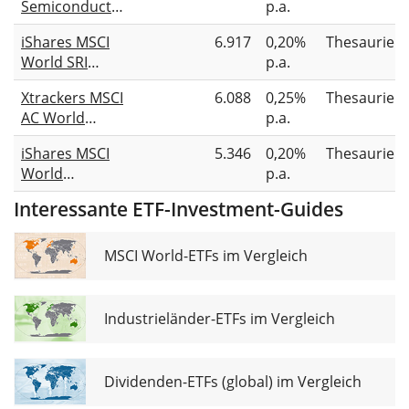
Semiconductor
p.a.
ETF 1C
UCITS ETF
iShares MSCI
6.917
0,20%
Thesaurier
World SRI
p.a.
UCITS ETF EUR
Xtrackers MSCI
6.088
0,25%
Thesaurier
(Acc)
AC World
p.a.
Screened
iShares MSCI
5.346
0,20%
Thesaurier
UCITS ETF 1C
World
p.a.
Screened
Interessante ETF-Investment-Guides
UCITS ETF USD
(Acc)
MSCI World-ETFs im Vergleich
Industrieländer-ETFs im Vergleich
Dividenden-ETFs (global) im Vergleich