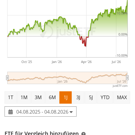
Der Xtrackers MSCI World ESG UCITS ETF 2C EUR
Hedged ist ein sehr grosser ETF mit
1.002 Mio. CHF
10.00%
Fondsvolumen
. Der ETF wurde
am 9. September 2020
in Irland aufgelegt
.
0.00%
-10.00%
Oct '25
Jan '26
Apr '26
Jul '26
Jan '26
Jul '26
justETF.com
1T
1M
3M
6M
1J
3J
5J
YTD
MAX
04.08.2025 - 04.08.2026
ETF für Vergleich hinzufügen