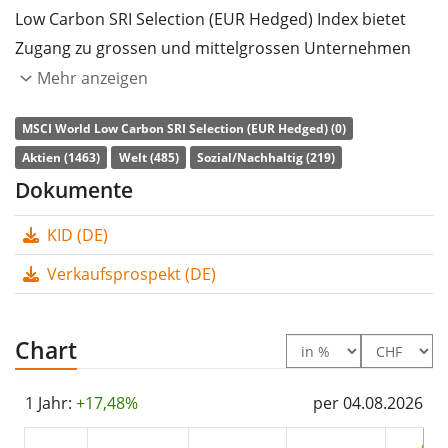
Low Carbon SRI Selection (EUR Hedged) Index bietet
Zugang zu grossen und mittelgrossen Unternehmen
aus Industrieländern weltweit. Berücksichtigt werden
Mehr anzeigen
lediglich Unternehmen, die eine geringe
MSCI World Low Carbon SRI Selection (EUR Hedged) (0)
Kohlenstoffemission und ein hohes Rating in den
Aktien (1463)
Welt (485)
Sozial/Nachhaltig (219)
Bereichen Umweltschutz, soziale Verantwortung und
Dokumente
Unternehmensführung (ESG) aufweisen.
Ausgangsindex ist der MSCI World Index.
KID (DE)
Währungsgesichert in Euro (EUR).
Verkaufsprospekt (DE)
Die
TER
(Gesamtkostenquote) des ETF liegt bei
0,25%
p.a.
. Der ETF bildet die Wertentwicklung des Index
Chart
durch
vollständige Replikation
(Erwerb aller
Indexbestandteile) nach. Die Dividendenerträge im ETF
1 Jahr:
+17,48%
per 04.08.2026
werden
thesauriert
(in den ETF reinvestiert).