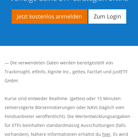
Jetzt kostenlos anmelden
Zum Login
— Die verwendeten Daten werden bereitgestellt von
Trackinsight
,
etfinfo
,
Xignite Inc.
,
gettex
,
FactSet
und justETF
GmbH.
Kurse sind entweder Realtime- (gettex) oder 15 Minuten
zeitverzögerte Börsennotierungen oder NAVs (täglich vom
Fondsanbieter veröffentlicht). Die Wertentwicklungsangaben
für ETFs beinhalten standardmässig Ausschüttungen (falls
vorhanden). Nähere Informationen erhältst du
hier
. Es wird