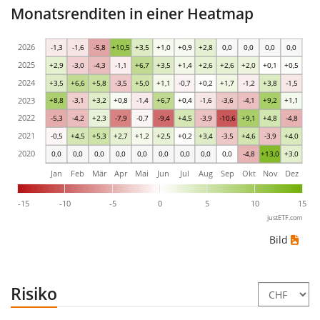
Monatsrenditen in einer Heatmap
2026
-1,3
-1,6
-5,8
+10,5
+3,5
+1,0
+0,9
+2,8
0,0
0,0
0,0
0,0
2025
+2,9
-3,0
-4,3
-1,1
+6,7
+3,5
+1,4
+2,6
+2,6
+2,0
+0,1
+0,5
2024
+3,5
+6,6
+5,8
-3,5
+5,0
+1,1
-0,7
+0,2
+1,7
-1,2
+3,8
-1,5
2023
+8,8
-3,1
+3,2
+0,8
-1,4
+6,7
+0,4
-1,6
-3,6
-4,1
+9,2
+1,1
2022
-5,3
-4,2
+2,3
-7,9
-0,7
-9,4
+4,5
-3,9
-10,6
+9,1
+4,8
-4,8
2021
-0,5
+4,5
+5,3
+2,7
+1,2
+2,5
+0,2
+3,4
-3,5
+4,6
-3,9
+4,0
2020
0,0
0,0
0,0
0,0
0,0
0,0
0,0
0,0
0,0
-4,8
+13,0
+3,0
Jan
Feb
Mär
Apr
Mai
Jun
Jul
Aug
Sep
Okt
Nov
Dez
-15
-10
-5
0
5
10
15
justETF.com
Bild
Risiko