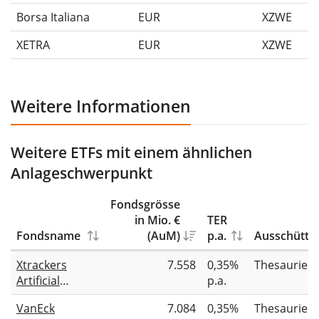
Borsa Italiana
EUR
XZWE
XETRA
EUR
XZWE
Weitere Informationen
Weitere ETFs mit einem ähnlichen
Anlageschwerpunkt
Fondsgrösse
in Mio. €
TER
Fondsname
(AuM)
p.a.
Ausschüttu
Xtrackers
7.558
0,35%
Thesaurier
Artificial
p.a.
Intelligence &
VanEck
7.084
0,35%
Thesaurier
Big Data UCITS