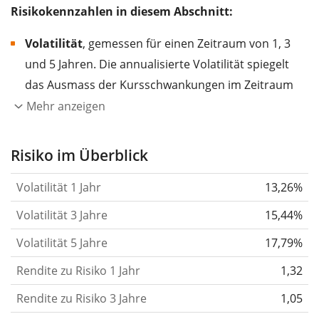
Risikokennzahlen in diesem Abschnitt:
Volatilität
, gemessen für einen Zeitraum von 1, 3
und 5 Jahren. Die annualisierte Volatilität spiegelt
das Ausmass der Kursschwankungen im Zeitraum
eines Jahres wider.
Je höher die Volatilität, desto
Mehr anzeigen
stärker hat sich der Kurs des Wertpapiers (der
Aktie, des ETF, usw.) in der Vergangenheit
Risiko im Überblick
verändert.
Wertpapiere mit höherer Volatilität
Volatilität 1 Jahr
13,26%
gelten im Allgemeinen als risikoreicher. Wir
berechnen die Volatilität auf Basis der Daten der
Volatilität 3 Jahre
15,44%
letzten 1, 3 und 5 Jahre, damit du sehen kannst, ob
Volatilität 5 Jahre
17,79%
die Kursschwankungen im Laufe der Zeit stärker
Rendite zu Risiko 1 Jahr
oder schwächer wurden. Weitere Informationen
1,32
findest du in unserem Artikel:
Volatilität als
Rendite zu Risiko 3 Jahre
1,05
Risikomass
.