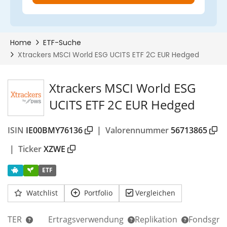
Xtrackers MSCI World ESG
UCITS ETF 2C EUR Hedged
ISIN
IE00BMY76136
|
Valorennummer
56713865
|
Ticker
XZWE
ETF
Watchlist
Portfolio
Vergleichen
TER
Ertragsverwendung
Replikation
Fondsgrö