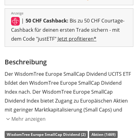
Anzeige
|
50 CHF Cashback:
Bis zu 50 CHF Courtage-
Cashback für deinen ersten Trade sichern - mit
dem Code "justETF"
Jetzt profitieren*
Beschreibung
Der WisdomTree Europe SmallCap Dividend UCITS ETF
bildet den WisdomTree Europe SmallCap Dividend
Index nach. Der WisdomTree Europe SmallCap
Dividend Index bietet Zugang zu Europäischen Aktien
mit geringer Marktkapitalisierung (Small Caps) und
einer hohen Dividendenrendite. Die enthaltenen Titel
Mehr anzeigen
werden nach ESG-Kriterien (Umwelt, Soziales und
WisdomTree Europe SmallCap Dividend (2)
Aktien (1469)
Unternehmensführung) gefiltert. Der Index gewichtet