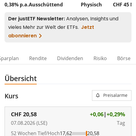
0,38% p.a.
Ausschüttend
Physisch
CHF 45
M
Sparplan
Rendite
Dividenden
Risiko
Börse
Übersicht
Kurs
Preisalarme
CHF
20,58
+0,06
|
+0,29%
07.08.2026 (LSE)
Tag
52 Wochen Tief/Hoch
17,62
20,58