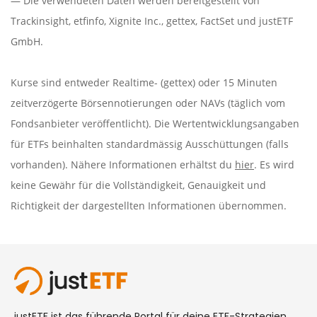
— Die verwendeten Daten werden bereitgestellt von
Trackinsight
,
etfinfo
,
Xignite Inc.
,
gettex
,
FactSet
und justETF
GmbH.
Kurse sind entweder Realtime- (gettex) oder 15 Minuten
zeitverzögerte Börsennotierungen oder NAVs (täglich vom
Fondsanbieter veröffentlicht). Die Wertentwicklungsangaben
für ETFs beinhalten standardmässig Ausschüttungen (falls
vorhanden). Nähere Informationen erhältst du
hier
. Es wird
keine Gewähr für die Vollständigkeit, Genauigkeit und
Richtigkeit der dargestellten Informationen übernommen.