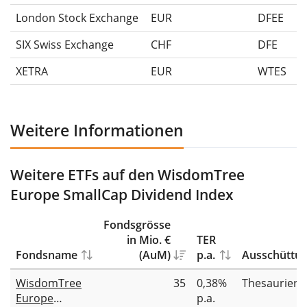
London Stock Exchange
EUR
DFEE
SIX Swiss Exchange
CHF
DFE
XETRA
EUR
WTES
Weitere Informationen
Weitere ETFs auf den WisdomTree
Europe SmallCap Dividend Index
Fondsgrösse
in Mio. €
TER
Fondsname
(AuM)
p.a.
Ausschüttu
WisdomTree
35
0,38%
Thesauriere
Europe
p.a.