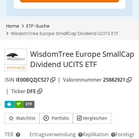
00%
WisdomTree Europe SmallCap
Dividend UCITS ETF
ETF Profil
ISIN
IE00BQZJC527
|
Valorennummer
25882921
|
Ticker
DFE
ETF
Watchlist
Portfolio
Vergleichen
TER
Ertragsverwendung
Replikation
Fondsgrö