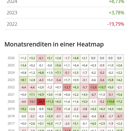
2024
+8,73%
2023
+3,78%
2022
-19,79%
Monatsrenditen in einer Heatmap
2026
+1,2
+3,2
-6,1
+5,1
+2,8
-1,7
+4,8
+2,1
0,0
0,0
0,0
0,0
2025
+3,4
+0,2
-0,1
-0,0
+5,6
+1,1
+0,4
+0,4
+0,3
-0,9
+1,0
+2,6
2024
+0,8
+1,2
+6,8
+1,0
+7,1
-5,1
+2,5
-1,7
-0,2
-5,2
-0,2
+2,2
2023
+8,1
+2,8
-4,3
+0,3
-5,4
+1,7
+0,9
-3,1
-0,6
-5,6
+5,8
+4,2
2022
-4,4
-4,6
+2,0
-1,2
+0,1
-12,7
+6,3
-5,7
-12,6
+10,7
+5,0
-2,1
2021
+0,0
+7,1
+6,9
+3,0
+1,8
+0,4
+2,2
+3,0
-4,7
+1,3
-5,1
+5,4
2020
-4,0
-10,1
-26,1
+11,3
+6,0
+1,4
+1,6
+5,0
-1,1
-5,2
+15,8
+7,2
2019
+9,2
+2,6
-0,9
+6,6
-7,0
+1,4
-2,2
-3,8
+4,3
+4,3
+4,3
+4,6
2018
-0,0
-3,1
-0,3
+5,9
-3,1
-2,0
+1,0
-4,6
-0,4
-5,8
-2,7
-6,7
2017
+0,0
+2,6
+3,1
+6,3
+1,7
-2,0
+5,1
-0,1
+4,5
+2,9
-1,9
+2,3
2016
-4,1
-2,0
+3,9
+0,8
+5,1
-11,9
+6,4
+2,1
+0,2
-1,6
+1,1
+5,8