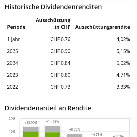
Historische Dividendenrenditen
Ausschüttung
Periode
in CHF
Ausschüttungsrendite
1 Jahr
CHF 0,76
4,02%
2025
CHF 0,90
5,15%
2024
CHF 0,84
5,02%
2023
CHF 0,80
4,71%
2022
CHF 0,73
3,33%
Dividendenanteil an Rendite
20%
+14,79%
+14,79%
+13,90%
+13,90%
+8,73%
+8,73%
10%
+4,71%
+4,71%
+3,33%
+3,33%