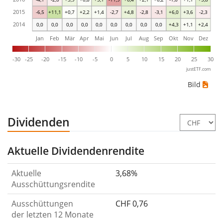
2015
-6,5
+11,1
+0,7
+2,2
+1,4
-2,7
+4,8
-2,8
-3,1
+6,0
+3,6
-2,3
2014
0,0
0,0
0,0
0,0
0,0
0,0
0,0
0,0
0,0
+4,3
+1,1
+2,4
Jan
Feb
Mär
Apr
Mai
Jun
Jul
Aug
Sep
Okt
Nov
Dez
-30
-25
-20
-15
-10
-5
0
5
10
15
20
25
30
justETF.com
Bild
Dividenden
Aktuelle Dividendenrendite
Aktuelle
3,68%
Ausschüttungsrendite
Ausschüttungen
CHF 0,76
der letzten 12 Monate