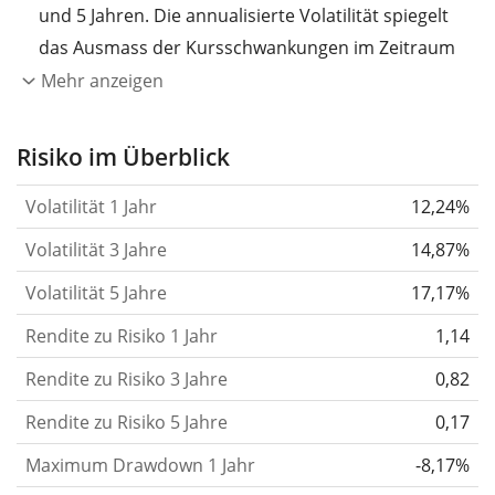
und 5 Jahren. Die annualisierte Volatilität spiegelt
das Ausmass der Kursschwankungen im Zeitraum
eines Jahres wider.
Je höher die Volatilität, desto
Mehr anzeigen
stärker hat sich der Kurs des Wertpapiers (der
Aktie, des ETF, usw.) in der Vergangenheit
Risiko im Überblick
verändert.
Wertpapiere mit höherer Volatilität
Volatilität 1 Jahr
12,24%
gelten im Allgemeinen als risikoreicher. Wir
berechnen die Volatilität auf Basis der Daten der
Volatilität 3 Jahre
14,87%
letzten 1, 3 und 5 Jahre, damit du sehen kannst, ob
Volatilität 5 Jahre
17,17%
die Kursschwankungen im Laufe der Zeit stärker
Rendite zu Risiko 1 Jahr
oder schwächer wurden. Weitere Informationen
1,14
findest du in unserem Artikel:
Volatilität als
Rendite zu Risiko 3 Jahre
0,82
Risikomass
.
Rendite zu Risiko 5 Jahre
0,17
Rendite pro Risiko
für Zeiträume von 1, 3 und 5
Maximum Drawdown 1 Jahr
-8,17%
Jahren. Diese Kennzahl ist definiert als die