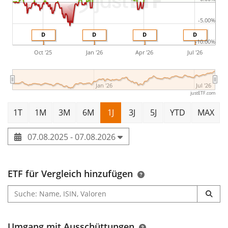
-5.00%
D
D
D
D
-10.00%
Oct '25
Jan '26
Apr '26
Jul '26
Jan '26
Jul '26
justETF.com
1T
1M
3M
6M
1J
3J
5J
YTD
MAX
07.08.2025 - 07.08.2026
ETF für Vergleich hinzufügen
Umgang mit Ausschüttungen