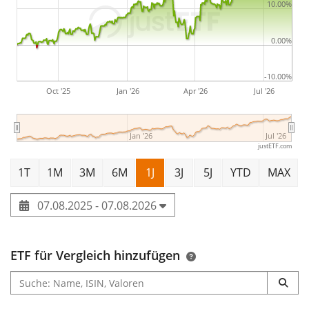
10.00%
0.00%
-10.00%
Oct '25
Jan '26
Apr '26
Jul '26
Jan '26
Jul '26
justETF.com
1T
1M
3M
6M
1J
3J
5J
YTD
MAX
07.08.2025 - 07.08.2026
ETF für Vergleich hinzufügen