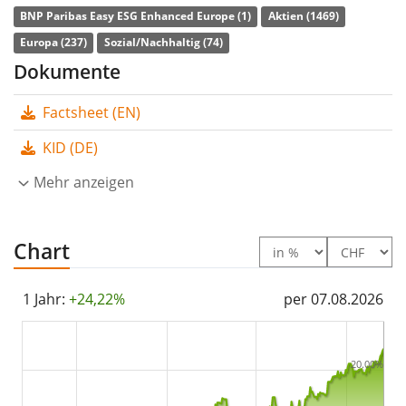
p.a.
. Die Dividendenerträge im ETF werden
thesauriert
BNP Paribas Easy ESG Enhanced Europe (1)
Aktien (1469)
(in den ETF reinvestiert).
Europa (237)
Sozial/Nachhaltig (74)
Dokumente
Der BNP Paribas Easy ESG Enhanced Europe UCITS ETF
Acc ist ein grosser ETF mit
642 Mio. CHF
Factsheet (EN)
Fondsvolumen
. Der ETF wurde
am 4. Dezember 2024
KID (DE)
in Luxemburg aufgelegt
.
Mehr anzeigen
Chart
1 Jahr:
+24,22%
per 07.08.2026
20.00%