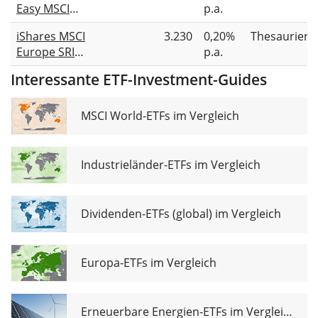
Easy MSCI
p.a.
(Acc)
Europe Min TE
iShares MSCI
3.230
0,20%
Thesauriere
UCITS ETF
Europe SRI
p.a.
UCITS ETF
Interessante ETF-Investment-Guides
(Acc)
MSCI World-ETFs im Vergleich
Industrieländer-ETFs im Vergleich
Dividenden-ETFs (global) im Vergleich
Europa-ETFs im Vergleich
Erneuerbare Energien-ETFs im Vergleich