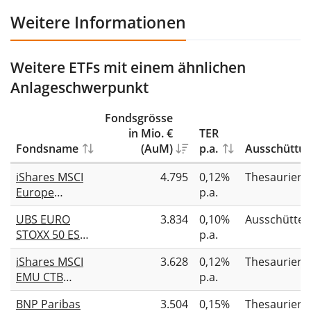
Weitere Informationen
Weitere ETFs mit einem ähnlichen
Anlageschwerpunkt
Fondsgrösse
in Mio. €
TER
Fondsname
(AuM)
p.a.
Ausschüttu
iShares MSCI
4.795
0,12%
Thesauriere
Europe
p.a.
Screened
UBS EURO
3.834
0,10%
Ausschütte
UCITS ETF EUR
STOXX 50 ESG
p.a.
(Acc)
UCITS ETF EUR
iShares MSCI
3.628
0,12%
Thesauriere
dis
EMU CTB
p.a.
Enhanced ESG
BNP Paribas
3.504
0,15%
Thesauriere
UCITS ETF EUR