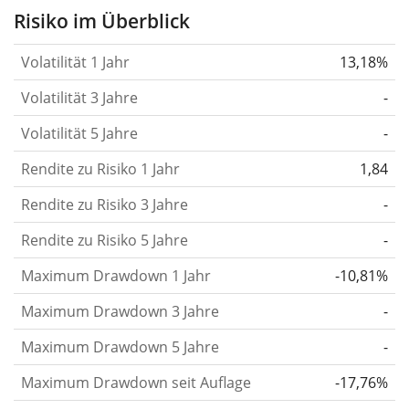
Aktie, des ETF, usw.) in der Vergangenheit
Risiko im Überblick
verändert.
Wertpapiere mit höherer Volatilität
Volatilität 1 Jahr
13,18%
gelten im Allgemeinen als risikoreicher. Wir
berechnen die Volatilität auf Basis der Daten der
Volatilität 3 Jahre
-
letzten 1, 3 und 5 Jahre, damit du sehen kannst, ob
Volatilität 5 Jahre
-
die Kursschwankungen im Laufe der Zeit stärker
Rendite zu Risiko 1 Jahr
oder schwächer wurden. Weitere Informationen
1,84
findest du in unserem Artikel:
Volatilität als
Rendite zu Risiko 3 Jahre
-
Risikomass
.
Rendite zu Risiko 5 Jahre
-
Rendite pro Risiko
für Zeiträume von 1, 3 und 5
Maximum Drawdown 1 Jahr
-10,81%
Jahren. Diese Kennzahl ist definiert als die
annualisierte (d. h. auf einen Einjahreszeitraum
Maximum Drawdown 3 Jahre
-
umgerechnete) historische Rendite geteilt durch die
Maximum Drawdown 5 Jahre
-
historische annualisierte Volatilität.
Rendite pro
Maximum Drawdown seit Auflage
-17,76%
Risiko setzt die historische Rendite eines