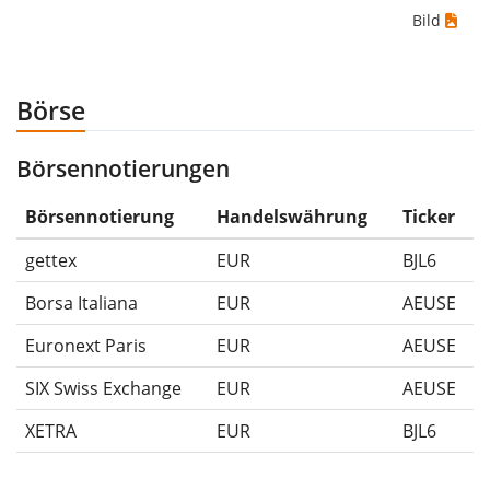
Bild
wenn du das Wertpapier für 10€ gekauft und
anschliessend für 5€ verkauft hättest. Daher wäre in
diesem Fall der Maximum Drawdown (5€ - 10€)/10€ =
Börse
-50%.
Börsennotierungen
Die Wertentwicklungsangaben für ETFs beinhalten
Ausschüttungen (falls vorhanden).
Börsennotierung
Handelswährung
Ticker
gettex
EUR
BJL6
Borsa Italiana
EUR
AEUSE
Euronext Paris
EUR
AEUSE
SIX Swiss Exchange
EUR
AEUSE
XETRA
EUR
BJL6