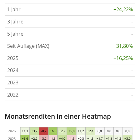
1 Jahr
+24,22%
3 Jahre
-
5 Jahre
-
Seit Auflage (MAX)
+31,80%
2025
+16,25%
2024
-
2023
-
2022
-
Monatsrenditen in einer Heatmap
2026
+1,3
+3,7
-8,2
+6,5
+2,7
+5,0
+1,2
+2,4
0,0
0,0
0,0
0,0
2025
+6,6
+2,2
-3,2
-1,6
+4,0
-1,9
+0,3
+1,5
+1,7
+1,8
+1,2
+3,0