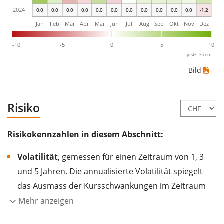
2024
0,0
0,0
0,0
0,0
0,0
0,0
0,0
0,0
0,0
0,0
0,0
-1,2
Jan
Feb
Mär
Apr
Mai
Jun
Jul
Aug
Sep
Okt
Nov
Dez
-10
-5
0
5
10
justETF.com
Bild
Risiko
Risikokennzahlen in diesem Abschnitt:
Volatilität
, gemessen für einen Zeitraum von 1, 3
und 5 Jahren. Die annualisierte Volatilität spiegelt
das Ausmass der Kursschwankungen im Zeitraum
eines Jahres wider.
Je höher die Volatilität, desto
Mehr anzeigen
stärker hat sich der Kurs des Wertpapiers (der