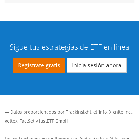
Sigue tus estrategias de ETF en línea
Regístrate gratis
Inicia sesión ahora
— Datos proporcionados por
Trackinsight
,
etfinfo
,
Xignite Inc.
,
gettex
,
FactSet
y justETF GmbH.
Las cotizaciones son en tiempo real (gettex) o bursátiles con