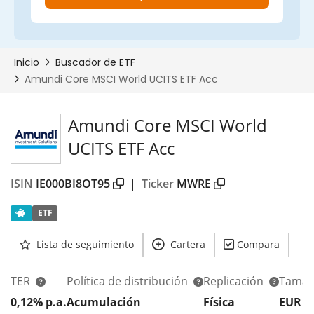
Amundi Core MSCI World
UCITS ETF Acc
ISIN
IE000BI8OT95
|
Ticker
MWRE
ETF
Lista de seguimiento
Cartera
Compara
TER
Política de distribución
Replicación
Tamañ
0,12% p.a.
Acumulación
Física
EUR 1