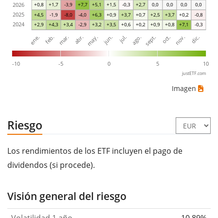
2026
+0,8
+1,7
-3,9
+7,7
+5,1
+1,5
-0,3
+2,7
0,0
0,0
0,0
0,0
2025
+4,5
-1,9
-8,0
-4,0
+6,3
+0,9
+3,7
+0,7
+2,5
+3,7
+0,2
-0,8
2024
+2,9
+4,3
+3,4
-2,9
+3,2
+3,5
+0,6
+0,2
+0,9
+0,8
+7,1
-0,3
mar.
jun.
sept.
dic.
ene.
abr.
jul.
oct.
feb.
may.
ago.
nov.
-10
-5
0
5
10
justETF.com
Imagen
Riesgo
Los rendimientos de los ETF incluyen el pago de
dividendos (si procede).
Visión general del riesgo
Volatilidad 1 año
10,89%