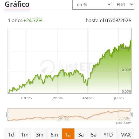
Gráfico
1 año:
+24,72%
hasta el 07/08/2026
20.00%
10.00%
0.00%
Oct '25
Jan '26
Apr '26
Jul '26
Jan '26
Jul '26
justETF.com
1d
1m
3m
6m
1a
3a
5a
YTD
MAX