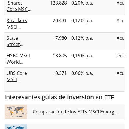
iShares
128.828
0,20% p.a.
Acum
Core MSCI
World
Xtrackers
20.431
0,12% p.a.
Acum
UCITS ETF
MSCI
USD (Acc)
World
State
17.980
0,12% p.a.
Acum
UCITS ETF
Street
1C
SPDR MSCI
HSBC MSCI
13.805
0,15% p.a.
Distr
World
World
UCITS ETF
UCITS ETF
USD
UBS Core
10.371
0,06% p.a.
Acum
USD
Unhedged
MSCI
World
UCITS ETF
Interesantes guías de inversión en ETF
USD acc
Comparación de los ETFs MSCI Emerging Markets