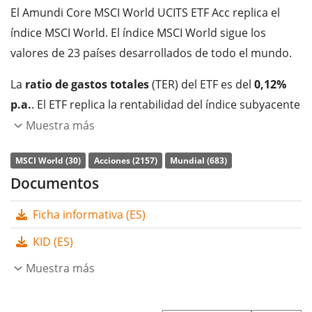
El Amundi Core MSCI World UCITS ETF Acc replica el
índice MSCI World. El índice MSCI World sigue los
valores de 23 países desarrollados de todo el mundo.
La
ratio de gastos totales
(TER) del ETF es del
0,12%
p.a.
. El ETF replica la rentabilidad del índice subyacente
comprando todos los componentes del índice (réplica
Muestra más
completa). Los dividendos del ETF se
acumulan
y se
MSCI World (30)
Acciones (2157)
Mundial (683)
reinvierten en el ETF.
Documentos
El Amundi Core MSCI World UCITS ETF Acc es un ETF
Ficha informativa (ES)
muy grande con
14.659m Euro de activos
gestionados
. El ETF se
lanzó el 17 de enero de 2024
y
KID (ES)
está
domiciliado en Irlanda
.
Muestra más