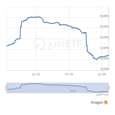
18,00%
16,00%
14,00%
12,00%
10,00%
8,00%
Jul '25
En '26
Jul '26
2026
justETF.com
Imagen