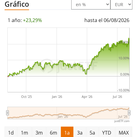
en Irlanda
Gráfico
.
1 año:
+23,29%
hasta el 06/08/2026
20.00%
10.00%
0.00%
-10.00%
Oct '25
Jan '26
Apr '26
Jul '26
Jan '26
Jul '26
justETF.com
1d
1m
3m
6m
1a
3a
5a
YTD
MAX