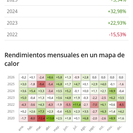
2024
+32,98%
2023
+22,93%
2022
-15,53%
Rendimientos mensuales en un mapa de
calor
2026
-0,2
+0,1
-2,4
+8,6
+5,8
+1,3
-0,9
+2,8
0,0
0,0
0,0
0,0
2025
+3,0
-1,8
-9,4
-5,4
+6,8
+1,7
+4,7
+0,1
+2,9
+4,0
-0,1
-1,6
2024
+3,6
+5,4
+3,3
-3,4
+3,5
+5,2
-0,1
+0,0
+1,1
+2,1
+8,9
-0,4
2023
+5,0
-0,4
+1,3
+0,4
+3,6
+4,8
+1,9
-0,3
-2,2
-2,5
+6,2
+3,5
2022
-4,3
-3,6
+4,3
-4,3
-1,9
-5,5
+11,4
-2,1
-7,0
+6,1
+0,6
-8,5
2021
+0,2
+2,6
+7,3
+2,3
-0,4
+5,5
+2,3
+3,5
-2,7
+6,3
+1,4
+4,2
2020
-1,7
-8,0
-12,4
+13,8
+2,5
+1,8
+0,1
+6,8
-2,0
-2,6
+8,9
+1,6
ene.
abr.
jul.
oct.
mar.
jun.
sept.
dic.
feb.
may.
ago.
nov.