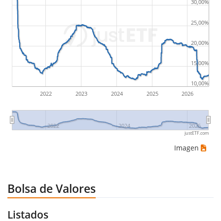
30,00%
25,00%
20,00%
15,00%
10,00%
2022
2023
2024
2025
2026
2022
2024
2026
justETF.com
Imagen
Bolsa de Valores
Listados