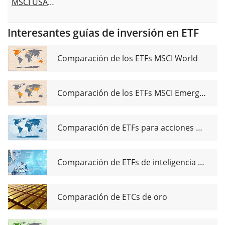
MSCI USA
1C
UCITS ETF
(Acc)
Interesantes guías de inversión en ETF
Comparación de los ETFs MSCI World
Comparación de los ETFs MSCI Emerging Markets
Comparación de ETFs para acciones de dividendos globales
Comparación de ETFs de inteligencia artificial
Comparación de ETCs de oro