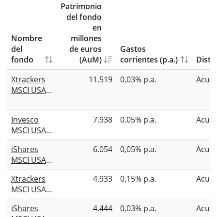
Patrimonio
del fondo
en
Nombre
millones
del
de euros
Gastos
fondo
(AuM)
corrientes (p.a.)
Distr
Xtrackers
11.519
0,03% p.a.
Acum
MSCI USA
UCITS ETF
1C
Invesco
7.938
0,05% p.a.
Acum
MSCI USA
UCITS ETF
iShares
6.054
0,05% p.a.
Acum
MSCI USA
Swap
Xtrackers
4.933
0,15% p.a.
Acum
UCITS ETF
MSCI USA
USD (Acc)
Swap
iShares
4.444
0,03% p.a.
Acum
UCITS ETF