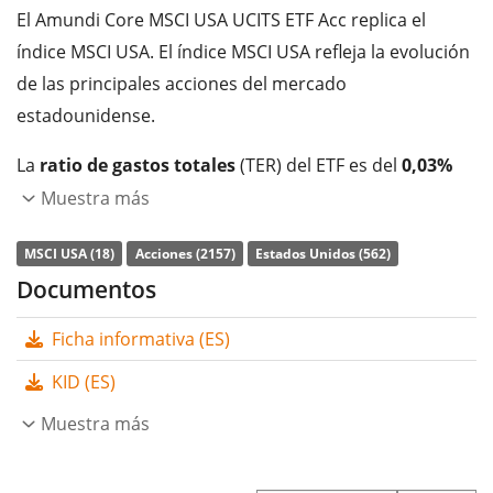
El Amundi Core MSCI USA UCITS ETF Acc replica el
índice MSCI USA. El índice MSCI USA refleja la evolución
de las principales acciones del mercado
estadounidense.
La
ratio de gastos totales
(TER) del ETF es del
0,03%
p.a.
. El Amundi Core MSCI USA UCITS ETF Acc es el ETF
Muestra más
más barato que sigue el índice MSCI USA. El ETF replica
MSCI USA (18)
Acciones (2157)
Estados Unidos (562)
la rentabilidad del índice subyacente comprando todos
Documentos
los componentes del índice (réplica completa). Los
dividendos del ETF se
acumulan
y se reinvierten en el
Ficha informativa (ES)
ETF.
KID (ES)
El Amundi Core MSCI USA UCITS ETF Acc es un ETF muy
Muestra más
grande con
3.812m Euro de activos gestionados
. El
ETF se
lanzó el 15 de enero de 2020
y está
domiciliado