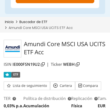
Amundi Core MSCI USA UCITS
ETF Acc
ISIN
IE000FSN19U2
|
Ticker
WEBH
ETF
Lista de seguimiento
Cartera
Compara
TER
Política de distribución
Replicación
Tamañ
0,03% p.a.
Acumulación
Física
EUR 3