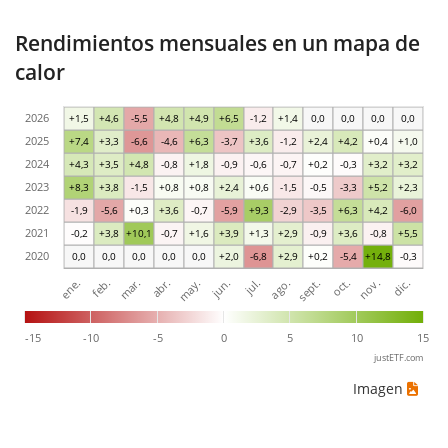
Rendimientos mensuales en un mapa de
calor
2026
+1,5
+4,6
-5,5
+4,8
+4,9
+6,5
-1,2
+1,4
0,0
0,0
0,0
0,0
2025
+7,4
+3,3
-6,6
-4,6
+6,3
-3,7
+3,6
-1,2
+2,4
+4,2
+0,4
+1,0
2024
+4,3
+3,5
+4,8
-0,8
+1,8
-0,9
-0,6
-0,7
+0,2
-0,3
+3,2
+3,2
2023
+8,3
+3,8
-1,5
+0,8
+0,8
+2,4
+0,6
-1,5
-0,5
-3,3
+5,2
+2,3
2022
-1,9
-5,6
+0,3
+3,6
-0,7
-5,9
+9,3
-2,9
-3,5
+6,3
+4,2
-6,0
2021
-0,2
+3,8
+10,1
-0,7
+1,6
+3,9
+1,3
+2,9
-0,9
+3,6
-0,8
+5,5
2020
0,0
0,0
0,0
0,0
0,0
+2,0
-6,8
+2,9
+0,2
-5,4
+14,8
-0,3
ene.
abr.
jul.
oct.
mar.
jun.
sept.
dic.
feb.
may.
ago.
nov.
-15
-10
-5
0
5
10
15
justETF.com
Imagen