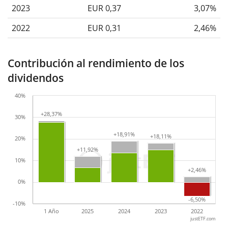
2023
EUR 0,37
3,07%
2022
EUR 0,31
2,46%
Contribución al rendimiento de los
dividendos
40%
+28,37%
+28,37%
30%
+18,91%
+18,91%
+18,11%
+18,11%
20%
+11,92%
+11,92%
10%
+2,46%
+2,46%
0%
-6,50%
-6,50%
-10%
1 Año
2025
2024
2023
2022
justETF.com