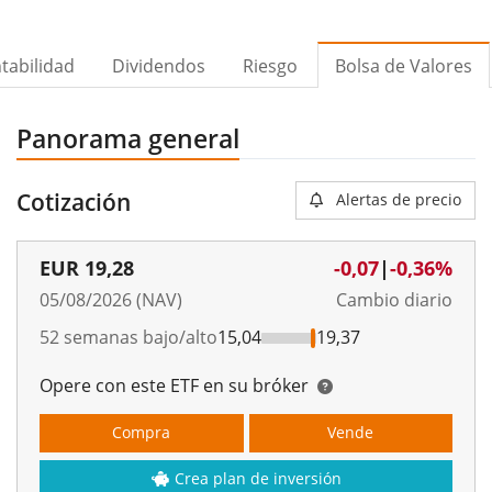
tabilidad
Dividendos
Riesgo
Bolsa de Valores
Panorama general
Cotización
Alertas de precio
EUR
19,28
-0,07
|
-0,36%
05/08/2026 (NAV)
Cambio diario
52 semanas bajo/alto
15,04
19,37
Opere con este ETF en su bróker
Compra
Vende
Crea plan de inversión