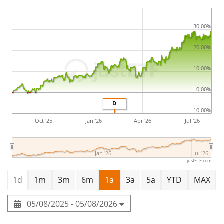
30.00%
20.00%
10.00%
0.00%
D
-10.00%
Oct '25
Jan '26
Apr '26
Jul '26
Jan '26
Jul '26
justETF.com
1d
1m
3m
6m
1a
3a
5a
YTD
MAX
05/08/2025 - 05/08/2026