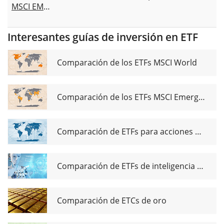
MSCI EMU
USD
Hedged
Interesantes guías de inversión en ETF
UCITS ETF
(Acc)
Comparación de los ETFs MSCI World
Comparación de los ETFs MSCI Emerging Markets
Comparación de ETFs para acciones de dividendos globales
Comparación de ETFs de inteligencia artificial
Comparación de ETCs de oro