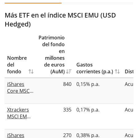
Más ETF en el índice MSCI EMU (USD
Hedged)
Patrimonio
del fondo
en
Nombre
millones
del
de euros
Gastos
fondo
(AuM)
corrientes (p.a.)
Distr
iShares
840
0,15% p.a.
Acum
Core MSCI
EMU UCITS
ETF USD
Xtrackers
335
0,17% p.a.
Acum
Hedged
MSCI EMU
(Acc)
UCITS ETF
1C - USD
iShares
270
0,38% p.a.
Acum
Hedged