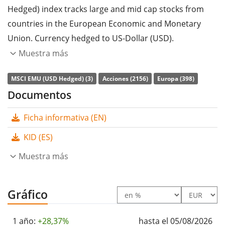
Hedged) index tracks large and mid cap stocks from
countries in the European Economic and Monetary
Union. Currency hedged to US-Dollar (USD).
Muestra más
La
ratio de gastos totales
(TER) del ETF es del
0,12%
p.a.
. El ETF replica la rentabilidad del índice subyacente
MSCI EMU (USD Hedged) (3)
Acciones (2156)
Europa (398)
comprando todos los componentes del índice (réplica
Documentos
completa). Los dividendos del ETF se
distribuyen
a los
Ficha informativa (EN)
inversores (Semestral).
KID (ES)
El UBS Core MSCI EMU UCITS ETF hUSD dis es un ETF
muy pequeño con
Muestra más
19m Euro de activos gestionados
.
El ETF se
lanzó el 24 de junio de 2020
y está
domiciliado en Luxemburgo
.
Gráfico
1 año:
+28,37%
hasta el 05/08/2026