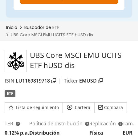
UBS Core MSCI EMU UCITS
ETF hUSD dis
ISIN
LU1169819718
|
Ticker
EMUSD
ETF
Lista de seguimiento
Cartera
Compara
TER
Política de distribución
Replicación
Tamañ
0,12% p.a.
Distribución
Física
EUR 1