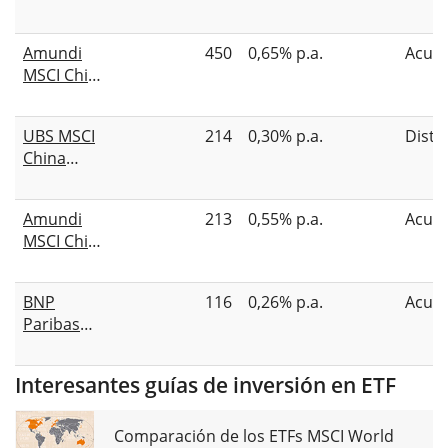
Tech UCITS
ETF USD
Amundi
450
0,65% p.a.
Acum
(Acc)
MSCI China
ESG
Selection
UBS MSCI
214
0,30% p.a.
Distr
Extra
China
UCITS ETF
Universal
Acc
UCITS ETF
Amundi
213
0,55% p.a.
Acum
USD dis
MSCI China
Tech UCITS
ETF EUR
BNP
116
0,26% p.a.
Acum
Paribas
Easy MSCI
China Min
Interesantes guías de inversión en ETF
TE UCITS
ETF EUR
Acc
Comparación de los ETFs MSCI World