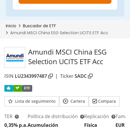
Amundi MSCI China ESG
Selection UCITS ETF Acc
ISIN
LU2343997487
|
Ticker
SADC
ETF
Lista de seguimiento
Cartera
Compara
TER
Política de distribución
Replicación
Tamañ
0,35% p.a.
Acumulación
Física
EUR 2