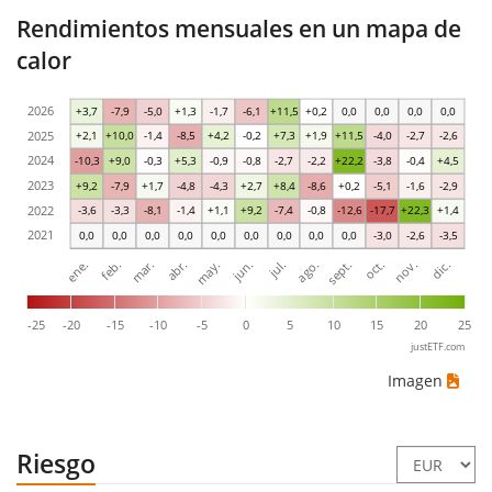
Rendimientos mensuales en un mapa de
calor
2026
+3,7
-7,9
-5,0
+1,3
-1,7
-6,1
+11,5
+0,2
0,0
0,0
0,0
0,0
2025
+2,1
+10,0
-1,4
-8,5
+4,2
-0,2
+7,3
+1,9
+11,5
-4,0
-2,7
-2,6
2024
-10,3
+9,0
-0,3
+5,3
-0,9
-0,8
-2,7
-2,2
+22,2
-3,8
-0,4
+4,5
2023
+9,2
-7,9
+1,7
-4,8
-4,3
+2,7
+8,4
-8,6
+0,2
-5,1
-1,6
-2,9
2022
-3,6
-3,3
-8,1
-1,4
+1,1
+9,2
-7,4
-0,8
-12,6
-17,7
+22,3
+1,4
2021
0,0
0,0
0,0
0,0
0,0
0,0
0,0
0,0
0,0
-3,0
-2,6
-3,5
ene.
abr.
jul.
oct.
mar.
jun.
sept.
dic.
feb.
may.
ago.
nov.
-25
-20
-15
-10
-5
0
5
10
15
20
25
justETF.com
Imagen
Riesgo