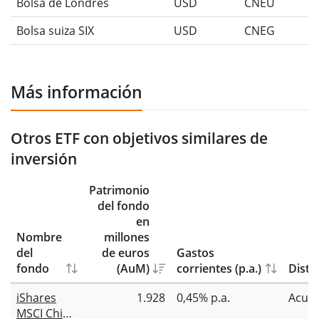
Bolsa de Londres
USD
CNEU
Bolsa suiza SIX
USD
CNEG
Más información
Otros ETF con objetivos similares de
inversión
Patrimonio
del fondo
en
Nombre
millones
del
de euros
Gastos
fondo
(AuM)
corrientes (p.a.)
Distr
iShares
1.928
0,45% p.a.
Acum
MSCI China