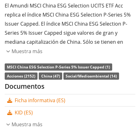
El Amundi MSCI China ESG Selection UCITS ETF Acc
replica el índice MSCI China ESG Selection P-Series 5%
Issuer Capped. El índice MSCI China ESG Selection P-
Series 5% Issuer Capped sigue valores de gran y
mediana capitalización de China. Sólo se tienen en
cuenta las empresas con una alta calificación ESG
Muestra más
(medioambiental, social y de gobernanza), en
MSCI China ESG Selection P-Series 5% Issuer Capped (1)
comparación con sus homólogas del sector. El índice
Acciones (2152)
China (47)
Social/Medioambiental (14)
de referencia es el MSCI China. La ponderación máxima
Documentos
de una empresa está limitada al 5%.
Ficha informativa (ES)
La
ratio de gastos totales
(TER) del ETF es del
0,35%
p.a.
. El Amundi MSCI China ESG Selection UCITS ETF Acc
KID (ES)
es el único ETF que sigue el índice MSCI China ESG
Muestra más
Selection P-Series 5% Issuer Capped. El ETF replica la
rentabilidad del índice subyacente comprando todos