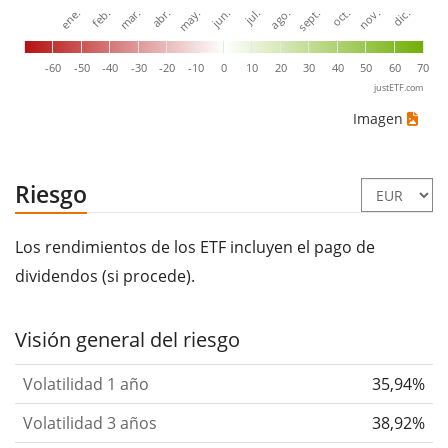
ene.
abr.
jul.
oct.
mar.
jun.
sept.
dic.
feb.
may.
ago.
nov.
-60
-50
-40
-30
-20
-10
0
10
20
30
40
50
60
70
justETF.com
Imagen
Riesgo
Los rendimientos de los ETF incluyen el pago de
dividendos (si procede).
Visión general del riesgo
Volatilidad 1 año
35,94%
Volatilidad 3 años
38,92%