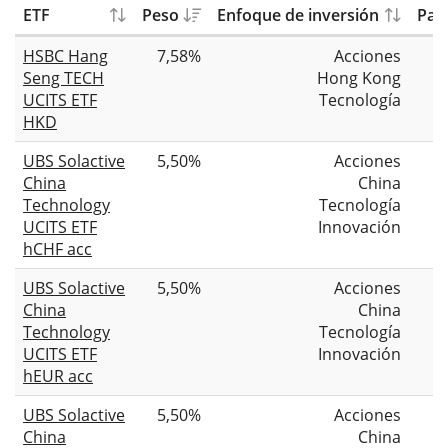
ETF
Peso
Enfoque de inversión
Patr
HSBC Hang
7,58%
Acciones
Seng TECH
Hong Kong
UCITS ETF
Tecnología
HKD
UBS Solactive
5,50%
Acciones
China
China
Technology
Tecnología
UCITS ETF
Innovación
hCHF acc
UBS Solactive
5,50%
Acciones
China
China
Technology
Tecnología
UCITS ETF
Innovación
hEUR acc
UBS Solactive
5,50%
Acciones
China
China