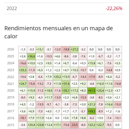
2022
-22,26%
Rendimientos mensuales en un mapa de
calor
2026
-1,3
-3,3
+15,1
-3,1
-12,0
-18,8
+27,2
-3,2
0,0
0,0
0,0
0,0
2025
+2,6
+36,6
+1,6
-10,5
+4,6
-8,6
-3,8
-7,6
+1,0
-6,7
-3,2
-1,7
2024
-16,6
+10,0
+2,5
+9,0
+1,4
+6,7
-0,4
+0,3
+15,8
+6,1
-7,6
+5,5
2023
+25,3
-11,9
+6,5
+1,2
+2,2
+4,7
+10,5
-10,7
0,0
-0,3
-14,8
+0,9
2022
-10,6
+2,8
-6,6
+7,9
+20,2
+15,9
-6,7
-14,5
-17,9
-8,9
+6,4
-5,2
2021
+24,7
-15,8
-13,2
-7,3
+11,8
+31,6
+2,5
+9,2
-4,8
+16,0
+11,6
-14,8
2020
+6,1
+15,9
-11,5
+18,0
-11,6
+35,1
+17,2
+8,3
+61,5
+25,4
+12,3
+3,7
2019
-8,0
+9,3
-4,3
+11,7
-13,9
+2,3
+6,8
-15,9
-3,8
-8,5
+3,6
+2,1
2018
+4,5
-1,2
-13,9
-9,7
-6,1
-3,8
-7,3
+3,0
+21,3
-7,8
+16,4
-15,0
2017
+3,6
+6,9
-7,0
+4,0
-1,7
+1,7
-1,7
-5,1
+59,2
-8,9
+1,2
-1,6
2016
-18,1
+7,9
+11,9
+2,4
0,0
+3,5
+7,8
+8,8
-6,2
+3,0
-7,4
-10,1
2015
-3,6
+20,4
+23,8
+12,4
+17,1
-15,6
-23,5
-8,0
+22,2
+22,7
-9,5
0,0