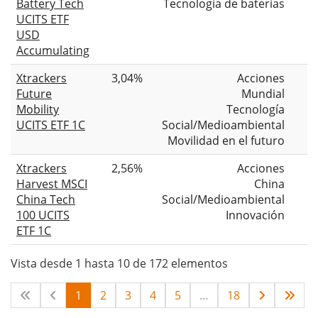
Battery Tech
Tecnología de baterías
UCITS ETF
USD
Accumulating
Xtrackers
3,04%
Acciones
Future
Mundial
Mobility
Tecnología
UCITS ETF 1C
Social/Medioambiental
Movilidad en el futuro
Xtrackers
2,56%
Acciones
Harvest MSCI
China
China Tech
Social/Medioambiental
100 UCITS
Innovación
ETF 1C
Vista desde 1 hasta 10 de 172 elementos
1
2
3
4
5
…
18