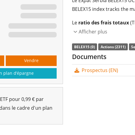
Le Expat Serbia BELEX15 UCI
BELEX15 index tracks the m
Le
ratio des frais totaux
(T
reproduit la performance de
Afficher plus
composantes de l’indice (ré
BELEX15 (0)
Actions (2311)
Se
sont
capitalisés
et réinvesti
Documents
Vendre
Le Expat Serbia BELEX15 UCI
Prospectus (EN)
sous gestion à hauteur de
n plan d’épargne
et est
domicilié en Bulgari
 ETF pour 0,99 € par
 dans le cadre d'un plan