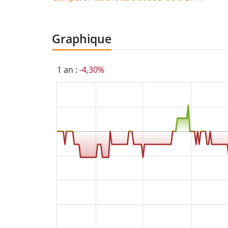
Graphique
1 an :
-4,30%