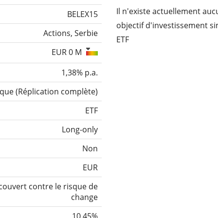
Il n'existe actuellement au
BELEX15
objectif d'investissement s
Actions, Serbie
ETF
EUR 0 M
1,38% p.a.
ique
(
Réplication complète
)
ETF
Long-only
Non
EUR
ouvert contre le risque de
change
10,45%