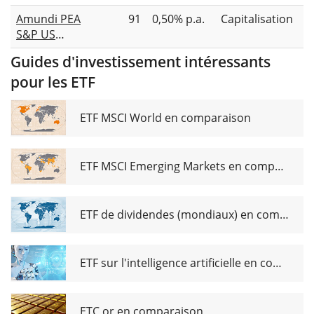
Sector
UCITS ETF
Amundi PEA
91
0,50% p.a.
Capitalisation
UCITS ETF
Class A USD
S&P US
ACC
Industrials
Guides d'investissement intéressants
Screened
pour les ETF
UCITS ETF
Acc
ETF MSCI World en comparaison
ETF MSCI Emerging Markets en comparaison
ETF de dividendes (mondiaux) en comparaison
ETF sur l'intelligence artificielle en comparaison
ETC or en comparaison