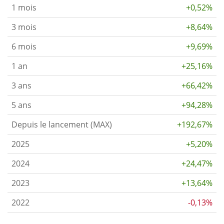
1 mois
+0,52%
3 mois
+8,64%
6 mois
+9,69%
1 an
+25,16%
3 ans
+66,42%
5 ans
+94,28%
Depuis le lancement (MAX)
+192,67%
2025
+5,20%
2024
+24,47%
2023
+13,64%
2022
-0,13%