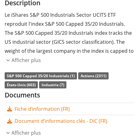
Description
Le iShares S&P 500 Industrials Sector UCITS ETF
reproduit l'index S&P 500 Capped 35/20 Industrials.
The S&P 500 Capped 35/20 Industrials index tracks the
US industrial sector (GICS sector classification). The
weight of the largest company in the index is capped to
35%, the weight of all other companies to 20%.
Afficher plus
Le
ratio des frais totaux
(TER) de l'ETF s'élève à
0,15%
S&P 500 Capped 35/20 Industrials (1)
Actions (2311)
p.a.
. Le iShares S&P 500 Industrials Sector UCITS ETF
États-Unis (603)
Industrie (7)
est le seul ETF qui suit l'indice S&P 500 Capped 35/20
Documents
Industrials. L'ETF reproduit la performance de l’indice
Fiche d’information (FR)
sous-jacent en achetant toutes les composantes de
l’indice (réplication complète). Les dividendes de l'ETF
Document d’informations clés - DIC (FR)
sont
capitalisés
et réinvestis dans l'ETF.
Afficher plus