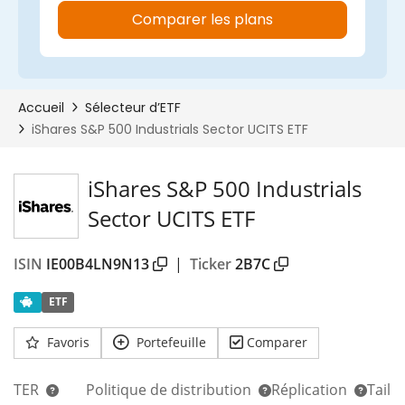
iShares S&P 500 Industrials
Sector UCITS ETF
ISIN
IE00B4LN9N13
|
Ticker
2B7C
ETF
Favoris
Portefeuille
Comparer
TER
Politique de distribution
Réplication
Taill