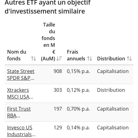
Autres ETF ayant un objectif
d'investissement similaire
Taille
du
fonds
en M
Nom du
€
Frais
fonds
(AuM)
annuels
Distribution
State Street
908
0,15% p.a.
Capitalisation
SPDR S&P
U.S.
Xtrackers
303
0,12% p.a.
Distribution
Industrials
MSCI USA
Select
Industrials
Sector
First Trust
197
0,70% p.a.
Capitalisation
UCITS ETF
UCITS ETF
RBA
1D
USD
American
Invesco US
129
0,14% p.a.
Capitalisation
Industrial
Industrials
Renaissance