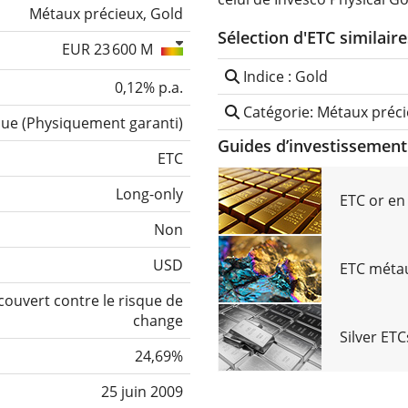
Métaux précieux, Gold
Sélection d'ETC similaire
EUR 23 600 M
Indice : Gold
0,12% p.a.
Catégorie: Métaux préc
que
(
Physiquement garanti
)
Guides d’investissement 
ETC
Long-only
ETC or e
Non
USD
ETC méta
ouvert contre le risque de
change
Silver ET
24,69%
25 juin 2009