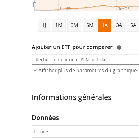
Sep '25
Nov '25
1J
1M
3M
6M
1A
3A
5A
Ajouter un ETF pour comparer
Afficher plus de paramètres du graphique
Informations générales
Données
Indice