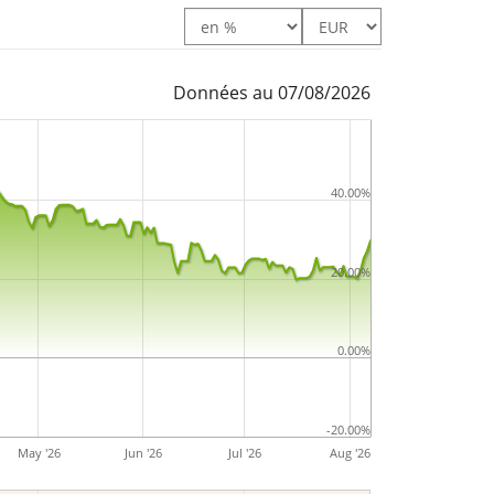
Données au 07/08/2026
40.00%
20.00%
0.00%
-20.00%
May '26
Jun '26
Jul '26
Aug '26