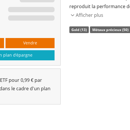
reproduit la performance d
obligation adossée à des act
Afficher plus
physique
du métal précieux
Gold (13)
Métaux précieux (50)
Le Invesco Physical Gold ET
Vendre
gestion à hauteur de 23 6
et est
domicilié en Irlande
.
n plan d’épargne
 ETF pour 0,99 € par
 dans le cadre d'un plan