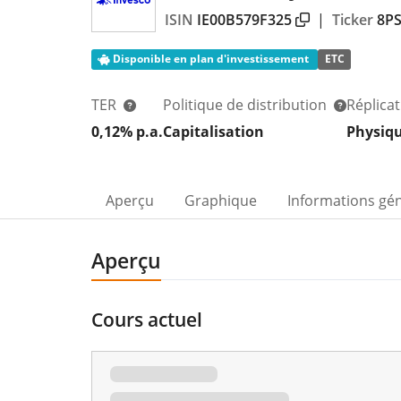
ISIN
IE00B579F325
|
Ticker
8P
Disponible en plan d'investissement
ETC
TER
Politique de distribution
Réplica
0,12% p.a.
Capitalisation
Physiq
Aperçu
Graphique
Informations gé
Aperçu
Cours actuel