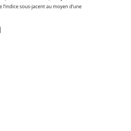
e l’indice sous-jacent au moyen d’une
ifs qui est garantie par la
détention
.
C est un très grand ETC avec des
actifs sous
00 M d'EUR
. L'ETC a été
lancé le 25 juin 2009