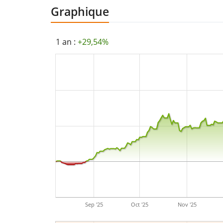
Graphique
1 an :
+29,54%
Sep '25
Oct '25
Nov '25