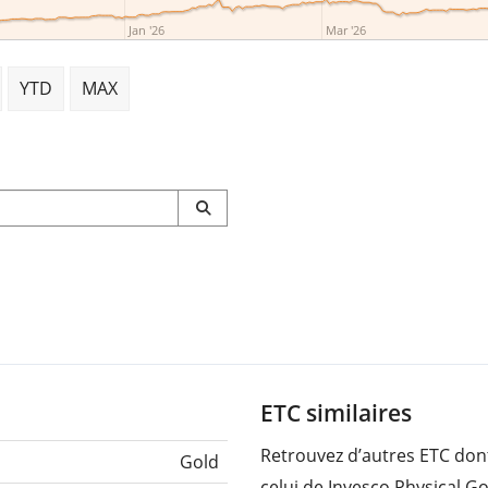
Jan '26
Mar '26
YTD
MAX
ETC similaires
Retrouvez d’autres ETC dont
Gold
celui de Invesco Physical Go