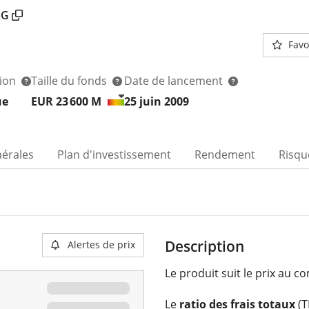
SG
Favo
tion
Taille du fonds
Date de lancement
ue
EUR 23 600
M
25 juin 2009
nérales
Plan d'investissement
Rendement
Risqu
Description
Alertes de prix
Le produit suit le prix au c
Le
ratio des frais totaux
(T