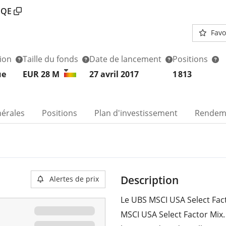
EQE
Favo
tion
Taille du fonds
Date de lancement
Positions
ue
EUR 28
M
27 avril 2017
1 813
nérales
Positions
Plan d'investissement
Rendem
Description
Alertes de prix
Le UBS MSCI USA Select Fact
MSCI USA Select Factor Mix.