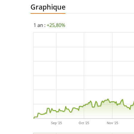
Graphique
1 an :
+25,80%
Sep '25
Oct '25
Nov '25