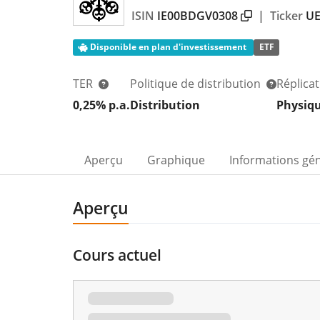
ISIN
IE00BDGV0308
|
Ticker
U
Disponible en plan d'investissement
ETF
TER
Politique de distribution
Réplica
0,25% p.a.
Distribution
Physiq
Aperçu
Graphique
Informations gé
Aperçu
Cours actuel