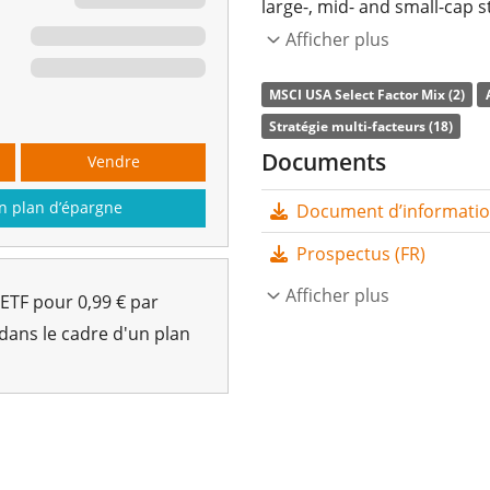
large-, mid- and small-cap 
constituents are weighted ac
Afficher plus
quality, momentum, volatilit
MSCI USA Select Factor Mix (2)
Le
ratio des frais totaux
(T
Stratégie multi-facteurs (18)
USA Select Factor Mix UCITS 
Documents
Vendre
l'indice MSCI USA Select Fa
n plan d’épargne
Document d’informations
l’indice sous-jacent en ach
pertinentes de l’indice (tec
Prospectus (FR)
l'ETF sont
distribués
aux inv
Afficher plus
 ETF pour 0,99 € par
Le UBS MSCI USA Select Fact
 dans le cadre d'un plan
avec des
actifs sous gesti
le 27 avril 2017
et est
domic