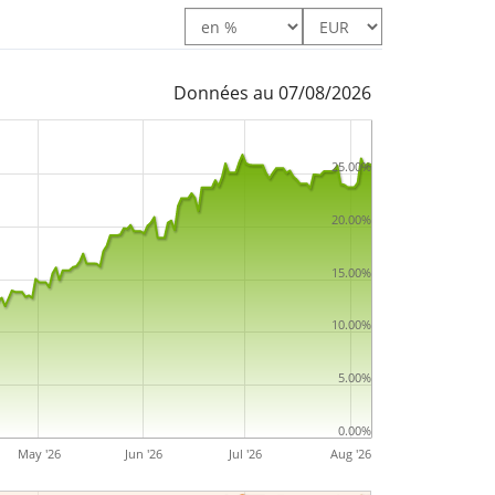
Données au 07/08/2026
25.00%
20.00%
15.00%
10.00%
5.00%
0.00%
May '26
Jun '26
Jul '26
Aug '26