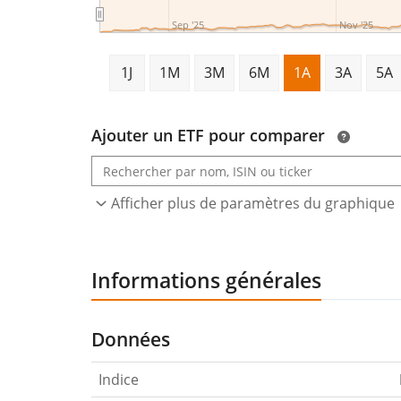
Sep '25
Nov '25
1J
1M
3M
6M
1A
3A
5A
Ajouter un ETF pour comparer
Afficher plus de paramètres du graphique
Informations générales
Données
Indice