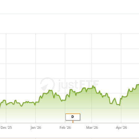
D
Dec '25
Jan '26
Feb '26
Mar '26
Apr '26