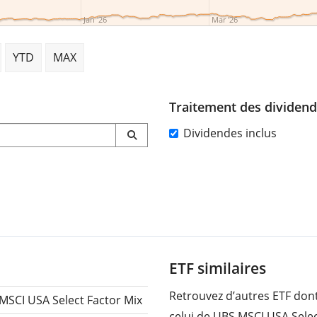
Jan '26
Mar '26
YTD
MAX
Traitement des dividen
Dividendes inclus
ETF similaires
Retrouvez d’autres ETF dont
MSCI USA Select Factor Mix
celui de UBS MSCI USA Selec