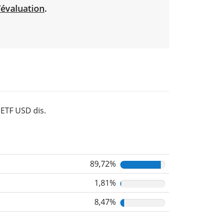
’évaluation
.
 ETF USD dis.
89,72%
1,81%
8,47%