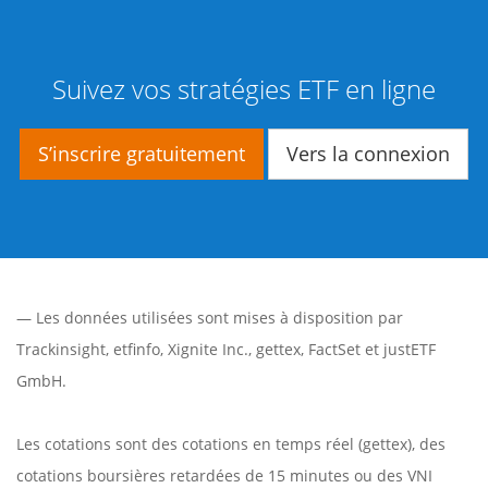
Suivez vos stratégies ETF en ligne
S’inscrire gratuitement
Vers la connexion
— Les données utilisées sont mises à disposition par
Trackinsight
,
etfinfo
,
Xignite Inc.
,
gettex
,
FactSet
et justETF
GmbH.
Les cotations sont des cotations en temps réel (gettex), des
cotations boursières retardées de 15 minutes ou des VNI