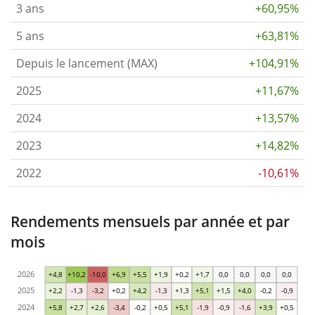
3 ans
+60,95%
5 ans
+63,81%
Depuis le lancement (MAX)
+104,91%
2025
+11,67%
2024
+13,57%
2023
+14,82%
2022
-10,61%
Rendements mensuels par année et par
mois
2026
+4,8
+10,2
-10,0
+6,9
+5,5
+1,9
+0,2
+1,7
0,0
0,0
0,0
0,0
2025
+2,2
-1,3
-3,2
+0,2
+4,2
-1,3
+1,3
+5,1
+1,5
+4,0
-0,2
-0,9
2024
+5,8
+2,7
+2,6
-3,4
-0,2
+0,5
+5,1
-1,9
-0,9
-1,6
+3,9
+0,5