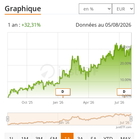
Le iShares Core MSCI Japan IMI UCITS ETF USD (Dist) est
Graphique
un petit ETF avec des
actifs sous gestion à hauteur de
56 M d'EUR
. L'ETF a été
lancé le 6 décembre 2018
et
1 an :
+32,31%
Données au 05/08/2026
est
domicilié en Irlande
.
30.00%
20.00%
10.00%
D
D
0.00%
Oct '25
Jan '26
Apr '26
Jul '26
Jan '26
Jul '26
justETF.com
1J
1M
3M
6M
1A
3A
5A
YTD
MAX