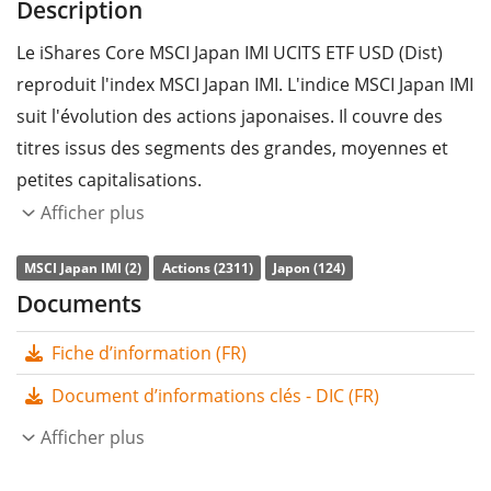
Description
Le iShares Core MSCI Japan IMI UCITS ETF USD (Dist)
reproduit l'index MSCI Japan IMI. L'indice MSCI Japan IMI
suit l'évolution des actions japonaises. Il couvre des
titres issus des segments des grandes, moyennes et
petites capitalisations.
Afficher plus
Le
ratio des frais totaux
(TER) de l'ETF s'élève à
0,12%
p.a.
. Le iShares Core MSCI Japan IMI UCITS ETF USD
MSCI Japan IMI (2)
Actions (2311)
Japon (124)
(Dist) est l'ETF le moins cher qui suit l'indice MSCI Japan
Documents
IMI. L'ETF reproduit la performance de l’indice sous-
Fiche d’information (FR)
jacent en achetant une sélection des composantes les
plus pertinentes de l’indice (technique
Document d’informations clés - DIC (FR)
d’échantillonnage). Les dividendes de l'ETF sont
Afficher plus
distribués
aux investisseurs (une fois par semestre).