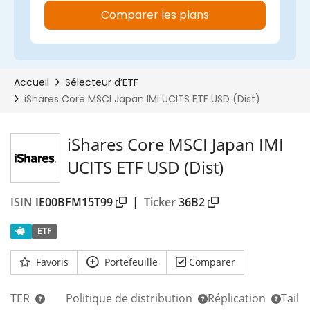
iShares Core MSCI Japan IMI
UCITS ETF USD (Dist)
ISIN
IE00BFM15T99
|
Ticker
36B2
ETF
Favoris
Portefeuille
Comparer
TER
Politique de distribution
Réplication
Taill