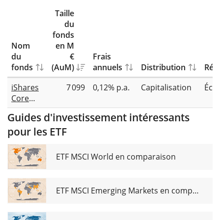
Taille
du
fonds
Nom
en M
du
€
Frais
fonds
(AuM)
annuels
Distribution
Répl
iShares
7 099
0,12% p.a.
Capitalisation
Éch
Core
MSCI
Guides d'investissement intéressants
Japan
pour les ETF
IMI
UCITS
ETF
ETF MSCI World en comparaison
ETF MSCI Emerging Markets en comparaison