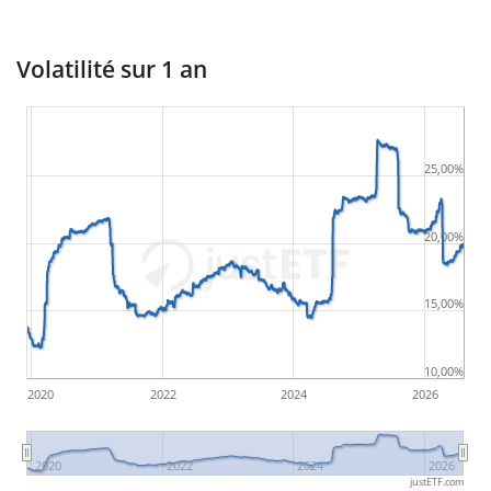
Volatilité sur 1 an
25,00%
20,00%
15,00%
10,00%
2020
2022
2024
2026
2020
2022
2024
2026
justETF.com