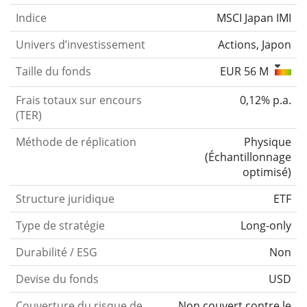
Indice
MSCI Japan IMI
Univers d’investissement
Actions, Japon
Taille du fonds
EUR 56 M
Frais totaux sur encours
0,12% p.a.
(TER)
Méthode de réplication
Physique
(
Échantillonnage
optimisé
)
Structure juridique
ETF
Type de stratégie
Long-only
Durabilité / ESG
Non
Devise du fonds
USD
Couverture du risque de
Non couvert contre le