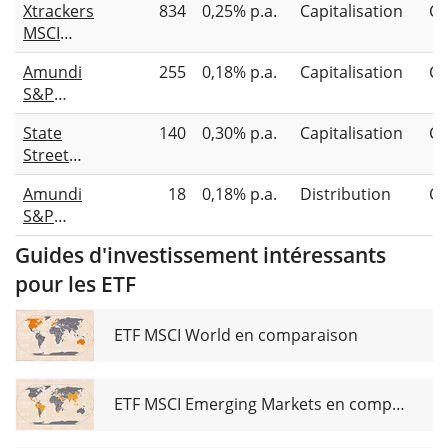
Xtrackers
834
0,25% p.a.
Capitalisation
Co
MSCI
World
Amundi
255
0,18% p.a.
Capitalisation
Co
Consumer
S&P
Staples
Global
UCITS ETF
State
140
0,30% p.a.
Capitalisation
Co
Consumer
1C
Street
Staples
SPDR
ESG UCITS
Amundi
18
0,18% p.a.
Distribution
Co
MSCI
ETF DR
S&P
World
EUR (A)
Global
Consumer
Guides d'investissement intéressants
Consumer
Staples
pour les ETF
Staples
UCITS ETF
ESG UCITS
USD
ETF EUR
ETF MSCI World en comparaison
(D)
ETF MSCI Emerging Markets en comparaison