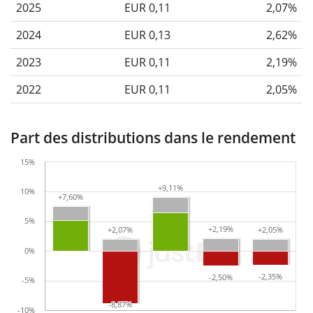
2025
EUR 0,11
2,07%
2024
EUR 0,13
2,62%
2023
EUR 0,11
2,19%
2022
EUR 0,11
2,05%
Part des distributions dans le rendement
15%
+9,11%
+9,11%
10%
+7,60%
+7,60%
5%
+2,19%
+2,19%
+2,07%
+2,07%
+2,05%
+2,05%
0%
-2,35%
-2,35%
-2,50%
-2,50%
-5%
-8,87%
-8,87%
-10%