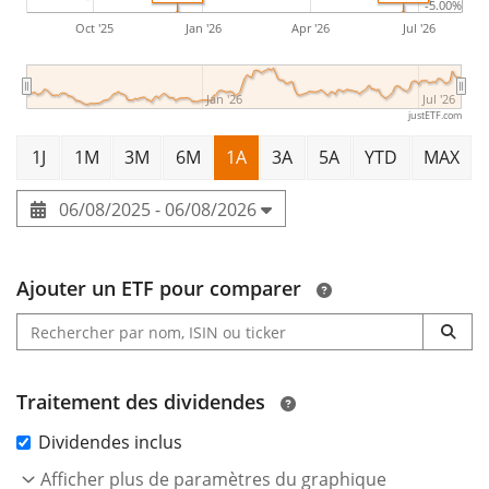
-5.00%
des
actifs sous gestion à hauteur de 91 M d'EUR
.
Oct '25
Jan '26
Apr '26
Jul '26
L'ETF a été
lancé le 17 octobre 2019
et est
domicilié en
Irlande
.
Jan '26
Jul '26
justETF.com
1J
1M
3M
6M
1A
3A
5A
YTD
MAX
06/08/2025 - 06/08/2026
Ajouter un ETF pour comparer
Traitement des dividendes
Dividendes inclus
Afficher plus de paramètres du graphique