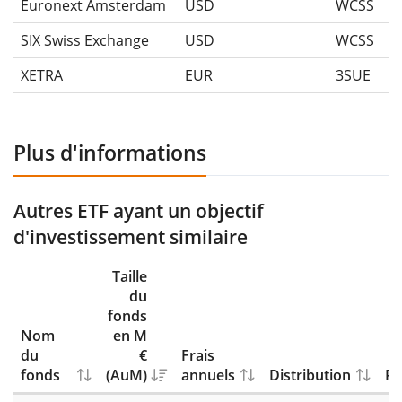
Euronext Amsterdam
USD
WCSS
SIX Swiss Exchange
USD
WCSS
XETRA
EUR
3SUE
Plus d'informations
Autres ETF ayant un objectif
d'investissement similaire
Taille
du
fonds
Nom
en M
du
€
Frais
fonds
(AuM)
annuels
Distribution
Ré