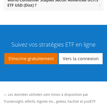
World Consumer Staples Sector Advanced UCITS
ETF USD (Dist) ?
Suivez vos stratégies ETF en ligne
S’inscrire gratuitement
Vers la connexion
— Les données utilisées sont mises à disposition par
Trackinsight
,
etfinfo
,
Xignite Inc.
,
gettex
,
FactSet
et justETF