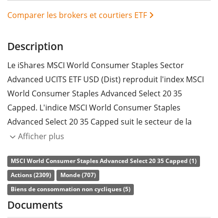
Comparer les brokers et courtiers ETF
Description
Le iShares MSCI World Consumer Staples Sector
Advanced UCITS ETF USD (Dist) reproduit l'index MSCI
World Consumer Staples Advanced Select 20 35
Capped. L'indice MSCI World Consumer Staples
Advanced Select 20 35 Capped suit le secteur de la
consommation de base des marchés développés du
Afficher plus
monde entier (classification sectorielle GICS). Les
MSCI World Consumer Staples Advanced Select 20 35 Capped (1)
actions incluses sont filtrées selon des critères ESG
Actions (2309)
Monde (707)
(environnementaux, sociaux et de gouvernance
Biens de consommation non cycliques (5)
d'entreprise). Secteurs et entreprises exclus : armes,
Documents
tabac, charbon thermique, sables bitumineux, non-