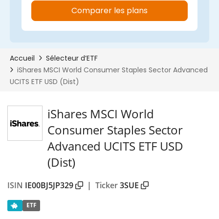
00%
iShares MSCI World
Consumer Staples Sector
Advanced UCITS ETF USD
(Dist)
ISIN
IE00BJ5JP329
|
Ticker
3SUE
ETF