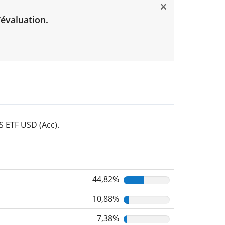
’évaluation
.
S ETF USD (Acc).
44,82%
10,88%
7,38%