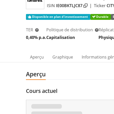
ISIN
IE00BKTLJC87
|
Ticker
CIT
Disponible en plan d'investissement
Durable
TER
Politique de distribution
Réplica
0,40% p.a.
Capitalisation
Physiq
Aperçu
Graphique
Informations gé
Aperçu
Cours actuel