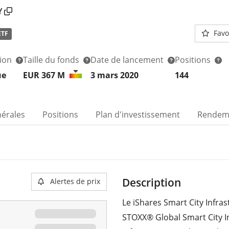
Y
Favo
ETF
tion
Taille du fonds
Date de lancement
Positions
ue
EUR 367
M
3 mars 2020
144
nérales
Positions
Plan d'investissement
Rendem
Description
Alertes de prix
Le iShares Smart City Infra
STOXX® Global Smart City I