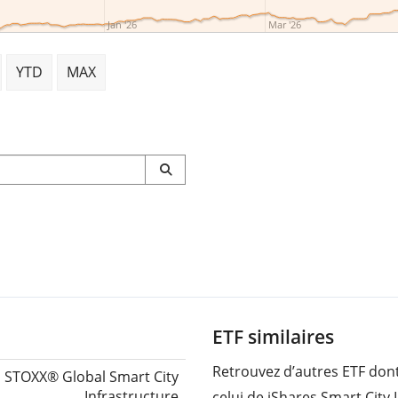
Jan '26
Mar '26
YTD
MAX
ETF similaires
Retrouvez d’autres ETF dont
STOXX® Global Smart City
Infrastructure
celui de iShares Smart City 