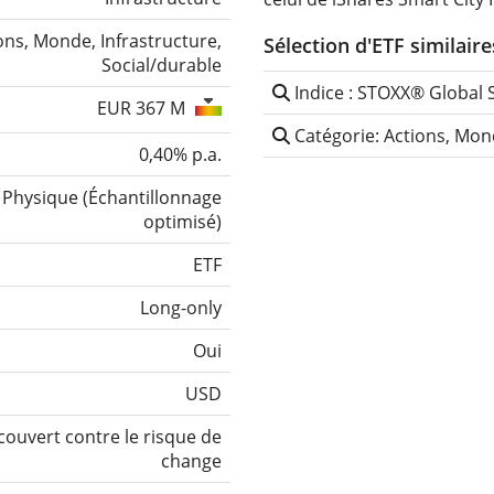
ons, Monde, Infrastructure,
Sélection d'ETF similaire
Social/durable
Indice : STOXX® Global S
EUR 367 M
Catégorie: Actions, Mond
0,40% p.a.
Physique
(
Échantillonnage
optimisé
)
ETF
Long-only
Oui
USD
ouvert contre le risque de
change