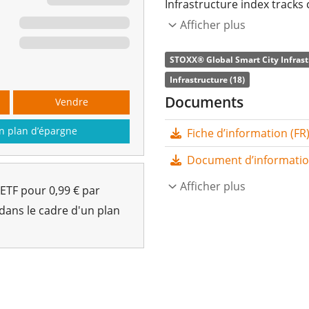
Infrastructure index tracks 
development of smart cities
Afficher plus
smart infrastructure, smar
STOXX® Global Smart City Infrast
security, Internet of Things
Infrastructure (18)
connectivity.
Documents
Vendre
Le
ratio des frais totaux
(T
n plan d’épargne
Fiche d’information (FR
Smart City Infrastructure UC
plus grand qui suit l'indice
Document d’informations
reproduit la performance de
Afficher plus
 ETF pour 0,99 € par
sélection des composantes l
 dans le cadre d'un plan
d’échantillonnage). Les div
dans l'ETF.
Le iShares Smart City Infra
sous gestion à hauteur de
2020
et est
domicilié en Ir