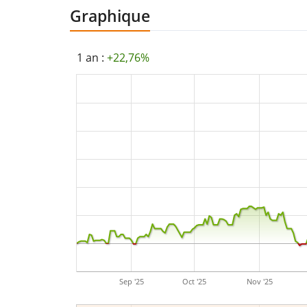
Graphique
1 an :
+22,76%
Sep '25
Oct '25
Nov '25