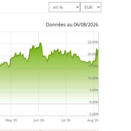
Données au 06/08/2026
25.00%
20.00%
15.00%
10.00%
5.00%
0.00%
-5.00%
May '26
Jun '26
Jul '26
Aug '26