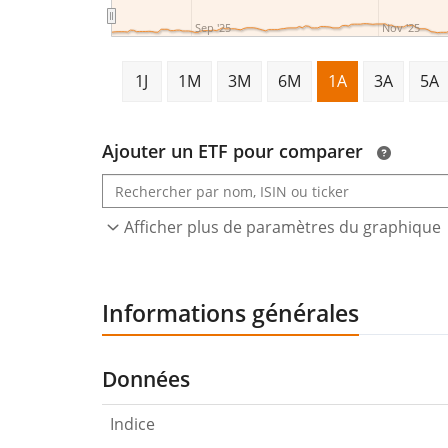
Sep '25
Nov '25
1J
1M
3M
6M
1A
3A
5A
Ajouter un ETF pour comparer
Afficher plus de paramètres du graphique
Informations générales
Données
Indice