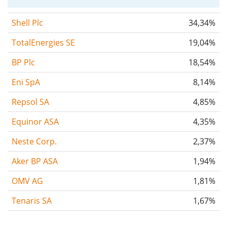
Shell Plc
34,34%
TotalEnergies SE
19,04%
BP Plc
18,54%
Eni SpA
8,14%
Repsol SA
4,85%
Equinor ASA
4,35%
Neste Corp.
2,37%
Aker BP ASA
1,94%
OMV AG
1,81%
Tenaris SA
1,67%