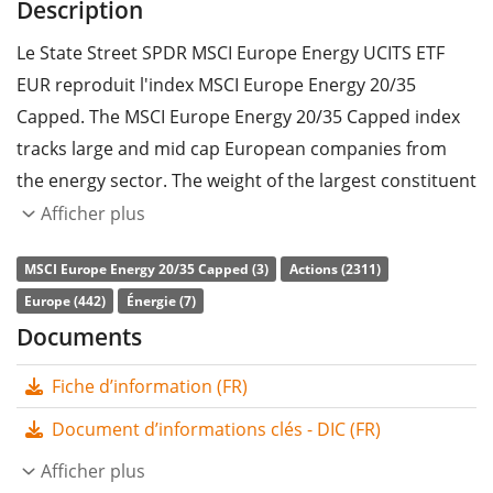
Description
Le State Street SPDR MSCI Europe Energy UCITS ETF
EUR reproduit l'index MSCI Europe Energy 20/35
Capped. The MSCI Europe Energy 20/35 Capped index
tracks large and mid cap European companies from
the energy sector. The weight of the largest constituent
is constrained to 35% and the weights of all other
Afficher plus
constituents are constrained to a maximum of 20%.
MSCI Europe Energy 20/35 Capped (3)
Actions (2311)
Le
ratio des frais totaux
(TER) de l'ETF s'élève à
0,18%
Europe (442)
Énergie (7)
p.a.
. Le State Street SPDR MSCI Europe Energy UCITS
Documents
ETF EUR est l'ETF le moins cher et le plus grand qui suit
Fiche d’information (FR)
l'indice MSCI Europe Energy 20/35 Capped. L'ETF
reproduit la performance de l’indice sous-jacent en
Document d’informations clés - DIC (FR)
achetant toutes les composantes de l’indice
Afficher plus
(réplication complète). Les dividendes de l'ETF sont