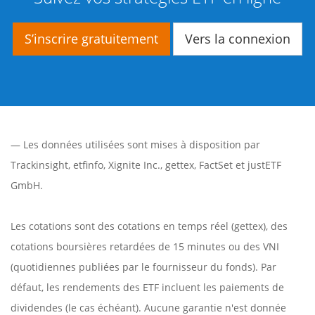
S’inscrire gratuitement
Vers la connexion
— Les données utilisées sont mises à disposition par
Trackinsight
,
etfinfo
,
Xignite Inc.
,
gettex
,
FactSet
et justETF
GmbH.
Les cotations sont des cotations en temps réel (gettex), des
cotations boursières retardées de 15 minutes ou des VNI
(quotidiennes publiées par le fournisseur du fonds). Par
défaut, les rendements des ETF incluent les paiements de
dividendes (le cas échéant). Aucune garantie n'est donnée