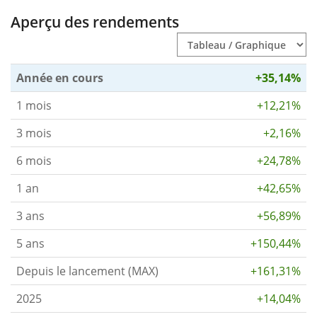
Aperçu des rendements
Année en cours
+35,14%
1 mois
+12,21%
3 mois
+2,16%
6 mois
+24,78%
1 an
+42,65%
3 ans
+56,89%
5 ans
+150,44%
Depuis le lancement (MAX)
+161,31%
2025
+14,04%