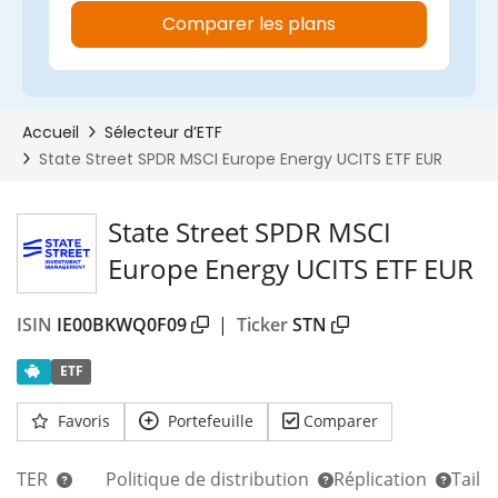
State Street SPDR MSCI
Europe Energy UCITS ETF EUR
ISIN
IE00BKWQ0F09
|
Ticker
STN
ETF
Favoris
Portefeuille
Comparer
TER
Politique de distribution
Réplication
Taill