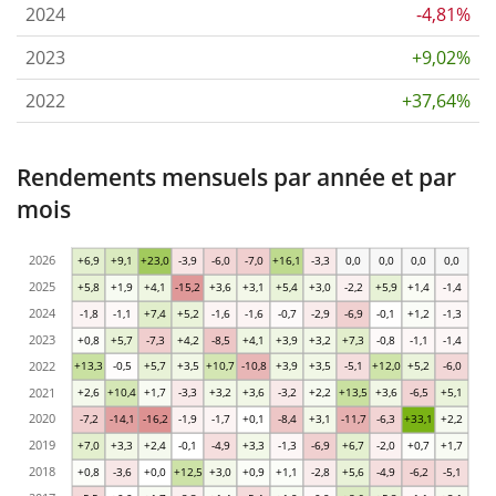
2024
-4,81%
2023
+9,02%
2022
+37,64%
Rendements mensuels par année et par
mois
2026
+6,9
+9,1
+23,0
-3,9
-6,0
-7,0
+16,1
-3,3
0,0
0,0
0,0
0,0
2025
+5,8
+1,9
+4,1
-15,2
+3,6
+3,1
+5,4
+3,0
-2,2
+5,9
+1,4
-1,4
2024
-1,8
-1,1
+7,4
+5,2
-1,6
-1,6
-0,7
-2,9
-6,9
-0,1
+1,2
-1,3
2023
+0,8
+5,7
-7,3
+4,2
-8,5
+4,1
+3,9
+3,2
+7,3
-0,8
-1,1
-1,4
2022
+13,3
-0,5
+5,7
+3,5
+10,7
-10,8
+3,9
+3,5
-5,1
+12,0
+5,2
-6,0
2021
+2,6
+10,4
+1,7
-3,3
+3,2
+3,6
-3,2
+2,2
+13,5
+3,6
-6,5
+5,1
2020
-7,2
-14,1
-16,2
-1,9
-1,7
+0,1
-8,4
+3,1
-11,7
-6,3
+33,1
+2,2
2019
+7,0
+3,3
+2,4
-0,1
-4,9
+3,3
-1,3
-6,9
+6,7
-2,0
+0,7
+1,7
2018
+0,8
-3,6
+0,0
+12,5
+3,0
+0,9
+1,1
-2,8
+5,6
-4,9
-6,2
-5,1