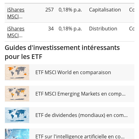
iShares
257
0,18% p.a.
Capitalisation
Com
MSCI
Europe
iShares
34
0,18% p.a.
Distribution
Com
Energy
MSCI
Sector
Europe
UCITS
Guides d'investissement intéressants
Energy
ETF EUR
pour les ETF
Sector
(Acc)
UCITS
ETF EUR
ETF MSCI World en comparaison
(Dist)
ETF MSCI Emerging Markets en comparaison
ETF de dividendes (mondiaux) en comparaison
ETF sur l'intelligence artificielle en comparaison