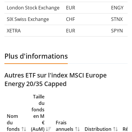
London Stock Exchange
EUR
ENGY
SIX Swiss Exchange
CHF
STNX
XETRA
EUR
SPYN
Plus d'informations
Autres ETF sur l'index MSCI Europe
Energy 20/35 Capped
Taille
du
fonds
Nom
en M
du
€
Frais
fonds
(AuM)
annuels
Distribution
Répl