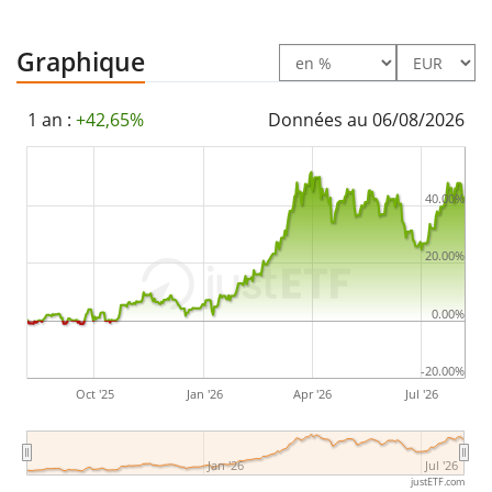
capitalisés
et réinvestis dans l'ETF.
Graphique
Le State Street SPDR MSCI Europe Energy UCITS ETF
EUR est un grand ETF avec des
actifs sous gestion à
1 an :
+42,65%
Données au 06/08/2026
hauteur de 593 M d'EUR
. L'ETF a été
lancé le 5
décembre 2014
et est
domicilié en Irlande
.
40.00%
20.00%
0.00%
-20.00%
Oct '25
Jan '26
Apr '26
Jul '26
Jan '26
Jul '26
justETF.com