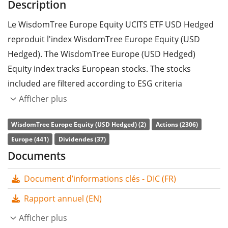
Description
Le WisdomTree Europe Equity UCITS ETF USD Hedged
reproduit l'index WisdomTree Europe Equity (USD
Hedged). The WisdomTree Europe (USD Hedged)
Equity index tracks European stocks. The stocks
included are filtered according to ESG criteria
(environmental, social and corporate governance). The
Afficher plus
Index is a fundamentally weighted index. Currency
WisdomTree Europe Equity (USD Hedged) (2)
Actions (2306)
hedged to US-Dollar (USD).
Europe (441)
Dividendes (37)
Le
ratio des frais totaux
(TER) de l'ETF s'élève à
0,58%
Documents
p.a.
. Le WisdomTree Europe Equity UCITS ETF USD
Document d’informations clés - DIC (FR)
Hedged est l'ETF le moins cher qui suit l'indice
WisdomTree Europe Equity (USD Hedged). L'ETF
Rapport annuel (EN)
reproduit la performance de l’indice sous-jacent en
Afficher plus
achetant toutes les composantes de l’indice