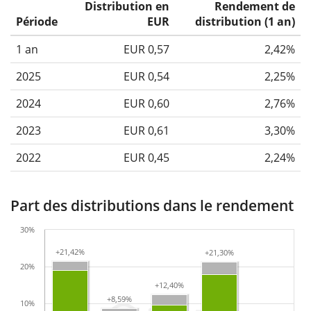
Distribution en
Rendement de
Période
EUR
distribution (1 an)
1 an
EUR 0,57
2,42%
2025
EUR 0,54
2,25%
2024
EUR 0,60
2,76%
2023
EUR 0,61
3,30%
2022
EUR 0,45
2,24%
Part des distributions dans le rendement
30%
+21,42%
+21,42%
+21,30%
+21,30%
20%
+12,40%
+12,40%
+8,59%
+8,59%
10%