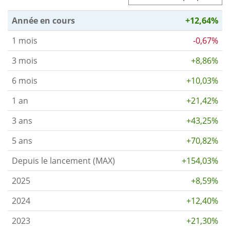
Année en cours
+12,64%
1 mois
-0,67%
3 mois
+8,86%
6 mois
+10,03%
1 an
+21,42%
3 ans
+43,25%
5 ans
+70,82%
Depuis le lancement (MAX)
+154,03%
2025
+8,59%
2024
+12,40%
2023
+21,30%