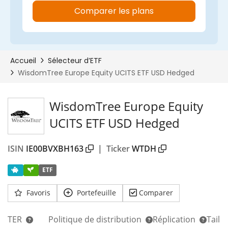
WisdomTree Europe Equity
UCITS ETF USD Hedged
ISIN
IE00BVXBH163
|
Ticker
WTDH
00%
ETF
Favoris
Portefeuille
Comparer
TER
Politique de distribution
Réplication
Taill