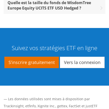
Quelle est la taille du fonds de WisdomTree
Europe Equity UCITS ETF USD Hedged ?
Suivez vos stratégies ETF en ligne
S’inscrire gratuitement
Vers la connexion
— Les données utilisées sont mises à disposition par
Trackinsight
,
etfinfo
,
Xignite Inc.
,
gettex
,
FactSet
et justETF