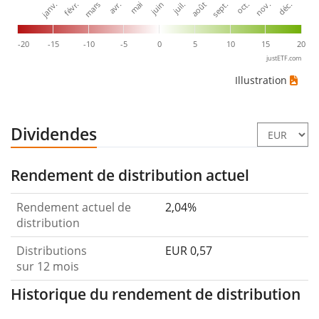
janv.
avr.
juil.
oct.
mars
juin
sept.
déc.
févr.
mai
août
nov.
-20
-15
-10
-5
0
5
10
15
20
justETF.com
Illustration
Dividendes
Rendement de distribution actuel
Rendement actuel de
2,04%
distribution
Distributions
EUR 0,57
sur 12 mois
Historique du rendement de distribution