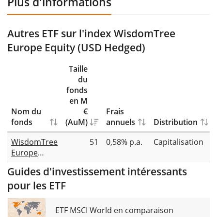
Plus d'informations
Autres ETF sur l'index WisdomTree
Europe Equity (USD Hedged)
Taille
du
fonds
en M
Nom du
€
Frais
fonds
(AuM)
annuels
Distribution
WisdomTree
51
0,58% p.a.
Capitalisation
Europe
Equity UCITS
Guides d'investissement intéressants
ETF USD
pour les ETF
Hedged Acc
ETF MSCI World en comparaison