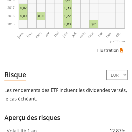
2017
0,02
0,33
2016
0,00
0,05
0,22
2015
0,03
0,01
janv.
avr.
juil.
oct.
mars
juin
sept.
déc.
févr.
mai
août
nov.
justETF.com
Illustration
Risque
Les rendements des ETF incluent les dividendes versés,
le cas échéant.
Aperçu des risques
Volatilité 1 an
12,87%