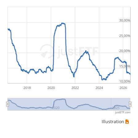
30,00%
25,00%
20,00%
15,00%
10,00%
2018
2020
2022
2024
2026
2020
2025
justETF.com
Illustration