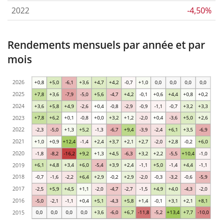
2022
-4,50%
Rendements mensuels par année et par
mois
2026
+0,8
+5,0
-6,1
+3,6
+4,7
+4,2
-0,7
+1,0
0,0
0,0
0,0
0,0
2025
+7,8
+3,6
-7,9
-5,0
+5,6
-4,7
+4,2
-0,1
+0,6
+4,4
+0,8
+0,2
2024
+3,6
+5,8
+4,9
-2,6
+0,4
-0,8
-2,9
-0,9
-1,1
-0,7
+3,2
+3,3
2023
+7,8
+6,2
+0,1
-0,8
+0,0
+3,2
+1,2
-2,0
+0,4
-3,6
+5,0
+2,6
2022
-2,3
-5,0
+1,3
+5,2
-1,3
-6,7
+9,4
-3,9
-2,4
+6,1
+3,5
-6,9
2021
+1,0
+0,9
+12,4
-1,4
+2,4
+3,7
+2,1
+2,7
-2,0
+2,8
-0,2
+6,0
2020
-1,8
-8,2
-16,2
+9,2
+1,3
+4,5
-6,3
+3,2
+2,2
-5,5
+10,4
-1,0
2019
+6,1
+4,8
+3,4
+6,0
-5,4
+3,9
+2,4
-1,1
+5,0
-1,4
+4,4
-1,1
2018
-0,7
-1,6
-2,2
+6,4
+2,9
-0,2
+2,9
-2,0
-0,3
-3,2
-0,6
-5,9
2017
-2,5
+5,9
+4,5
+1,1
-2,0
-4,7
-2,7
-1,5
+4,9
+4,0
-4,3
-2,0
2016
-5,0
-2,1
-1,1
+0,4
+5,1
-4,3
+5,8
+1,4
-0,1
+3,1
+2,1
+8,1
2015
0,0
0,0
0,0
0,0
+3,6
-6,0
+6,7
-11,8
-5,2
+13,4
+7,7
-10,0