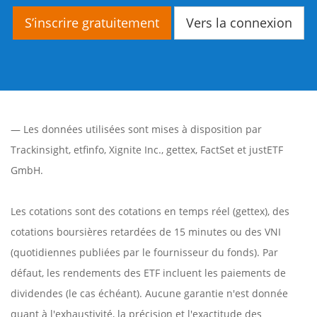
S’inscrire gratuitement
Vers la connexion
— Les données utilisées sont mises à disposition par
Trackinsight
,
etfinfo
,
Xignite Inc.
,
gettex
,
FactSet
et justETF
GmbH.
Les cotations sont des cotations en temps réel (gettex), des
cotations boursières retardées de 15 minutes ou des VNI
(quotidiennes publiées par le fournisseur du fonds). Par
défaut, les rendements des ETF incluent les paiements de
dividendes (le cas échéant). Aucune garantie n'est donnée
quant à l'exhaustivité, la précision et l'exactitude des