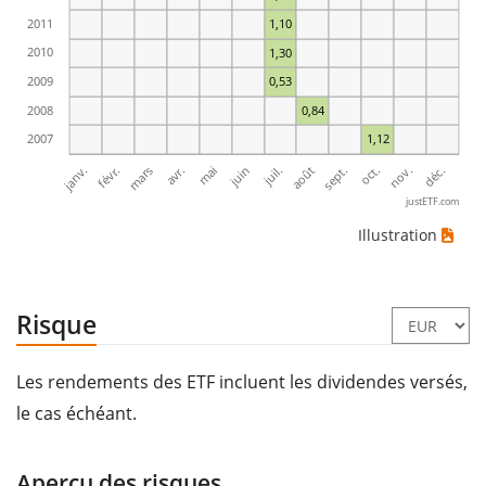
2011
1,10
2010
1,30
2009
0,53
2008
0,84
2007
1,12
janv.
avr.
juil.
oct.
mars
juin
sept.
déc.
févr.
mai
août
nov.
justETF.com
Illustration
Risque
Les rendements des ETF incluent les dividendes versés,
le cas échéant.
Aperçu des risques