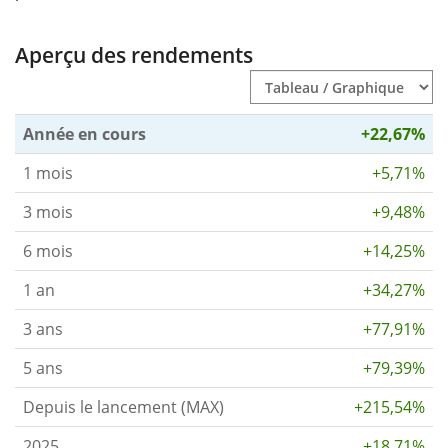
Aperçu des rendements
Année en cours
+22,67%
1 mois
+5,71%
3 mois
+9,48%
6 mois
+14,25%
1 an
+34,27%
3 ans
+77,91%
5 ans
+79,39%
Depuis le lancement (MAX)
+215,54%
2025
+18,71%