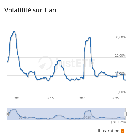
Volatilité sur 1 an
30,00%
20,00%
10,00%
0,00%
2010
2015
2020
2025
2010
2020
justETF.com
Illustration