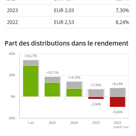
2023
EUR 2,03
7,30%
2022
EUR 2,53
8,24%
Part des distributions dans le rendement
40%
+34,27%
+34,27%
+18,71%
+18,71%
20%
+14,33%
+14,33%
+8,24%
+8,24%
+7,30%
+7,30%
0%
-2,06%
-2,06%
-9,66%
-9,66%
-20%
1 an
2025
2024
2023
2022
justETF.com