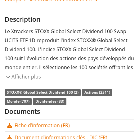
Description
Le Xtrackers STOXX Global Select Dividend 100 Swap
UCITS ETF 1D reproduit l'index STOXX® Global Select
Dividend 100. L'indice STOXX Global Select Dividend
100 suit l'évolution des actions des pays développés du
monde entier. Il sélectionne les 100 sociétés offrant les
rendements de dividendes les plus élevés en Europe,
Afficher plus
en Amérique du Nord et dans la région Asie-Pacifique.
STOXX® Global Select Dividend 100 (2)
Actions (2311)
Des critères de qualité sont également appliqués lors
Monde (707)
Dividendes (33)
du processus de sélection.
Documents
Le
ratio des frais totaux
(TER) de l'ETF s'élève à
0,50%
Fiche d’information (FR)
p.a.
. L'ETF
reproduit synthétiquement
la
performance de l’indice sous-jacent au moyen d’un
Document d’informations clés - DIC (FR)