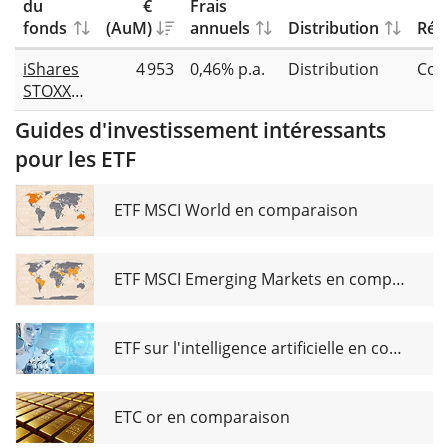
du
€
Frais
fonds
(AuM)
annuels
Distribution
Répl
iShares
4 953
0,46% p.a.
Distribution
Com
STOXX
Global
Guides d'investissement intéressants
Select
pour les ETF
Dividend
100
UCITS
ETF MSCI World en comparaison
ETF (DE)
ETF MSCI Emerging Markets en comparaison
ETF sur l'intelligence artificielle en comparaison
ETC or en comparaison