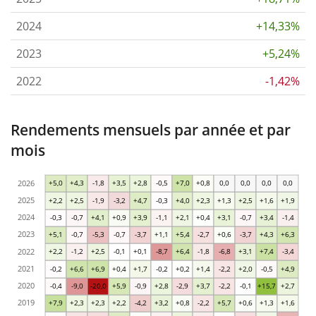
2024
+14,33%
2023
+5,24%
2022
-1,42%
Rendements mensuels par année et par
mois
2026
+5,0
+4,3
-1,8
+3,5
+2,8
-0,5
+7,0
+0,8
0,0
0,0
0,0
0,0
2025
+2,2
+2,5
-1,9
-3,2
+4,7
-0,3
+4,0
+2,3
+1,3
+2,5
+1,6
+1,9
2024
-0,3
-0,7
+4,1
+0,9
+3,9
-1,1
+2,1
+0,4
+3,1
-0,7
+3,4
-1,4
2023
+5,1
-0,7
-5,3
-0,7
-3,7
+1,1
+5,4
-2,7
+0,6
-3,7
+4,3
+6,3
2022
+2,2
-1,2
+2,5
-0,1
+0,1
-8,7
+6,4
-1,8
-6,8
+3,1
+7,4
-3,4
2021
-0,2
+6,6
+6,9
+0,4
+1,7
-0,2
+0,2
+1,4
-2,2
+2,0
-0,5
+4,9
2020
-0,4
-9,0
-20,0
+5,9
-0,9
+2,8
-2,9
+3,7
-2,2
-0,1
+15,7
+2,7
2019
+7,9
+2,3
+2,3
+2,2
-4,2
+3,2
+0,8
-2,2
+5,7
+0,6
+1,3
+1,6