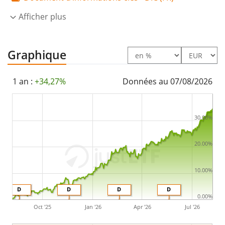
swap. Les dividendes de l'ETF sont
distribués
aux
Afficher plus
investisseurs (une fois par trimestre).
Le Xtrackers STOXX Global Select Dividend 100 Swap
Graphique
UCITS ETF 1D est un très grand ETF avec des
actifs
sous gestion à hauteur de 1 005 M d'EUR
. L'ETF a été
1 an :
+34,27%
Données au 07/08/2026
lancé le 1 juin 2007
et est
domicilié au Luxembourg
.
30.00%
20.00%
10.00%
D
D
D
D
0.00%
Oct '25
Jan '26
Apr '26
Jul '26