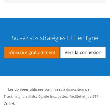
Suivez vos stratégies ETF en ligne
S’inscrire gratuitement
Vers la connexion
— Les données utilisées sont mises à disposition par
Trackinsight
,
etfinfo
,
Xignite Inc.
,
gettex
,
FactSet
et justETF
GmbH.