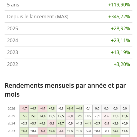
5 ans
+119,90%
Depuis le lancement (MAX)
+345,72%
2025
+28,92%
2024
+23,11%
2023
+13,19%
2022
+3,20%
Rendements mensuels par année et par
mois
2026
-4,7
+4,7
-4,4
+4,8
-0,3
+6,4
+4,8
-0,1
0,0
0,0
0,0
0,0
2025
+5,5
+5,0
+4,4
+2,5
+2,5
-2,0
+2,9
+0,5
-0,1
-1,6
+2,8
+3,6
2024
+2,3
+3,7
+4,6
-3,5
+5,7
-0,9
+1,3
+4,1
+2,7
-2,5
+2,9
+0,9
2023
+6,3
+0,4
-5,3
+5,4
-2,8
+1,6
+1,6
-0,3
+0,3
-0,1
+4,5
+1,5