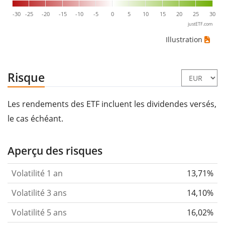
-30
-25
-20
-15
-10
-5
0
5
10
15
20
25
30
justETF.com
Illustration
Risque
Les rendements des ETF incluent les dividendes versés,
le cas échéant.
Aperçu des risques
Volatilité 1 an
13,71%
Volatilité 3 ans
14,10%
Volatilité 5 ans
16,02%