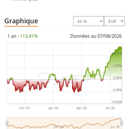
L'ETF a été
lancé le 18 août 2006
et est
domicilié au
Luxembourg
.
Graphique
1 an :
+13,41%
Données au 07/08/2026
10.00%
5.00%
0.00%
-5.00%
-10.00%
Oct '25
Jan '26
Apr '26
Jul '26
Jan '26
Jul '26