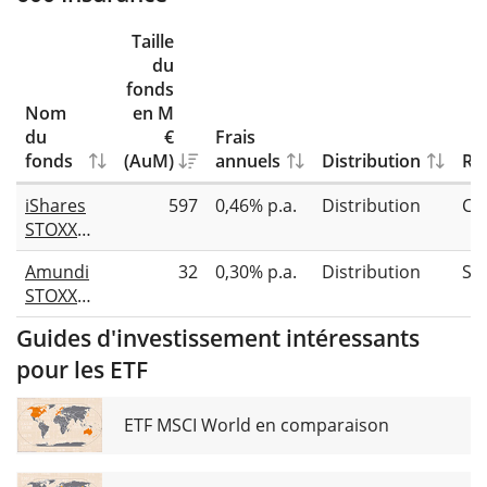
Taille
du
fonds
Nom
en M
du
€
Frais
fonds
(AuM)
annuels
Distribution
Rép
iShares
597
0,46% p.a.
Distribution
Co
STOXX
Europe
Amundi
32
0,30% p.a.
Distribution
Sy
600
STOXX
Insurance
Europe
UCITS ETF
Guides d'investissement intéressants
600
(DE)
pour les ETF
Insurance
UCITS ETF
Dist
ETF MSCI World en comparaison