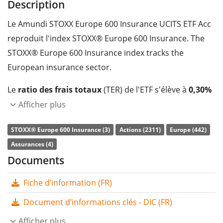
Description
Le Amundi STOXX Europe 600 Insurance UCITS ETF Acc
reproduit l'index STOXX® Europe 600 Insurance. The
STOXX® Europe 600 Insurance index tracks the
European insurance sector.
Le
ratio des frais totaux
(TER) de l'ETF s'élève à
0,30%
p.a.
. Le Amundi STOXX Europe 600 Insurance UCITS ETF
Afficher plus
Acc est l'ETF le moins cher qui suit l'indice STOXX®
STOXX® Europe 600 Insurance (3)
Actions (2311)
Europe (442)
Europe 600 Insurance. L'ETF
reproduit
Assurances (4)
synthétiquement
la performance de l’indice sous-
Documents
jacent au moyen d’un swap. Les dividendes de l'ETF
sont
capitalisés
et réinvestis dans l'ETF.
Fiche d’information (FR)
Le Amundi STOXX Europe 600 Insurance UCITS ETF Acc
Document d’informations clés - DIC (FR)
a des
actifs sous gestion à hauteur de 136 M d'EUR
.
Afficher plus