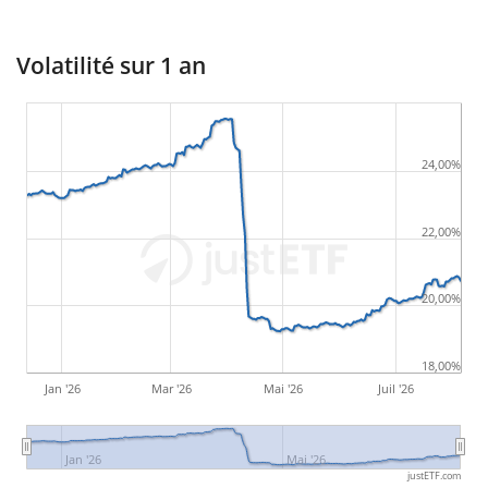
Volatilité sur 1 an
24,00%
22,00%
20,00%
18,00%
Jan '26
Mar '26
Mai '26
Juil '26
Jan '26
Mai '26
justETF.com