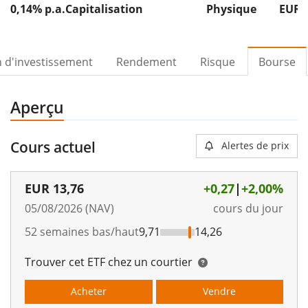
0,14% p.a.
Capitalisation
Physique
EUR 
n d'investissement
Rendement
Risque
Bourse
Aperçu
Cours actuel
Alertes de prix
EUR
13,76
+0,27
|
+2,00%
05/08/2026 (NAV)
cours du jour
52 semaines bas/haut
9,71
14,26
Trouver cet ETF chez un courtier
Acheter
Vendre