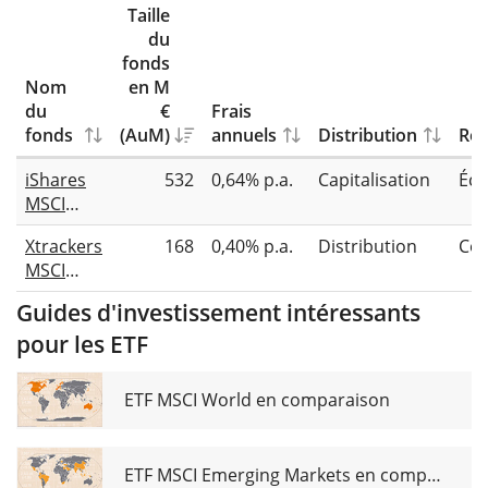
Taille
du
fonds
Nom
en M
du
€
Frais
fonds
(AuM)
annuels
Distribution
Rép
iShares
532
0,64% p.a.
Capitalisation
Éch
MSCI
Japan
Xtrackers
168
0,40% p.a.
Distribution
Co
USD
MSCI
Hedged
Japan
UCITS
Guides d'investissement intéressants
UCITS
ETF (Acc)
pour les ETF
ETF 2D
USD
hedged
ETF MSCI World en comparaison
ETF MSCI Emerging Markets en comparaison