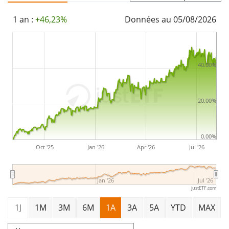
décembre 2024
et est
domicilié au Luxembourg
.
1 an :
+46,23%
Données au 05/08/2026
40.00%
20.00%
0.00%
Oct '25
Jan '26
Apr '26
Jul '26
Jan '26
Jul '26
justETF.com
1J
1M
3M
6M
1A
3A
5A
YTD
MAX