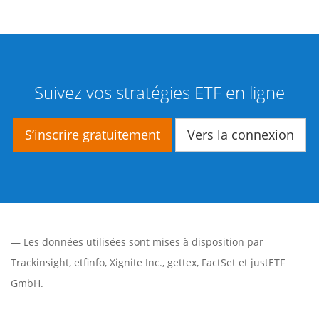
Suivez vos stratégies ETF en ligne
S’inscrire gratuitement
Vers la connexion
— Les données utilisées sont mises à disposition par
Trackinsight
,
etfinfo
,
Xignite Inc.
,
gettex
,
FactSet
et justETF
GmbH.