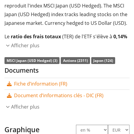
reproduit l'index MSCI Japan (USD Hedged). The MSCI
Japan (USD Hedged) index tracks leading stocks on the
Japanese market. Currency hedged to US Dollar (USD).
Le
ratio des frais totaux
(TER) de l'ETF s'élève à
0,14%
p.a.
. Le Amundi Core MSCI Japan UCITS ETF USD
Afficher plus
Hedged Acc est l'ETF le moins cher qui suit l'indice MSCI
MSCI Japan (USD Hedged) (3)
Actions (2311)
Japon (124)
Japan (USD Hedged). L'ETF reproduit la performance de
Documents
l’indice sous-jacent en achetant toutes les
composantes de l’indice (réplication complète). Les
Fiche d’information (FR)
dividendes de l'ETF sont
capitalisés
et réinvestis dans
Document d’informations clés - DIC (FR)
l'ETF.
Afficher plus
Le Amundi Core MSCI Japan UCITS ETF USD Hedged Acc
est un petit ETF avec des
actifs sous gestion à
hauteur de 30 M d'EUR
Graphique
. L'ETF a été
lancé le 13