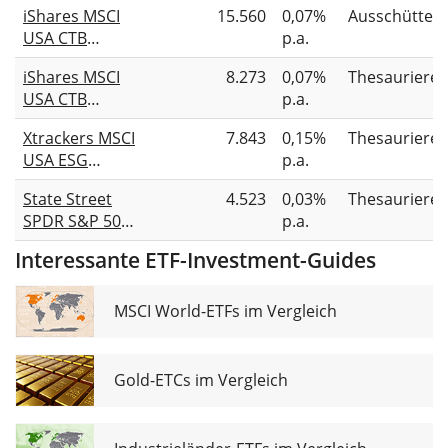
iShares MSCI
15.560
0,07%
Ausschütten
(Acc)
USA CTB
p.a.
Enhanced ESG
iShares MSCI
8.273
0,07%
Thesauriere
UCITS ETF USD
USA CTB
p.a.
(Dist)
Enhanced ESG
Xtrackers MSCI
7.843
0,15%
Thesauriere
UCITS ETF USD
USA ESG
p.a.
(Acc)
UCITS ETF 1C
State Street
4.523
0,03%
Thesauriere
SPDR S&P 500
p.a.
Leaders UCITS
Interessante ETF-Investment-Guides
ETF USD
Unhedged
(Acc)
MSCI World-ETFs im Vergleich
Gold-ETCs im Vergleich