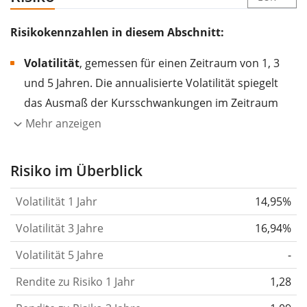
Risikokennzahlen in diesem Abschnitt:
Volatilität
, gemessen für einen Zeitraum von 1, 3
und 5 Jahren. Die annualisierte Volatilität spiegelt
das Ausmaß der Kursschwankungen im Zeitraum
eines Jahres wider.
Je höher die Volatilität, desto
Mehr anzeigen
stärker hat sich der Kurs des Wertpapiers (der
Aktie, des ETF, usw.) in der Vergangenheit
Risiko im Überblick
verändert.
Wertpapiere mit höherer Volatilität
Volatilität 1 Jahr
14,95%
gelten im Allgemeinen als risikoreicher. Wir
berechnen die Volatilität auf Basis der Daten der
Volatilität 3 Jahre
16,94%
letzten 1, 3 und 5 Jahre, damit du sehen kannst, ob
Volatilität 5 Jahre
-
die Kursschwankungen im Laufe der Zeit stärker
Rendite zu Risiko 1 Jahr
oder schwächer wurden. Weitere Informationen
1,28
findest du in unserem Artikel:
Volatilität als