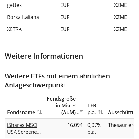
gettex
EUR
XZME
Borsa Italiana
EUR
XZME
XETRA
EUR
XZME
Weitere Informationen
Weitere ETFs mit einem ähnlichen
Anlageschwerpunkt
Fondsgröße
in Mio. €
TER
Fondsname
(AuM)
p.a.
Ausschüttun
iShares MSCI
16.094
0,07%
Thesauriere
USA Screened
p.a.
UCITS ETF USD