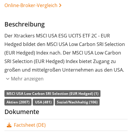
Online-Broker-Vergleich
Beschreibung
Der Xtrackers MSCI USA ESG UCITS ETF 2C - EUR
Hedged bildet den MSCI USA Low Carbon SRI Selection
(EUR Hedged) Index nach. Der MSCI USA Low Carbon
SRI Selection (EUR Hedged) Index bietet Zugang zu
großen und mittelgroßen Unternehmen aus den USA.
Berücksichtigt werden lediglich Unternehmen, die eine
Mehr anzeigen
geringe Kohlenstoffemission und ein hohes Rating in
MSCI USA Low Carbon SRI Selection (EUR Hedged) (1)
den Bereichen Umweltschutz, soziale Verantwortung
Aktien (2007)
USA (481)
Sozial/Nachhaltig (106)
und Unternehmensführung (ESG) aufweisen.
Dokumente
Währungsgesichert in Euro (EUR).
Factsheet (DE)
Die
TER
(Gesamtkostenquote) des ETF liegt bei
0,20%