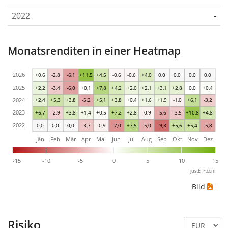
2022
-
Monatsrenditen in einer Heatmap
2026
+0,6
-2,8
-6,1
+11,5
+4,5
-0,6
-0,6
+4,0
0,0
0,0
0,0
0,0
2025
+2,2
-3,4
-6,0
+0,1
+7,8
+4,2
+2,0
+2,1
+3,1
+2,8
0,0
+0,4
2024
+2,4
+5,3
+3,8
-5,2
+5,1
+3,8
+0,4
+1,6
+1,9
-1,0
+6,1
-3,2
2023
+6,7
-2,9
+3,8
+1,4
+0,5
+7,2
+2,8
-0,9
-5,6
-3,5
+10,8
+4,8
2022
0,0
0,0
0,0
-3,7
-0,9
-7,0
+7,5
-5,0
-9,3
+5,6
+5,4
-5,8
Jän
Feb
Mär
Apr
Mai
Jun
Jul
Aug
Sep
Okt
Nov
Dez
-15
-10
-5
0
5
10
15
justETF.com
Bild
Risiko