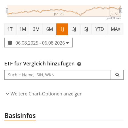
Jan '26
Jul '26
justETF.com
1T
1M
3M
6M
1J
3J
5J
YTD
MAX
06.08.2025 - 06.08.2026
ETF für Vergleich hinzufügen
Weitere Chart-Optionen anzeigen
Basisinfos