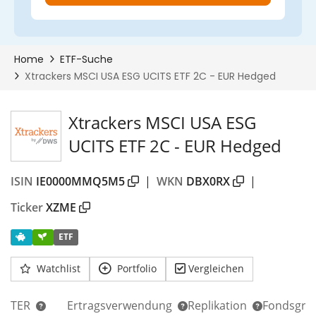
Xtrackers MSCI USA ESG
UCITS ETF 2C - EUR Hedged
ISIN
IE0000MMQ5M5
|
WKN
DBX0RX
|
Ticker
XZME
ETF
Watchlist
Portfolio
Vergleichen
TER
Ertragsverwendung
Replikation
Fondsgrö