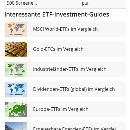
500 Screened
p.a.
Unhedged
UCITS ETF Acc
(Acc)
Interessante ETF-Investment-Guides
MSCI World-ETFs im Vergleich
Gold-ETCs im Vergleich
Industrieländer-ETFs im Vergleich
Dividenden-ETFs (global) im Vergleich
Europa-ETFs im Vergleich
Erneuerbare Energien-ETFs im Vergleich