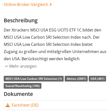
Online-Broker-Vergleich
Beschreibung
Der Xtrackers MSCI USA ESG UCITS ETF 1C bildet den
MSCI USA Low Carbon SRI Selection Index nach. Der
MSCI USA Low Carbon SRI Selection Index bietet
Zugang zu großen und mittelgroßen Unternehmen aus
den USA. Berücksichtigt werden lediglich
Unternehmen, die eine geringe Kohlenstoffemission
Mehr anzeigen
und ein hohes Rating in den Bereichen Umweltschutz,
MSCI USA Low Carbon SRI Selection (1)
Aktien (2007)
USA (481)
soziale Verantwortung und Unternehmensführung
Sozial/Nachhaltig (106)
(ESG) aufweisen. Ausgangsindex ist der MSCI USA
Dokumente
Index.
Factsheet (DE)
Die
TER
(Gesamtkostenquote) des ETF liegt bei
0,15%