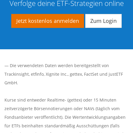
Verfolge deine ETF-Strategien online
Jetzt kostenlos anmelden
Zum Login
— Die verwendeten Daten werden bereitgestellt von
Trackinsight
,
etfinfo
,
Xignite Inc.
,
gettex
,
FactSet
und justETF
GmbH.
Kurse sind entweder Realtime- (gettex) oder 15 Minuten
zeitverzögerte Börsennotierungen oder NAVs (täglich vom
Fondsanbieter veröffentlicht). Die Wertentwicklungsangaben
für ETFs beinhalten standardmäßig Ausschüttungen (falls