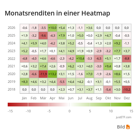
Monatsrenditen in einer Heatmap
2026
-0,6
-1,8
-3,5
+10,0
+5,4
+1,3
-1,1
+3,6
0,0
0,0
0,0
0,0
2025
+1,9
-3,2
-9,6
-4,3
+7,9
+1,0
+5,0
+0,0
+2,9
+4,7
-0,4
-0,5
2024
+4,1
+5,9
+4,0
-4,2
+3,8
+5,2
-0,5
-0,4
+1,3
+2,0
+9,2
-1,1
2023
+5,2
-0,5
+1,7
+0,1
+4,1
+4,9
+1,9
+0,9
-2,9
-3,2
+7,7
+3,7
2022
-4,8
-4,0
+4,6
-4,6
-2,3
-4,2
+10,4
-3,3
-6,5
+5,1
+1,7
-8,8
2021
+0,6
+3,2
+7,4
+2,6
-0,9
+6,2
+3,1
+4,0
-3,0
+9,4
+0,8
+3,8
2020
+2,8
-6,6
-11,9
+13,2
+3,1
+1,5
-1,6
+7,0
-1,9
-2,6
+8,6
+1,5
2019
+8,3
+4,6
+3,2
+4,4
-5,5
+4,4
+4,2
-0,1
+3,1
-0,1
+5,5
+0,5
2018
0,0
0,0
0,0
0,0
+2,3
+0,7
+3,1
+3,7
+1,1
-5,4
+3,0
-10,2
Jän
Feb
Mär
Apr
Mai
Jun
Jul
Aug
Sep
Okt
Nov
Dez
-15
-10
-5
0
5
10
15
justETF.com
Bild