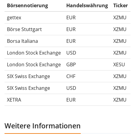
Ausschüttungen (falls vorhanden).
Börsennotierung
Handelswährung
Ticker
gettex
EUR
XZMU
Börse Stuttgart
EUR
XZMU
Borsa Italiana
EUR
XZMU
London Stock Exchange
USD
XZMU
London Stock Exchange
GBP
XESU
SIX Swiss Exchange
CHF
XZMU
SIX Swiss Exchange
USD
XZMU
XETRA
EUR
XZMU
Weitere Informationen