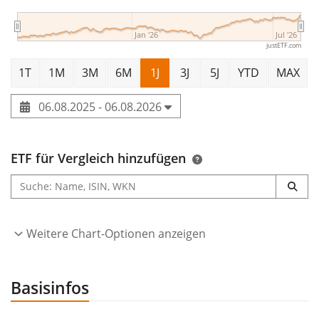
Jan '26
Jul '26
justETF.com
1T
1M
3M
6M
1J
3J
5J
YTD
MAX
06.08.2025 - 06.08.2026
ETF für Vergleich hinzufügen
Weitere Chart-Optionen anzeigen
Basisinfos