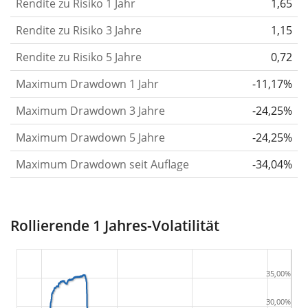
Rendite zu Risiko 1 Jahr
oder schwächer wurden. Weitere Informationen
1,65
findest du in unserem Artikel:
Volatilität als
Rendite zu Risiko 3 Jahre
1,15
Risikomaß
.
Rendite zu Risiko 5 Jahre
0,72
Rendite pro Risiko
für Zeiträume von 1, 3 und 5
Maximum Drawdown 1 Jahr
-11,17%
Jahren. Diese Kennzahl ist definiert als die
annualisierte (d. h. auf einen Einjahreszeitraum
Maximum Drawdown 3 Jahre
-24,25%
umgerechnete) historische Rendite geteilt durch die
Maximum Drawdown 5 Jahre
-24,25%
historische annualisierte Volatilität.
Rendite pro
Maximum Drawdown seit Auflage
-34,04%
Risiko setzt die historische Rendite eines
Wertpapiers ins Verhältnis zu seinem
historischen Risiko
und gibt dir einen Hinweis auf
Rollierende 1 Jahres-Volatilität
das Ausmaß der Kursschwankungen, die man in
Kauf nehmen musste, um von der Rendite des
Wertpapiers zu profitieren. Wir berechnen diese
35,00%
Kennzahl für Zeiträume von 1, 3 und 5 Jahren, um
30,00%
die Entwicklung im Laufe der Zeit darzustellen.