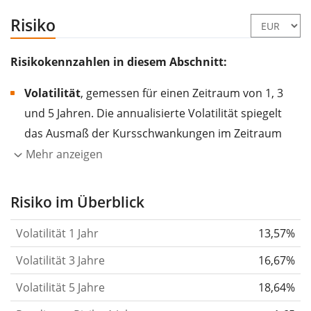
Risiko
Risikokennzahlen in diesem Abschnitt:
Volatilität
, gemessen für einen Zeitraum von 1, 3
und 5 Jahren. Die annualisierte Volatilität spiegelt
das Ausmaß der Kursschwankungen im Zeitraum
eines Jahres wider.
Je höher die Volatilität, desto
Mehr anzeigen
stärker hat sich der Kurs des Wertpapiers (der
Aktie, des ETF, usw.) in der Vergangenheit
Risiko im Überblick
verändert.
Wertpapiere mit höherer Volatilität
Volatilität 1 Jahr
13,57%
gelten im Allgemeinen als risikoreicher. Wir
berechnen die Volatilität auf Basis der Daten der
Volatilität 3 Jahre
16,67%
letzten 1, 3 und 5 Jahre, damit du sehen kannst, ob
Volatilität 5 Jahre
18,64%
die Kursschwankungen im Laufe der Zeit stärker