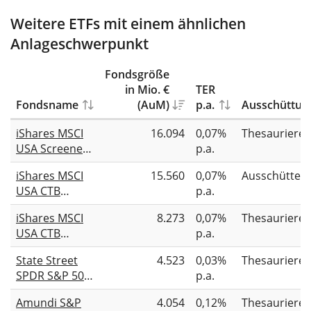
Weitere ETFs mit einem ähnlichen
Anlageschwerpunkt
Fondsgröße
in Mio. €
TER
Fondsname
(AuM)
p.a.
Ausschüttun
iShares MSCI
16.094
0,07%
Thesauriere
USA Screened
p.a.
UCITS ETF USD
iShares MSCI
15.560
0,07%
Ausschütten
(Acc)
USA CTB
p.a.
Enhanced ESG
iShares MSCI
8.273
0,07%
Thesauriere
UCITS ETF USD
USA CTB
p.a.
(Dist)
Enhanced ESG
State Street
4.523
0,03%
Thesauriere
UCITS ETF USD
SPDR S&P 500
p.a.
(Acc)
Leaders UCITS
Amundi S&P
4.054
0,12%
Thesauriere
ETF USD