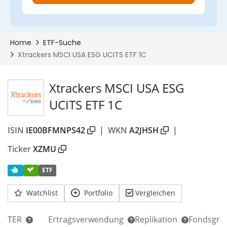
Xtrackers MSCI USA ESG
UCITS ETF 1C
ISIN
IE00BFMNPS42
|
WKN
A2JHSH
|
Ticker
XZMU
ETF
Watchlist
Portfolio
Vergleichen
TER
Ertragsverwendung
Replikation
Fondsgrö