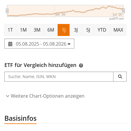
Jan '26
Jul '26
justETF.com
1T
1M
3M
6M
1J
3J
5J
YTD
MAX
05.08.2025 - 05.08.2026
ETF für Vergleich hinzufügen
Weitere Chart-Optionen anzeigen
Basisinfos