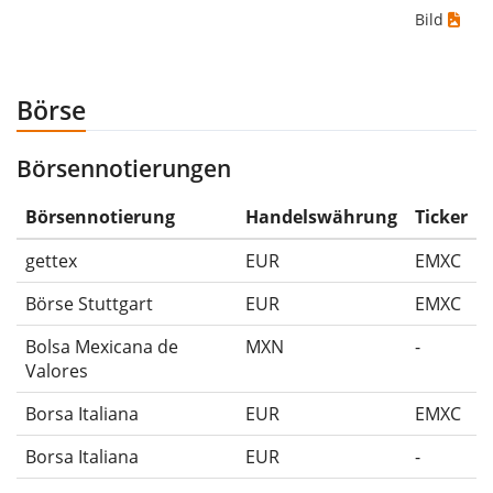
Bild
wenn du das Wertpapier für 10€ gekauft und
anschließend für 5€ verkauft hättest. Daher wäre in
diesem Fall der Maximum Drawdown (5€ - 10€)/10€ =
Börse
-50%.
Börsennotierungen
Die Wertentwicklungsangaben für ETFs beinhalten
Ausschüttungen (falls vorhanden).
Börsennotierung
Handelswährung
Ticker
gettex
EUR
EMXC
Börse Stuttgart
EUR
EMXC
Bolsa Mexicana de
MXN
-
Valores
Borsa Italiana
EUR
EMXC
Borsa Italiana
EUR
-