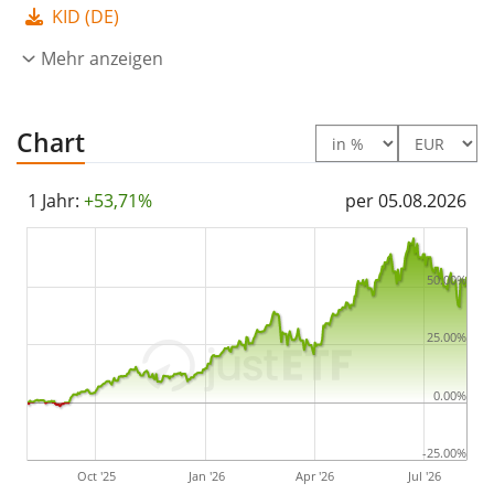
KID (DE)
ein sehr großer ETF mit
4.421 Mio. Euro
Fondsvolumen
Mehr anzeigen
. Der ETF wurde
am 20. Juni 2019 in
Luxemburg aufgelegt
.
Chart
1 Jahr:
+53,71%
per 05.08.2026
50.00%
25.00%
0.00%
-25.00%
Oct '25
Jan '26
Apr '26
Jul '26