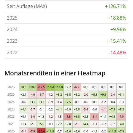
Seit Auflage (MAX)
+126,71%
2025
+18,88%
2024
+9,96%
2023
+15,41%
2022
-14,48%
Monatsrenditen in einer Heatmap
2026
+8,9
+10,6
-12,5
+16,4
+14,0
+2,2
-6,7
+0,6
0,0
0,0
0,0
0,0
2025
+2,1
-4,0
-3,7
-1,2
+5,2
+3,5
+3,2
-2,0
+5,3
+9,5
-2,4
+3,1
2024
-0,6
+3,7
+3,3
-0,9
-1,4
+7,5
-0,3
-0,6
+0,3
-1,2
+0,4
-0,3
2023
+4,4
-2,7
-0,1
-0,2
+4,1
+2,0
+2,8
-3,6
-0,0
-4,1
+7,2
+5,2
2022
+0,1
-3,0
+1,3
-1,2
-1,5
-9,9
+6,8
+2,5
-8,1
+1,4
+4,5
-7,0
2021
+1,4
+2,0
+5,0
+0,1
+2,2
+2,8
-2,5
+4,4
-1,3
-0,7
-0,7
+4,8
2020
-3,1
-7,9
-20,4
+11,8
-0,7
+5,6
+2,6
-1,0
+1,1
-0,2
+11,5
+7,8