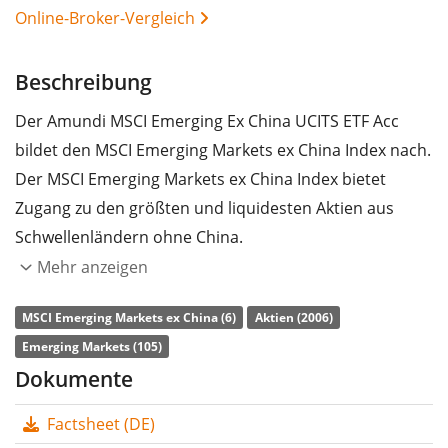
Online-Broker-Vergleich
Beschreibung
Der Amundi MSCI Emerging Ex China UCITS ETF Acc
bildet den MSCI Emerging Markets ex China Index nach.
Der MSCI Emerging Markets ex China Index bietet
Zugang zu den größten und liquidesten Aktien aus
Schwellenländern ohne China.
Mehr anzeigen
Die
TER
(Gesamtkostenquote) des ETF liegt bei
0,15%
p.a.
. Der ETF bildet die Wertentwicklung des Index
MSCI Emerging Markets ex China (6)
Aktien (2006)
synthetisch durch Swaps
(Finanz-Tauschgeschäfte)
Emerging Markets (105)
nach. Die Dividendenerträge im ETF werden
Dokumente
thesauriert
(in den ETF reinvestiert).
Factsheet (DE)
Der Amundi MSCI Emerging Ex China UCITS ETF Acc ist