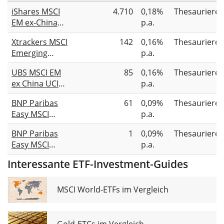
iShares MSCI
4.710
0,18%
Thesauriere
EM ex-China
p.a.
UCITS ETF USD
Xtrackers MSCI
142
0,16%
Thesauriere
(Acc)
Emerging
p.a.
Markets ex
UBS MSCI EM
85
0,16%
Thesauriere
China UCITS
ex China UCITS
p.a.
ETF 1C
ETF USD acc
BNP Paribas
61
0,09%
Thesauriere
Easy MSCI
p.a.
Emerging ex
BNP Paribas
1
0,09%
Thesauriere
China UCITS
Easy MSCI
p.a.
ETF Acc
Emerging ex
Interessante ETF-Investment-Guides
China UCITS
ETF EUR Acc
MSCI World-ETFs im Vergleich