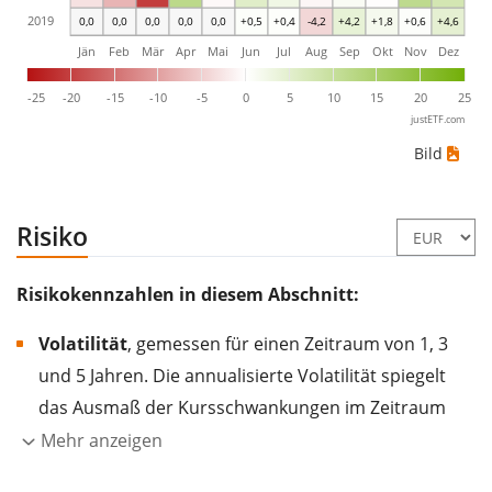
2019
0,0
0,0
0,0
0,0
0,0
+0,5
+0,4
-4,2
+4,2
+1,8
+0,6
+4,6
Jän
Feb
Mär
Apr
Mai
Jun
Jul
Aug
Sep
Okt
Nov
Dez
-25
-20
-15
-10
-5
0
5
10
15
20
25
justETF.com
Bild
Risiko
Risikokennzahlen in diesem Abschnitt:
Volatilität
, gemessen für einen Zeitraum von 1, 3
und 5 Jahren. Die annualisierte Volatilität spiegelt
das Ausmaß der Kursschwankungen im Zeitraum
eines Jahres wider.
Je höher die Volatilität, desto
Mehr anzeigen
stärker hat sich der Kurs des Wertpapiers (der