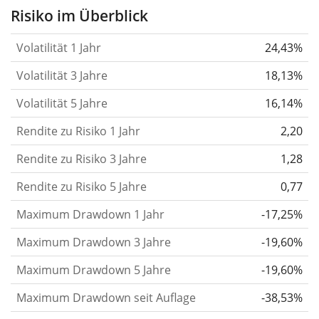
Aktie, des ETF, usw.) in der Vergangenheit
Risiko im Überblick
verändert.
Wertpapiere mit höherer Volatilität
Volatilität 1 Jahr
24,43%
gelten im Allgemeinen als risikoreicher. Wir
berechnen die Volatilität auf Basis der Daten der
Volatilität 3 Jahre
18,13%
letzten 1, 3 und 5 Jahre, damit du sehen kannst, ob
Volatilität 5 Jahre
16,14%
die Kursschwankungen im Laufe der Zeit stärker
Rendite zu Risiko 1 Jahr
oder schwächer wurden. Weitere Informationen
2,20
findest du in unserem Artikel:
Volatilität als
Rendite zu Risiko 3 Jahre
1,28
Risikomaß
.
Rendite zu Risiko 5 Jahre
0,77
Rendite pro Risiko
für Zeiträume von 1, 3 und 5
Maximum Drawdown 1 Jahr
-17,25%
Jahren. Diese Kennzahl ist definiert als die
annualisierte (d. h. auf einen Einjahreszeitraum
Maximum Drawdown 3 Jahre
-19,60%
umgerechnete) historische Rendite geteilt durch die
Maximum Drawdown 5 Jahre
-19,60%
historische annualisierte Volatilität.
Rendite pro
Maximum Drawdown seit Auflage
-38,53%
Risiko setzt die historische Rendite eines