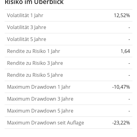
Risiko im Überblick
verändert.
Wertpapiere mit höherer Volatilität
Volatilität 1 Jahr
12,52%
gelten im Allgemeinen als risikoreicher. Wir
berechnen die Volatilität auf Basis der Daten der
Volatilität 3 Jahre
-
letzten 1, 3 und 5 Jahre, damit du sehen kannst, ob
Volatilität 5 Jahre
-
die Kursschwankungen im Laufe der Zeit stärker
Rendite zu Risiko 1 Jahr
oder schwächer wurden. Weitere Informationen
1,64
findest du in unserem Artikel:
Volatilität als
Rendite zu Risiko 3 Jahre
-
Risikomass
.
Rendite zu Risiko 5 Jahre
-
Rendite pro Risiko
für Zeiträume von 1, 3 und 5
Maximum Drawdown 1 Jahr
-10,47%
Jahren. Diese Kennzahl ist definiert als die
annualisierte (d. h. auf einen Einjahreszeitraum
Maximum Drawdown 3 Jahre
-
umgerechnete) historische Rendite geteilt durch die
Maximum Drawdown 5 Jahre
-
historische annualisierte Volatilität.
Rendite pro
Maximum Drawdown seit Auflage
-23,22%
Risiko setzt die historische Rendite eines
Wertpapiers ins Verhältnis zu seinem