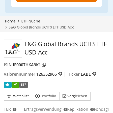
L&G Global Brands UCITS ETF
USD Acc
ISIN
IE0007HKA9K1
|
Valorennummer
126352966
|
Ticker
LABL
ETF
Watchlist
Portfolio
Vergleichen
TER
Ertragsverwendung
Replikation
Fondsgrö