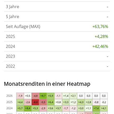
3 Jahre
-
5 Jahre
-
Seit Auflage (MAX)
+63,76%
2025
+4,28%
2024
+42,46%
2023
-
2022
-
Monatsrenditen in einer Heatmap
2026
-1,9
+0,5
-4,8
+8,7
+5,9
-1,1
+1,4
+2,1
0,0
0,0
0,0
0,0
2025
+4,4
-2,6
-8,8
-5,5
+6,4
+0,8
+3,3
+1,2
+4,3
+2,8
-0,8
-0,2
2024
+5,7
+8,4
+5,3
-2,9
+3,6
+3,7
-1,7
-1,2
+3,0
+1,1
+7,4
+4,1