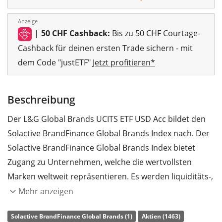
Anzeige
|
50 CHF Cashback:
Bis zu 50 CHF Courtage-
Cashback für deinen ersten Trade sichern - mit
dem Code "justETF"
Jetzt profitieren*
Beschreibung
Der L&G Global Brands UCITS ETF USD Acc bildet den
Solactive BrandFinance Global Brands Index nach. Der
Solactive BrandFinance Global Brands Index bietet
Zugang zu Unternehmen, welche die wertvollsten
Marken weltweit repräsentieren. Es werden liquiditäts-,
ESG- und qualitätsbasierte Filter angewendet.
Mehr anzeigen
Die
TER
(Gesamtkostenquote) des ETF liegt bei
0,39%
Solactive BrandFinance Global Brands (1)
Aktien (1463)