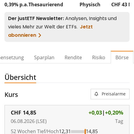
0,39% p.a.
Thesaurierend
Physisch
CHF 43
M
ensetzung
Sparplan
Rendite
Risiko
Börse
Übersicht
Kurs
Preisalarme
CHF
14,85
+0,03
|
+0,20%
06.08.2026 (LSE)
Tag
52 Wochen Tief/Hoch
12,31
14,85