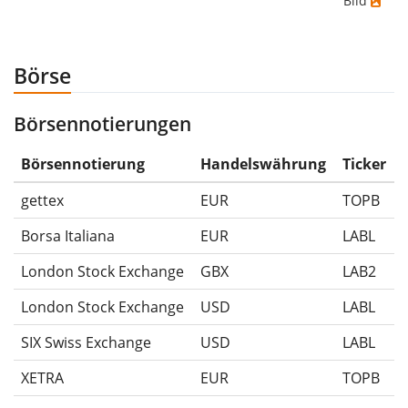
Bild
wenn du das Wertpapier für 10€ gekauft und
anschliessend für 5€ verkauft hättest. Daher wäre in
diesem Fall der Maximum Drawdown (5€ - 10€)/10€ =
Börse
-50%.
Börsennotierungen
Die Wertentwicklungsangaben für ETFs beinhalten
Ausschüttungen (falls vorhanden).
Börsennotierung
Handelswährung
Ticker
gettex
EUR
TOPB
Borsa Italiana
EUR
LABL
London Stock Exchange
GBX
LAB2
London Stock Exchange
USD
LABL
SIX Swiss Exchange
USD
LABL
XETRA
EUR
TOPB