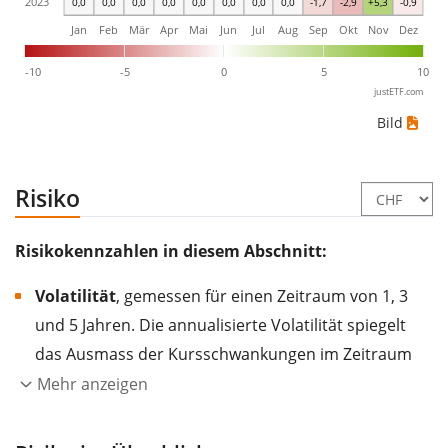
2023
0,0
0,0
0,0
0,0
0,0
0,0
0,0
0,0
-1,7
-2,9
+5,3
-0,9
Jan
Feb
Mär
Apr
Mai
Jun
Jul
Aug
Sep
Okt
Nov
Dez
-10
-5
0
5
10
justETF.com
Bild
Risiko
Risikokennzahlen in diesem Abschnitt:
Volatilität
, gemessen für einen Zeitraum von 1, 3
und 5 Jahren. Die annualisierte Volatilität spiegelt
das Ausmass der Kursschwankungen im Zeitraum
eines Jahres wider.
Je höher die Volatilität, desto
Mehr anzeigen
stärker hat sich der Kurs des Wertpapiers (der
Aktie, des ETF, usw.) in der Vergangenheit