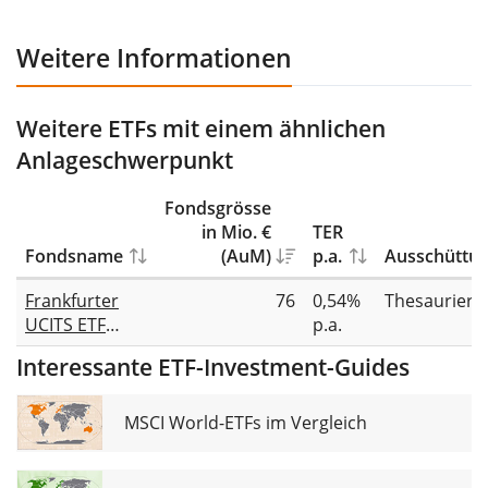
Weitere Informationen
Weitere ETFs mit einem ähnlichen
Anlageschwerpunkt
Fondsgrösse
in Mio. €
TER
Fondsname
(AuM)
p.a.
Ausschüttu
Frankfurter
76
0,54%
Thesauriere
UCITS ETF
p.a.
Modern Value
Interessante ETF-Investment-Guides
MSCI World-ETFs im Vergleich