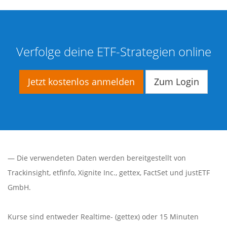
Verfolge deine ETF-Strategien online
Jetzt kostenlos anmelden
Zum Login
— Die verwendeten Daten werden bereitgestellt von
Trackinsight
,
etfinfo
,
Xignite Inc.
,
gettex
,
FactSet
und justETF
GmbH.
Kurse sind entweder Realtime- (gettex) oder 15 Minuten