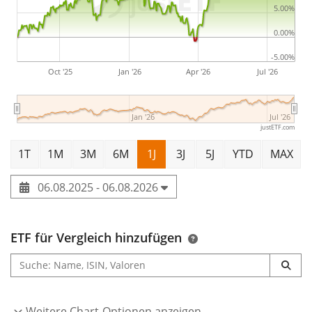
5.00%
0.00%
-5.00%
Oct '25
Jan '26
Apr '26
Jul '26
Jan '26
Jul '26
justETF.com
1T
1M
3M
6M
1J
3J
5J
YTD
MAX
06.08.2025 - 06.08.2026
ETF für Vergleich hinzufügen
Weitere Chart-Optionen anzeigen