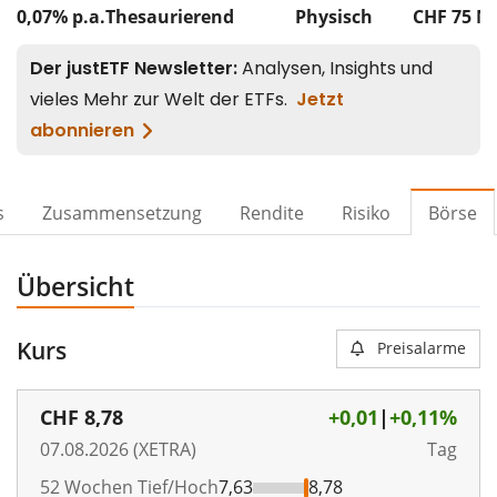
0,07% p.a.
Thesaurierend
Physisch
CHF 75
M
s
Zusammensetzung
Rendite
Risiko
Börse
Übersicht
Kurs
Preisalarme
CHF
8,78
+0,01
|
+0,11%
07.08.2026 (XETRA)
Tag
52 Wochen Tief/Hoch
7,63
8,78