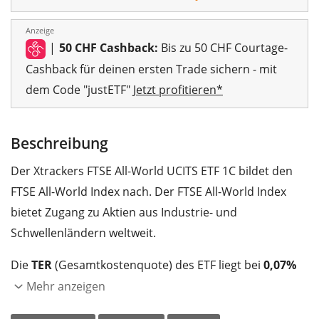
Anzeige
|
50 CHF Cashback:
Bis zu 50 CHF Courtage-
Cashback für deinen ersten Trade sichern - mit
dem Code "justETF"
Jetzt profitieren*
Beschreibung
Der Xtrackers FTSE All-World UCITS ETF 1C bildet den
FTSE All-World Index nach. Der FTSE All-World Index
bietet Zugang zu Aktien aus Industrie- und
Schwellenländern weltweit.
Die
TER
(Gesamtkostenquote) des ETF liegt bei
0,07%
p.a.
. Der Xtrackers FTSE All-World UCITS ETF 1C ist der
Mehr anzeigen
günstigste ETF, der den FTSE All-World Index