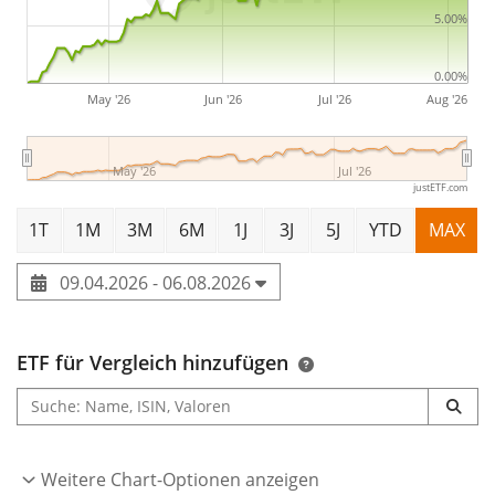
5.00%
0.00%
May '26
Jun '26
Jul '26
Aug '26
May '26
Jul '26
justETF.com
1T
1M
3M
6M
1J
3J
5J
YTD
MAX
09.04.2026 - 06.08.2026
ETF für Vergleich hinzufügen
Weitere Chart-Optionen anzeigen