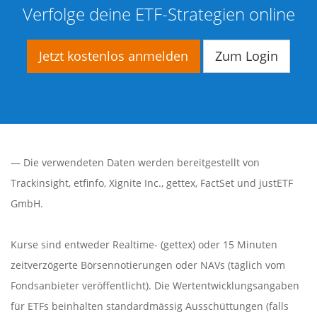
Verfolge deine ETF-Strategien online
Jetzt kostenlos anmelden
Zum Login
— Die verwendeten Daten werden bereitgestellt von
Trackinsight
,
etfinfo
,
Xignite Inc.
,
gettex
,
FactSet
und justETF
GmbH.
Kurse sind entweder Realtime- (gettex) oder 15 Minuten
zeitverzögerte Börsennotierungen oder NAVs (täglich vom
Fondsanbieter veröffentlicht). Die Wertentwicklungsangaben
für ETFs beinhalten standardmässig Ausschüttungen (falls