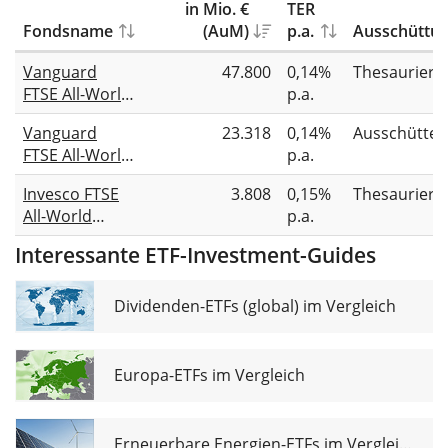
in Mio. €
TER
Fondsname
(AuM)
p.a.
Ausschüttu
Vanguard
47.800
0,14%
Thesauriere
FTSE All-World
p.a.
UCITS ETF
Vanguard
23.318
0,14%
Ausschütte
(USD)
FTSE All-World
p.a.
Accumulating
UCITS ETF
Invesco FTSE
3.808
0,15%
Thesauriere
(USD)
All-World
p.a.
Distributing
UCITS ETF
Interessante ETF-Investment-Guides
Dividenden-ETFs (global) im Vergleich
Europa-ETFs im Vergleich
Erneuerbare Energien-ETFs im Vergleich