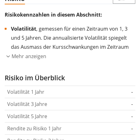
Risikokennzahlen in diesem Abschnitt:
Volatilität
, gemessen für einen Zeitraum von 1, 3
und 5 Jahren. Die annualisierte Volatilität spiegelt
das Ausmass der Kursschwankungen im Zeitraum
eines Jahres wider.
Je höher die Volatilität, desto
Mehr anzeigen
stärker hat sich der Kurs des Wertpapiers (der
Aktie, des ETF, usw.) in der Vergangenheit
Risiko im Überblick
verändert.
Wertpapiere mit höherer Volatilität
Volatilität 1 Jahr
-
gelten im Allgemeinen als risikoreicher. Wir
berechnen die Volatilität auf Basis der Daten der
Volatilität 3 Jahre
-
letzten 1, 3 und 5 Jahre, damit du sehen kannst, ob
Volatilität 5 Jahre
-
die Kursschwankungen im Laufe der Zeit stärker
Rendite zu Risiko 1 Jahr
oder schwächer wurden. Weitere Informationen
-
findest du in unserem Artikel:
Volatilität als