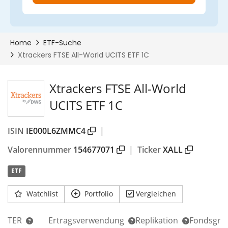
Xtrackers FTSE All-World
UCITS ETF 1C
ISIN
IE000L6ZMMC4
|
Valorennummer
154677071
|
Ticker
XALL
ETF
Watchlist
Portfolio
Vergleichen
TER
Ertragsverwendung
Replikation
Fondsgrö