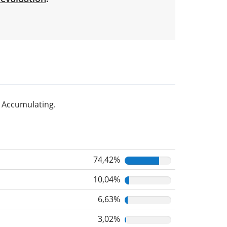
 Accumulating.
74,42%
10,04%
6,63%
3,02%