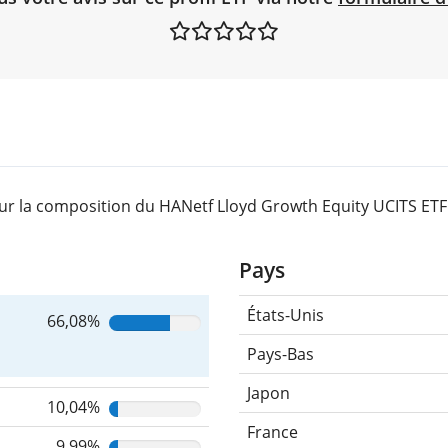
ur la composition du HANetf Lloyd Growth Equity UCITS ETF
Pays
États-Unis
66,08%
Pays-Bas
Japon
10,04%
France
9,99%