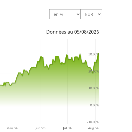
Données au 05/08/2026
30.00%
20.00%
10.00%
0.00%
-10.00%
May '26
Jun '26
Jul '26
Aug '26