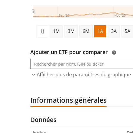
Sep '25
Nov '25
1J
1M
3M
6M
1A
3A
5A
Ajouter un ETF pour comparer
Afficher plus de paramètres du graphique
Informations générales
Données