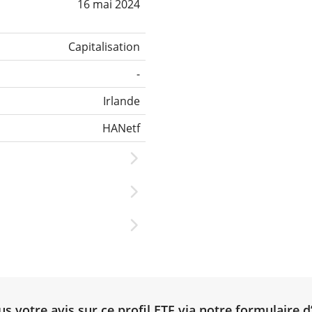
16 mai 2024
Capitalisation
-
Irlande
HANetf
 votre avis sur ce profil ETF via notre
formulaire d