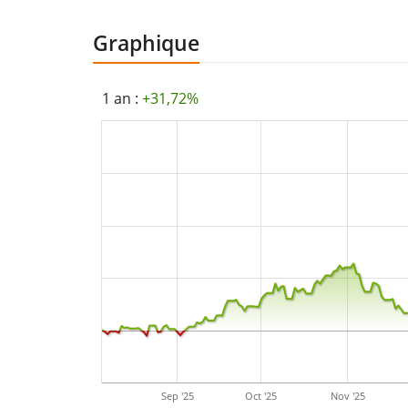
Graphique
1 an :
+31,72%
Sep '25
Oct '25
Nov '25