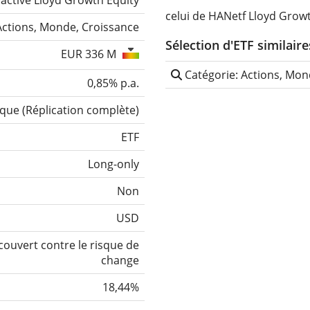
lactive Lloyd Growth Equity
celui de HANetf Lloyd Grow
Actions, Monde, Croissance
Sélection d'ETF similaire
EUR 336 M
Catégorie: Actions, Mon
0,85% p.a.
ique
(
Réplication complète
)
ETF
Long-only
Non
USD
ouvert contre le risque de
change
18,44%