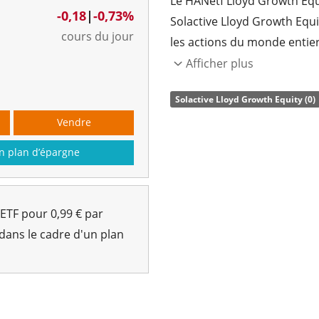
Le HANetf Lloyd Growth Equ
-0,18
|
-0,73%
Solactive Lloyd Growth Equit
cours du jour
les actions du monde entier
de croissance.
Afficher plus
Le
ratio des frais totaux
(T
Solactive Lloyd Growth Equity (0)
reproduit la performance de
Vendre
composantes de l’indice (ré
n plan d’épargne
sont
capitalisés
et réinvesti
Le HANetf Lloyd Growth Equ
gestion à hauteur de 336 
 ETF pour 0,99 € par
est
domicilié en Irlande
.
 dans le cadre d'un plan