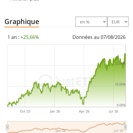
d'EUR
. L'ETF a été
lancé le 7 mai 2025
et est
domicilié
en Irlande
.
Graphique
1 an :
+25,66%
Données au 07/08/2026
20.00%
10.00%
0.00%
Oct '25
Jan '26
Apr '26
Jul '26
Jan '26
Jul '26