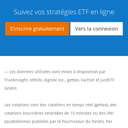
Suivez vos stratégies ETF en ligne
S’inscrire gratuitement
Vers la connexion
— Les données utilisées sont mises à disposition par
Trackinsight
,
etfinfo
,
Xignite Inc.
,
gettex
,
FactSet
et justETF
GmbH.
Les cotations sont des cotations en temps réel (gettex), des
cotations boursières retardées de 15 minutes ou des VNI
(quotidiennes publiées par le fournisseur du fonds). Par