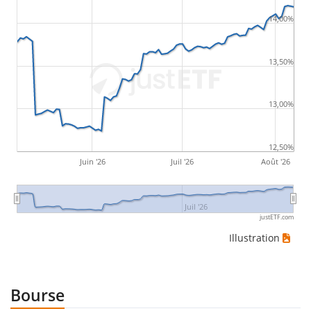
14,00%
13,50%
13,00%
12,50%
Juin '26
Juil '26
Août '26
Juil '26
justETF.com
Illustration
Bourse