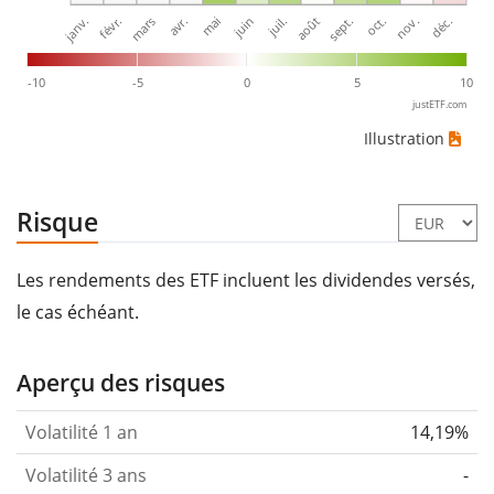
janv.
avr.
juil.
oct.
mars
juin
sept.
déc.
févr.
mai
août
nov.
-10
-5
0
5
10
justETF.com
Illustration
Risque
Les rendements des ETF incluent les dividendes versés,
le cas échéant.
Aperçu des risques
Volatilité 1 an
14,19%
Volatilité 3 ans
-