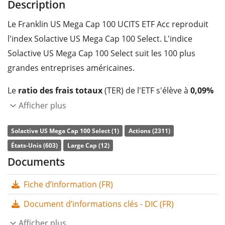
Description
Le Franklin US Mega Cap 100 UCITS ETF Acc reproduit
l'index Solactive US Mega Cap 100 Select. L'indice
Solactive US Mega Cap 100 Select suit les 100 plus
grandes entreprises américaines.
Le
ratio des frais totaux
(TER) de l'ETF s'élève à
0,09%
p.a.
. Le Franklin US Mega Cap 100 UCITS ETF Acc est le
Afficher plus
seul ETF qui suit l'indice Solactive US Mega Cap 100
Solactive US Mega Cap 100 Select (1)
Actions (2311)
Select. L'ETF reproduit la performance de l’indice sous-
États-Unis (603)
Large Cap (12)
jacent en achetant toutes les composantes de l’indice
Documents
(réplication complète). Les dividendes de l'ETF sont
capitalisés
et réinvestis dans l'ETF.
Fiche d’information (FR)
Le Franklin US Mega Cap 100 UCITS ETF Acc est un petit
Document d’informations clés - DIC (FR)
ETF avec des
actifs sous gestion à hauteur de 87 M
Afficher plus