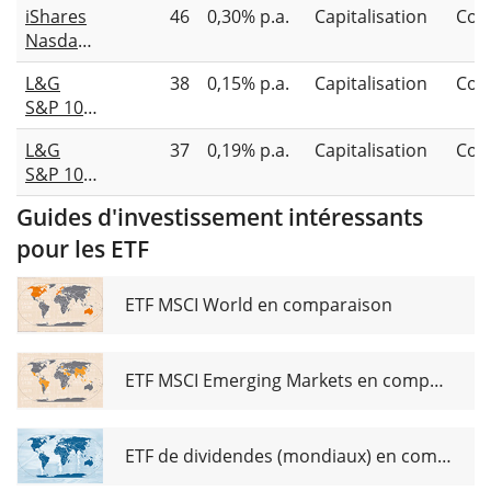
(Acc)
iShares
46
0,30% p.a.
Capitalisation
Com
UCITS
Nasdaq
ETF USD
100 Top
(Dist)
L&G
38
0,15% p.a.
Capitalisation
Com
30 UCITS
S&P 100
ETF USD
UCITS
(Acc)
L&G
37
0,19% p.a.
Capitalisation
Com
ETF USD
S&P 100
Acc
Equal
Guides d'investissement intéressants
Weight
pour les ETF
UCITS
ETF USD
Acc
ETF MSCI World en comparaison
ETF MSCI Emerging Markets en comparaison
ETF de dividendes (mondiaux) en comparaison