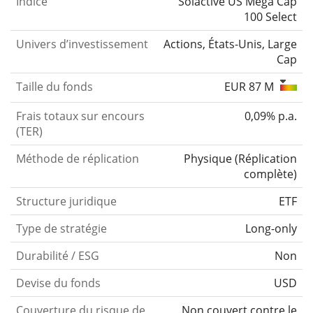
Indice
Solactive US Mega Cap
100 Select
Univers d’investissement
Actions, États-Unis, Large
Cap
Taille du fonds
EUR 87 M
Frais totaux sur encours
0,09% p.a.
(TER)
Méthode de réplication
Physique
(
Réplication
complète
)
Structure juridique
ETF
Type de stratégie
Long-only
Durabilité / ESG
Non
Devise du fonds
USD
Couverture du risque de
Non couvert contre le