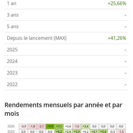
1 an
+25,66%
3 ans
-
5 ans
-
Depuis le lancement (MAX)
+41,26%
2025
-
2024
-
2023
-
2022
-
Rendements mensuels par année et par
mois
2026
-0,9
-1,8
-2,1
+9,9
+7,1
+0,4
-1,6
+3,4
0,0
0,0
0,0
0,0
2025
0,0
0,0
0,0
0,0
+6,2
+2,4
+5,0
+0,2
+4,1
+5,4
-0,3
-1,5