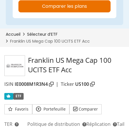
Franklin US Mega Cap 100
UCITS ETF Acc
ISIN
IE0008M1R3N4
|
Ticker
US100
ETF
Favoris
Portefeuille
Comparer
TER
Politique de distribution
Réplication
Taill