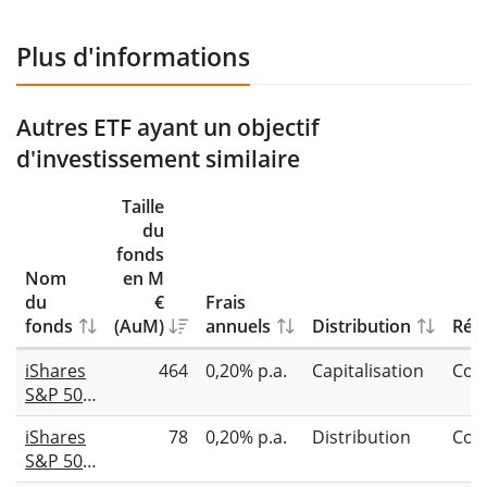
Plus d'informations
Autres ETF ayant un objectif
d'investissement similaire
Taille
du
fonds
Nom
en M
du
€
Frais
fonds
(AuM)
annuels
Distribution
Répl
iShares
464
0,20% p.a.
Capitalisation
Com
S&P 500
Top 20
iShares
78
0,20% p.a.
Distribution
Com
UCITS
S&P 500
ETF USD
Top 20