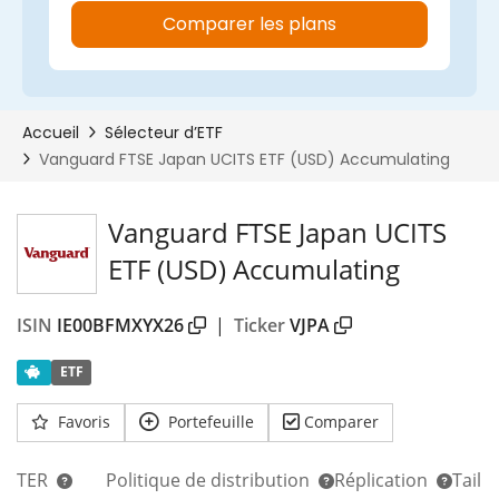
Vanguard FTSE Japan UCITS
ETF (USD) Accumulating
ISIN
IE00BFMXYX26
|
Ticker
VJPA
ETF
Favoris
Portefeuille
Comparer
TER
Politique de distribution
Réplication
Taill