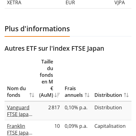
XETRA
EUR
VJPA
Plus d'informations
Autres ETF sur l'index FTSE Japan
Taille
du
fonds
en M
Nom du
€
Frais
fonds
(AuM)
annuels
Distribution
R
Vanguard
2 817
0,10% p.a.
Distribution
FTSE Japan
UCITS ETF
Franklin
10
0,09% p.a.
Capitalisation
(USD)
FTSE Japan
Distributing