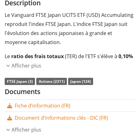
Description
Le Vanguard FTSE Japan UCITS ETF (USD) Accumulating
reproduit l'index FTSE Japan. L'indice FTSE Japan suit
l'évolution des actions japonaises à grande et
moyenne capitalisation.
Le
ratio des frais totaux
(TER) de l'ETF s'élève à
0,10%
p.a.
. L'ETF reproduit la performance de l’indice sous-
Afficher plus
jacent en achetant toutes les composantes de l’indice
FTSE Japan (3)
Actions (2311)
Japon (124)
(réplication complète). Les dividendes de l'ETF sont
Documents
capitalisés
et réinvestis dans l'ETF.
Fiche d’information (FR)
Le Vanguard FTSE Japan UCITS ETF (USD) Accumulating
est un très grand ETF avec des
actifs sous gestion à
Document d’informations clés - DIC (FR)
hauteur de 1 430 M d'EUR
. L'ETF a été
lancé le 24
Afficher plus
septembre 2019
et est
domicilié en Irlande
.