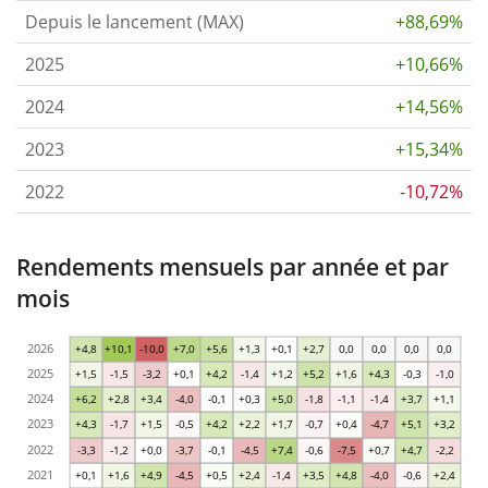
Depuis le lancement (MAX)
+88,69%
2025
+10,66%
2024
+14,56%
2023
+15,34%
2022
-10,72%
Rendements mensuels par année et par
mois
2026
+4,8
+10,1
-10,0
+7,0
+5,6
+1,3
+0,1
+2,7
0,0
0,0
0,0
0,0
2025
+1,5
-1,5
-3,2
+0,1
+4,2
-1,4
+1,2
+5,2
+1,6
+4,3
-0,3
-1,0
2024
+6,2
+2,8
+3,4
-4,0
-0,1
+0,3
+5,0
-1,8
-1,1
-1,4
+3,7
+1,1
2023
+4,3
-1,7
+1,5
-0,5
+4,2
+2,2
+1,7
-0,7
+0,4
-4,7
+5,1
+3,2
2022
-3,3
-1,2
+0,0
-3,7
-0,1
-4,5
+7,4
-0,6
-7,5
+0,7
+4,7
-2,2
2021
+0,1
+1,6
+4,9
-4,5
+0,5
+2,4
-1,4
+3,5
+4,8
-4,0
-0,6
+2,4