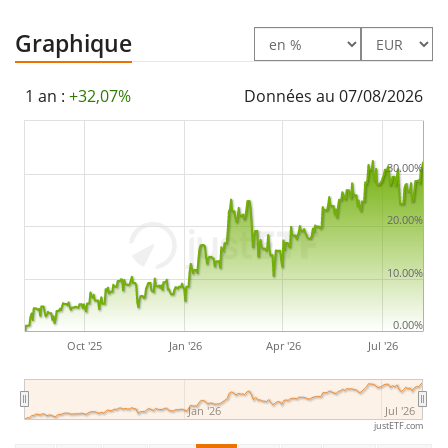
Graphique
1 an :
+32,07%
Données au 07/08/2026
30.00%
20.00%
10.00%
0.00%
Oct '25
Jan '26
Apr '26
Jul '26
Jan '26
Jul '26
justETF.com