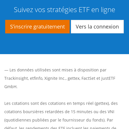
Suivez vos stratégies ETF en ligne
S’inscrire gratuitement
Vers la connexion
— Les données utilisées sont mises à disposition par
Trackinsight
,
etfinfo
,
Xignite Inc.
,
gettex
,
FactSet
et justETF
GmbH.
Les cotations sont des cotations en temps réel (gettex), des
cotations boursières retardées de 15 minutes ou des VNI
(quotidiennes publiées par le fournisseur du fonds). Par
défaut, les rendements des ETF incluent les paiements de