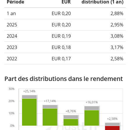
Période
EUR
distribution (1 an)
1 an
EUR 0,20
2,88%
2025
EUR 0,20
2,95%
2024
EUR 0,19
3,08%
2023
EUR 0,18
3,17%
2022
EUR 0,17
2,58%
Part des distributions dans le rendement
30%
+25,14%
+25,14%
20%
+17,14%
+17,14%
+16,01%
+16,01%
+8,76%
+8,76%
10%
+2,58%
+2,58%
0%