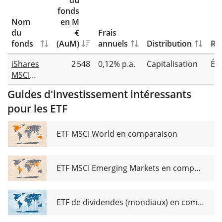
du
fonds
Nom
en M
du
€
Frais
fonds
(AuM)
annuels
Distribution
Rép
iShares
2 548
0,12% p.a.
Capitalisation
Éc
MSCI
Europe
Guides d'investissement intéressants
CTB
pour les ETF
Enhanced
ESG
UCITS ETF
ETF MSCI World en comparaison
EUR (Acc)
ETF MSCI Emerging Markets en comparaison
ETF de dividendes (mondiaux) en comparaison