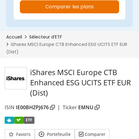
00%
iShares MSCI Europe CTB
Enhanced ESG UCITS ETF EUR
(Dist)
ISIN
IE00BHZPJ676
|
Ticker
EMNU
ETF
Favoris
Portefeuille
Comparer