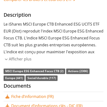
Description
Le iShares MSCI Europe CTB Enhanced ESG UCITS ETF
EUR (Dist) reproduit l'index MSCI Europe ESG Enhanced
Focus CTB. L'indice MSCI Europe ESG Enhanced Focus
CTB suit les plus grandes entreprises européennes.
L'indice est conçu pour maximiser l'exposition aux
facteurs environnementaux, sociaux et de
Afficher plus
gouvernance (ESG) positifs tout en réduisant
MSCI Europe ESG Enhanced Focus CTB (2)
Actions (2306)
l'exposition en équivalent carbone au dioxyde de
Europe (441)
Social/durable (117)
carbone (CO2) et aux autres gaz à effet de serre (GES),
Documents
ainsi qu'en minimisant l'exposition au risque potentiel
d'émissions des réserves de combustibles fossiles.
Fiche d’information (FR)
Le
ratio des frais totaux
(TER) de l'ETF s'élève à
0,12%
Document d’informations clés - DIC (FR)