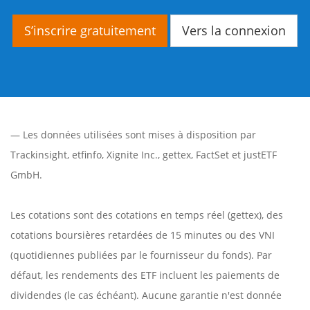
S’inscrire gratuitement
Vers la connexion
— Les données utilisées sont mises à disposition par
Trackinsight
,
etfinfo
,
Xignite Inc.
,
gettex
,
FactSet
et justETF
GmbH.
Les cotations sont des cotations en temps réel (gettex), des
cotations boursières retardées de 15 minutes ou des VNI
(quotidiennes publiées par le fournisseur du fonds). Par
défaut, les rendements des ETF incluent les paiements de
dividendes (le cas échéant). Aucune garantie n'est donnée