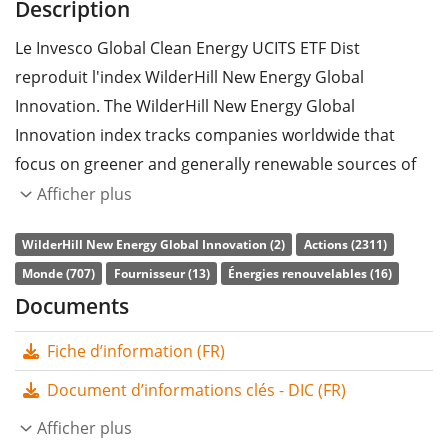
Description
Le Invesco Global Clean Energy UCITS ETF Dist
reproduit l'index WilderHill New Energy Global
Innovation. The WilderHill New Energy Global
Innovation index tracks companies worldwide that
focus on greener and generally renewable sources of
energy and technologies facilitating cleaner energy.
Afficher plus
Le
ratio des frais totaux
(TER) de l'ETF s'élève à
0,60%
WilderHill New Energy Global Innovation (2)
Actions (2311)
p.a.
. Le Invesco Global Clean Energy UCITS ETF Dist est
Monde (707)
Fournisseur (13)
Énergies renouvelables (16)
l'ETF le moins cher qui suit l'indice WilderHill New
Documents
Energy Global Innovation. L'ETF reproduit la
Fiche d’information (FR)
performance de l’indice sous-jacent en achetant toutes
les composantes de l’indice (réplication complète). Les
Document d’informations clés - DIC (FR)
dividendes de l'ETF sont
distribués
aux investisseurs
Afficher plus
(une fois par trimestre).