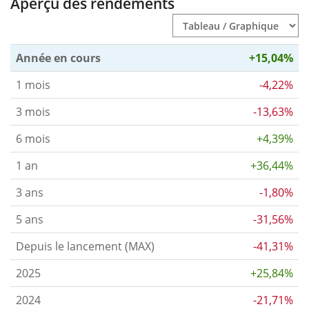
Aperçu des rendements
Année en cours
+15,04%
1 mois
-4,22%
3 mois
-13,63%
6 mois
+4,39%
1 an
+36,44%
3 ans
-1,80%
5 ans
-31,56%
Depuis le lancement (MAX)
-41,31%
2025
+25,84%
2024
-21,71%