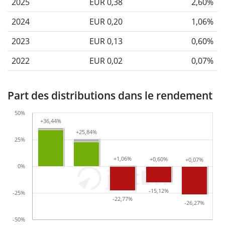
2025
EUR 0,38
2,60%
2024
EUR 0,20
1,06%
2023
EUR 0,13
0,60%
2022
EUR 0,02
0,07%
Part des distributions dans le rendement
50%
+36,44%
+36,44%
+25,84%
+25,84%
25%
+1,06%
+1,06%
+0,60%
+0,60%
+0,07%
+0,07%
0%
-15,12%
-15,12%
-25%
-22,77%
-22,77%
-26,27%
-26,27%
-50%