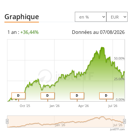
Le Invesco Global Clean Energy UCITS ETF Dist est un
Graphique
très petit ETF avec des
actifs sous gestion à hauteur
de 5 M d'EUR
. L'ETF a été
lancé le 1 mars 2021
et est
1 an :
+36,44%
Données au 07/08/2026
domicilié en Irlande
.
50.00%
25.00%
D
D
D
D
0.00%
Oct '25
Jan '26
Apr '26
Jul '26
Jan '26
Jul '26
justETF.com