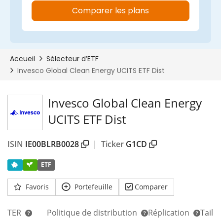
00%
Invesco Global Clean Energy
UCITS ETF Dist
ISIN
IE00BLRB0028
|
Ticker
G1CD
ETF
Favoris
Portefeuille
Comparer
TER
Politique de distribution
Réplication
Taill