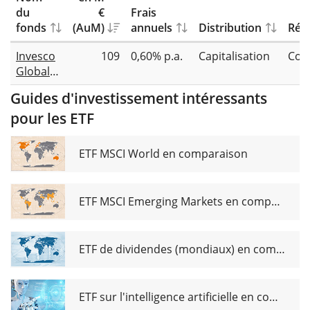
du
€
Frais
fonds
(AuM)
annuels
Distribution
Répl
Invesco
109
0,60% p.a.
Capitalisation
Com
Global
Clean
Guides d'investissement intéressants
Energy
pour les ETF
UCITS
ETF Acc
ETF MSCI World en comparaison
ETF MSCI Emerging Markets en comparaison
ETF de dividendes (mondiaux) en comparaison
ETF sur l'intelligence artificielle en comparaison