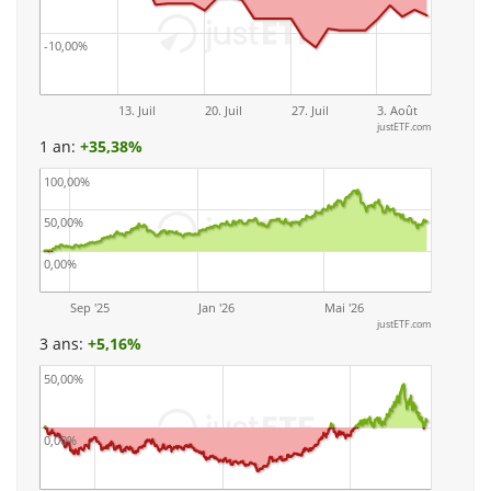
-10,00%
13. Juil
20. Juil
27. Juil
3. Août
justETF.com
1 an:
+
35,38%
100,00%
50,00%
0,00%
Sep '25
Jan '26
Mai '26
justETF.com
3 ans:
+
5,16%
50,00%
0,00%