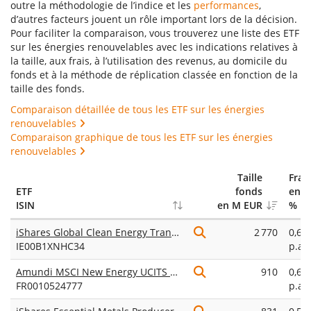
outre la méthodologie de l’indice et les
performances
,
d’autres facteurs jouent un rôle important lors de la décision.
Pour faciliter la comparaison, vous trouverez une liste des ETF
sur les énergies renouvelables avec les indications relatives à
la taille, aux frais, à l’utilisation des revenus, au domicile du
fonds et à la méthode de réplication classée en fonction de la
taille des fonds.
Comparaison détaillée de tous les ETF sur les énergies
renouvelables
Comparaison graphique de tous les ETF sur les énergies
renouvelables
Taille
Frais
ETF
fonds
en
ISIN
en M EUR
%
iShares Global Clean Energy Transition UCITS ETF USD (Dist)
2 770
0,65
IE00B1XNHC34
p.a.
Amundi MSCI New Energy UCITS ETF Dist
910
0,60
FR0010524777
p.a.