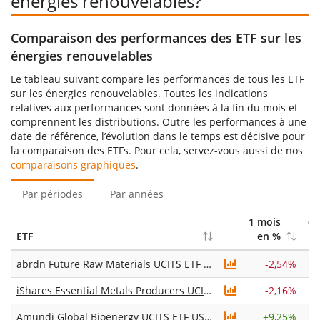
énergies renouvelables?
Comparaison des performances des ETF sur les
énergies renouvelables
Le tableau suivant compare les performances de tous les ETF
sur les énergies renouvelables. Toutes les indications
relatives aux performances sont données à la fin du mois et
comprennent les distributions. Outre les performances à une
date de référence, l’évolution dans le temps est décisive pour
la comparaison des ETFs. Pour cela, servez-vous aussi de nos
comparaisons graphiques
.
Par périodes
Par années
1 mois
6 
ETF
en %
abrdn Future Raw Materials UCITS ETF USD Acc
-2,54%
iShares Essential Metals Producers UCITS ETF USD (Acc)
-2,16%
Amundi Global Bioenergy UCITS ETF USD Acc
+
9,25%