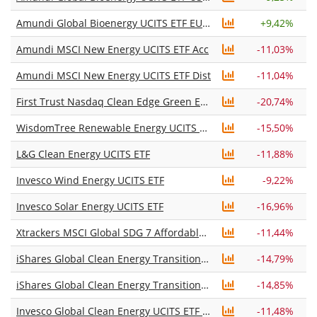
Amundi Global Bioenergy UCITS ETF EUR Acc
+
9,42%
Amundi MSCI New Energy UCITS ETF Acc
-11,03%
Amundi MSCI New Energy UCITS ETF Dist
-11,04%
First Trust Nasdaq Clean Edge Green Energy UCITS ETF Acc
-20,74%
WisdomTree Renewable Energy UCITS ETF USD Unhedged Acc
-15,50%
L&G Clean Energy UCITS ETF
-11,88%
Invesco Wind Energy UCITS ETF
-9,22%
Invesco Solar Energy UCITS ETF
-16,96%
Xtrackers MSCI Global SDG 7 Affordable and Clean Energy UCITS ETF 1C
-11,44%
iShares Global Clean Energy Transition UCITS ETF USD (Acc)
-14,79%
iShares Global Clean Energy Transition UCITS ETF USD (Dist)
-14,85%
Invesco Global Clean Energy UCITS ETF Acc
-11,48%