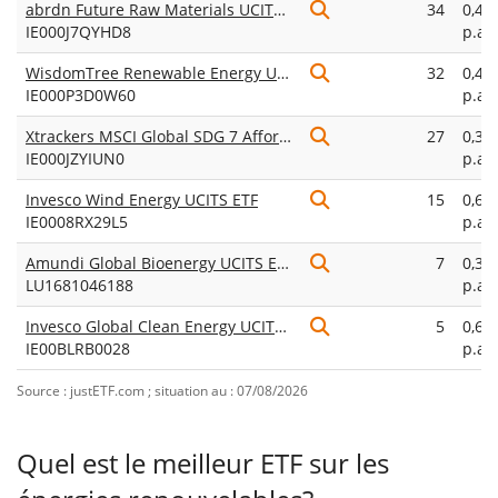
abrdn Future Raw Materials UCITS ETF USD Acc
34
0,45
IE000J7QYHD8
p.a.
WisdomTree Renewable Energy UCITS ETF USD Unhedged Acc
32
0,45
IE000P3D0W60
p.a.
Xtrackers MSCI Global SDG 7 Affordable and Clean Energy UCITS ETF 1C
27
0,35
IE000JZYIUN0
p.a.
Invesco Wind Energy UCITS ETF
15
0,60
IE0008RX29L5
p.a.
Amundi Global Bioenergy UCITS ETF USD Acc
7
0,35
LU1681046188
p.a.
Invesco Global Clean Energy UCITS ETF Dist
5
0,60
IE00BLRB0028
p.a.
Source : justETF.com ; situation au : 07/08/2026
Quel est le meilleur ETF sur les