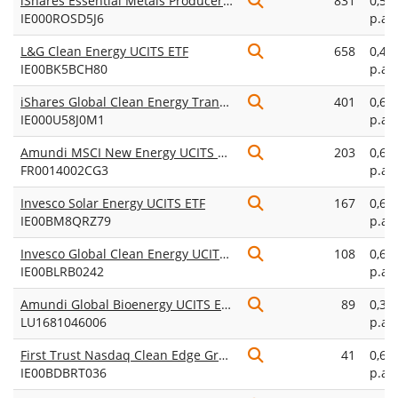
iShares Essential Metals Producers UCITS ETF USD (Acc)
831
0,55
IE000ROSD5J6
p.a.
L&G Clean Energy UCITS ETF
658
0,49
IE00BK5BCH80
p.a.
iShares Global Clean Energy Transition UCITS ETF USD (Acc)
401
0,65
IE000U58J0M1
p.a.
Amundi MSCI New Energy UCITS ETF Acc
203
0,60
FR0014002CG3
p.a.
Invesco Solar Energy UCITS ETF
167
0,69
IE00BM8QRZ79
p.a.
Invesco Global Clean Energy UCITS ETF Acc
108
0,60
IE00BLRB0242
p.a.
Amundi Global Bioenergy UCITS ETF EUR Acc
89
0,35
LU1681046006
p.a.
First Trust Nasdaq Clean Edge Green Energy UCITS ETF Acc
41
0,60
IE00BDBRT036
p.a.