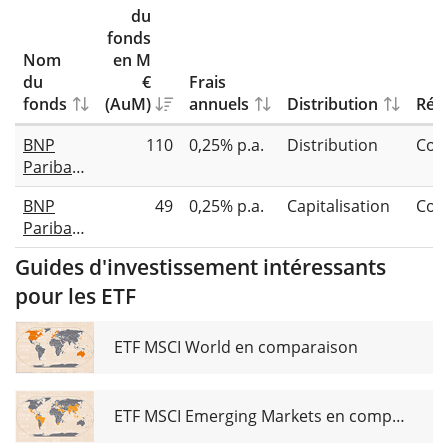
du
fonds
Nom
en M
du
€
Frais
fonds
(AuM)
annuels
Distribution
Répl
BNP
110
0,25% p.a.
Distribution
Com
Paribas
Easy
BNP
49
0,25% p.a.
Capitalisation
Com
MSCI
Paribas
World
Easy
SRI S-
Guides d'investissement intéressants
MSCI
Series
pour les ETF
World
PAB 5%
SRI S-
Capped
Series
UCITS
ETF MSCI World en comparaison
PAB 5%
ETF EUR
Capped
Dist
UCITS
ETF MSCI Emerging Markets en comparaison
ETF USD