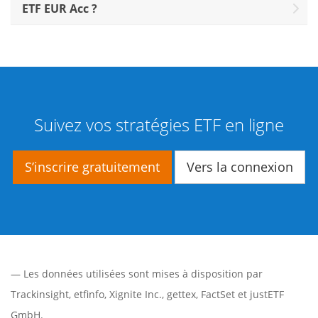
ETF EUR Acc ?
Suivez vos stratégies ETF en ligne
S’inscrire gratuitement
Vers la connexion
— Les données utilisées sont mises à disposition par
Trackinsight
,
etfinfo
,
Xignite Inc.
,
gettex
,
FactSet
et justETF
GmbH.