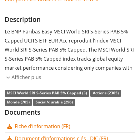
Description
Le BNP Paribas Easy MSCI World SRI S-Series PAB 5%
Capped UCITS ETF EUR Acc reproduit l'index MSCI
World SRI S-Series PAB 5% Capped. The MSCI World SRI
S-Series PAB 5% Capped index tracks global equity
market performance considering only companies with
high Environmental, Social and Governance (ESG)
Afficher plus
ratings relative to their sector peers, to ensure the
MSCI World SRI S-Series PAB 5% Capped (3)
Actions (2305)
inclusion of the best of class companies from an ESG
Monde (705)
Social/durable (296)
perspective. In addition, companies involved in the
Documents
following industries are excluded: Coal mining for
power generation, conventional and alternative oil/gas
Fiche d’information (FR)
extraction, power generation from fossil fuel and
Document d’informations clés - DIC (FR)