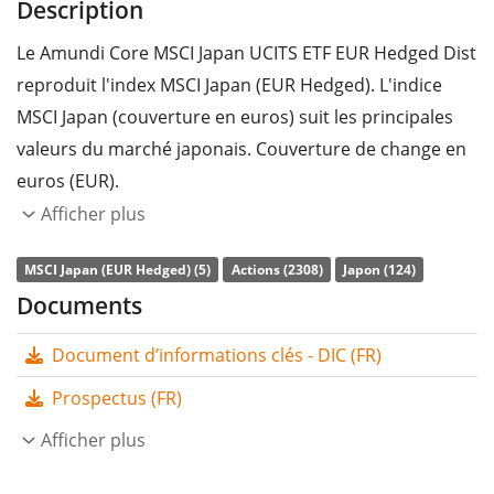
Description
Le Amundi Core MSCI Japan UCITS ETF EUR Hedged Dist
reproduit l'index MSCI Japan (EUR Hedged). L'indice
MSCI Japan (couverture en euros) suit les principales
valeurs du marché japonais. Couverture de change en
euros (EUR).
Afficher plus
Le
ratio des frais totaux
(TER) de l'ETF s'élève à
0,20%
p.a.
. L'ETF reproduit la performance de l’indice sous-
MSCI Japan (EUR Hedged) (5)
Actions (2308)
Japon (124)
jacent en achetant toutes les composantes de l’indice
Documents
(réplication complète). Les dividendes de l'ETF sont
Document d’informations clés - DIC (FR)
distribués
aux investisseurs (une fois par an).
Prospectus (FR)
Le Amundi Core MSCI Japan UCITS ETF EUR Hedged Dist
a des
Afficher plus
actifs sous gestion à hauteur de 208 M d'EUR
.
L'ETF a été
lancé le 17 septembre 2020
et est
domicilié