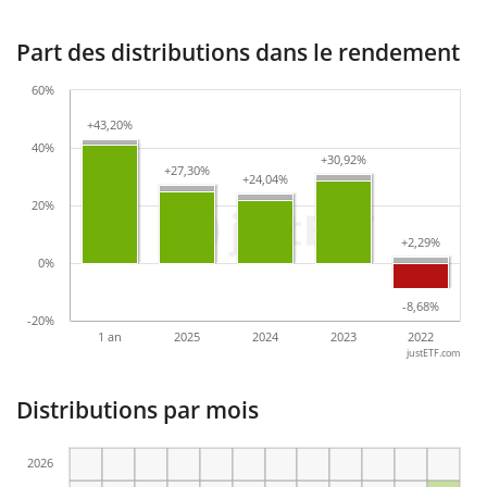
Part des distributions dans le rendement
60%
+43,20%
+43,20%
40%
+30,92%
+30,92%
+27,30%
+27,30%
+24,04%
+24,04%
20%
+2,29%
+2,29%
0%
-8,68%
-8,68%
-20%
1 an
2025
2024
2023
2022
justETF.com
Distributions par mois
2026