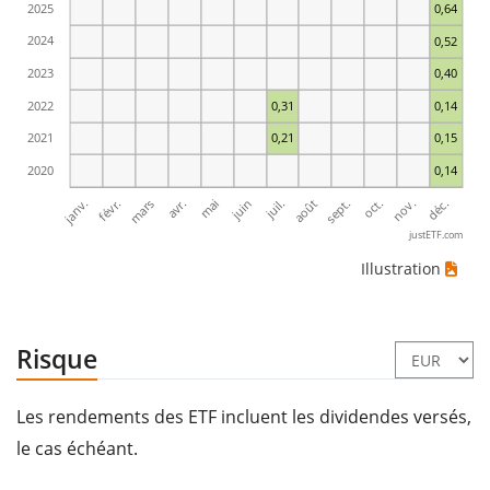
2025
0,64
2024
0,52
2023
0,40
2022
0,31
0,14
2021
0,21
0,15
2020
0,14
janv.
avr.
juil.
oct.
mars
juin
sept.
déc.
févr.
mai
août
nov.
justETF.com
Illustration
Risque
Les rendements des ETF incluent les dividendes versés,
le cas échéant.