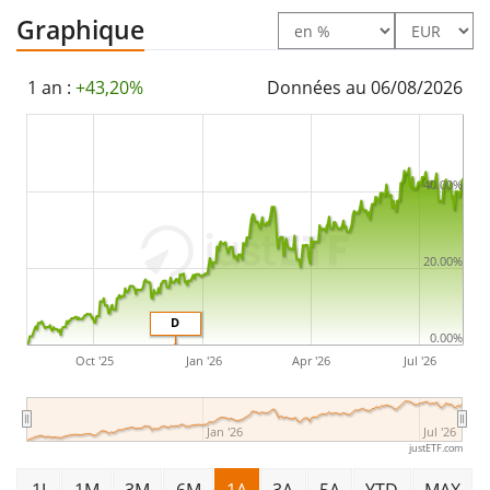
au Luxembourg
.
Graphique
1 an :
+43,20%
Données au 06/08/2026
40.00%
20.00%
D
0.00%
Oct '25
Jan '26
Apr '26
Jul '26
Jan '26
Jul '26
justETF.com
1J
1M
3M
6M
1A
3A
5A
YTD
MAX