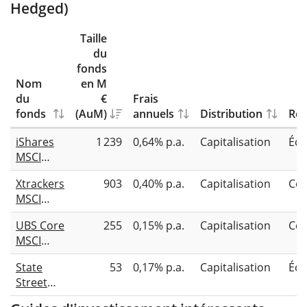
Hedged)
Taille
du
fonds
Nom
en M
du
€
Frais
fonds
(AuM)
annuels
Distribution
Rép
iShares
1 239
0,64% p.a.
Capitalisation
Éch
MSCI
Japan
Xtrackers
903
0,40% p.a.
Capitalisation
Co
EUR
MSCI
Hedged
Japan
UCITS
UBS Core
255
0,15% p.a.
Capitalisation
Co
UCITS
ETF (Acc)
MSCI
ETF 4C -
Japan
EUR
State
53
0,17% p.a.
Capitalisation
Éch
UCITS
Hedged
Street
ETF hEUR
SPDR
acc