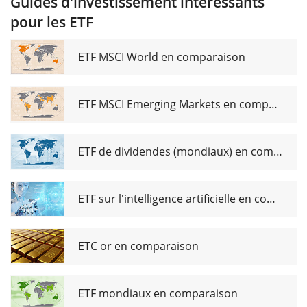
Guides d'investissement intéressants
MSCI
pour les ETF
Japan
UCITS
ETF EUR
ETF MSCI World en comparaison
Hedged
ETF MSCI Emerging Markets en comparaison
ETF de dividendes (mondiaux) en comparaison
ETF sur l'intelligence artificielle en comparaison
ETC or en comparaison
ETF mondiaux en comparaison