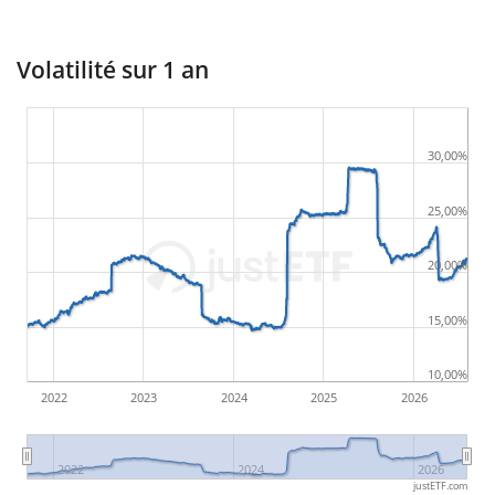
Volatilité sur 1 an
30,00%
25,00%
20,00%
15,00%
10,00%
2022
2023
2024
2025
2026
2022
2024
2026
justETF.com