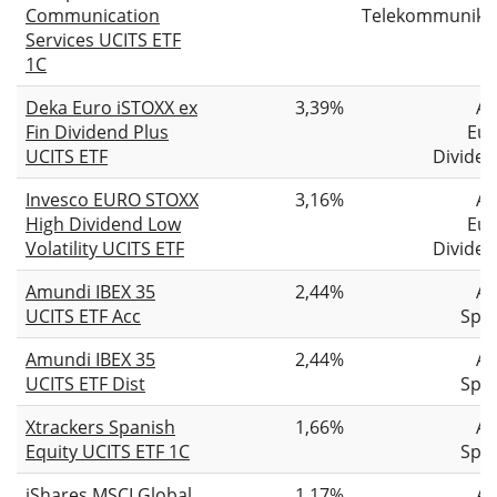
Communication
Telekommunika
Services UCITS ETF
1C
Deka Euro iSTOXX ex
3,39%
Ak
Fin Dividend Plus
Eu
UCITS ETF
Divide
Invesco EURO STOXX
3,16%
Ak
High Dividend Low
Eu
Volatility UCITS ETF
Divide
Amundi IBEX 35
2,44%
Ak
UCITS ETF Acc
Spa
Amundi IBEX 35
2,44%
Ak
UCITS ETF Dist
Spa
Xtrackers Spanish
1,66%
Ak
Equity UCITS ETF 1C
Spa
iShares MSCI Global
1,17%
Ak