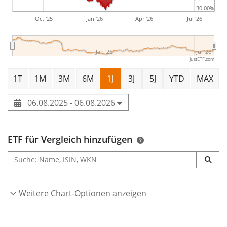
-30.00%
Oct '25
Jan '26
Apr '26
Jul '26
Jan '26
Jul '26
justETF.com
1T
1M
3M
6M
1J
3J
5J
YTD
MAX
06.08.2025 - 06.08.2026
ETF für Vergleich hinzufügen
Weitere Chart-Optionen anzeigen