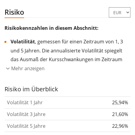
Risiko
Risikokennzahlen in diesem Abschnitt:
Volatilität
, gemessen für einen Zeitraum von 1, 3
und 5 Jahren. Die annualisierte Volatilität spiegelt
das Ausmaß der Kursschwankungen im Zeitraum
eines Jahres wider.
Je höher die Volatilität, desto
Mehr anzeigen
stärker hat sich der Kurs des Wertpapiers (der
Aktie, des ETF, usw.) in der Vergangenheit
Risiko im Überblick
verändert.
Wertpapiere mit höherer Volatilität
Volatilität 1 Jahr
25,94%
gelten im Allgemeinen als risikoreicher. Wir
berechnen die Volatilität auf Basis der Daten der
Volatilität 3 Jahre
21,60%
letzten 1, 3 und 5 Jahre, damit du sehen kannst, ob
Volatilität 5 Jahre
22,96%
die Kursschwankungen im Laufe der Zeit stärker