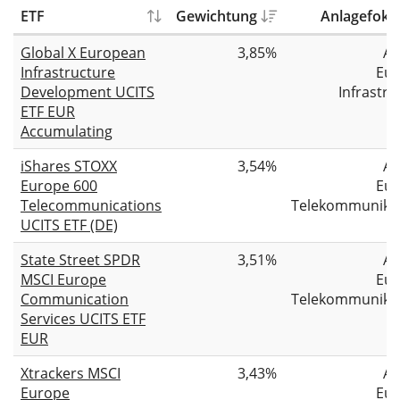
ETF
Gewichtung
Anlagefoku
Global X European
3,85%
Ak
Infrastructure
Eu
Development UCITS
Infrastru
ETF EUR
Accumulating
iShares STOXX
3,54%
Ak
Europe 600
Eu
Telecommunications
Telekommunika
UCITS ETF (DE)
State Street SPDR
3,51%
Ak
MSCI Europe
Eu
Communication
Telekommunika
Services UCITS ETF
EUR
Xtrackers MSCI
3,43%
Ak
Europe
Eu