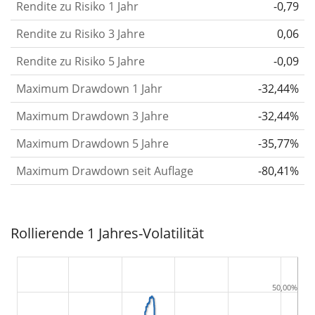
Rendite zu Risiko 1 Jahr
-0,79
oder schwächer wurden. Weitere Informationen
findest du in unserem Artikel:
Volatilität als
Rendite zu Risiko 3 Jahre
0,06
Risikomaß
.
Rendite zu Risiko 5 Jahre
-0,09
Rendite pro Risiko
für Zeiträume von 1, 3 und 5
Maximum Drawdown 1 Jahr
-32,44%
Jahren. Diese Kennzahl ist definiert als die
annualisierte (d. h. auf einen Einjahreszeitraum
Maximum Drawdown 3 Jahre
-32,44%
umgerechnete) historische Rendite geteilt durch die
Maximum Drawdown 5 Jahre
-35,77%
historische annualisierte Volatilität.
Rendite pro
Maximum Drawdown seit Auflage
-80,41%
Risiko setzt die historische Rendite eines
Wertpapiers ins Verhältnis zu seinem
historischen Risiko
und gibt dir einen Hinweis auf
Rollierende 1 Jahres-Volatilität
das Ausmaß der Kursschwankungen, die man in
Kauf nehmen musste, um von der Rendite des
Wertpapiers zu profitieren. Wir berechnen diese
50,00%
Kennzahl für Zeiträume von 1, 3 und 5 Jahren, um