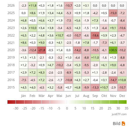
2026
-2,3
+11,8
+0,3
+1,8
+1,6
-10,7
+2,0
+3,1
0,0
0,0
0,0
0,0
2025
0,0
+8,6
+1,9
+3,4
+4,4
-5,3
+0,9
+1,8
-4,2
+0,5
-15,0
-7,2
2024
+6,8
+0,5
+6,6
+3,7
+1,9
-7,5
+5,6
-1,9
+7,3
-1,6
-0,7
-8,4
2023
+2,6
+10,0
+3,4
+3,8
-3,4
-6,5
+4,3
-1,5
+1,3
-6,4
+9,1
-10,6
2022
+6,5
+2,2
+4,8
+3,6
+10,7
-4,0
-10,7
-4,6
-18,6
+3,9
+2,3
-4,7
2021
+8,6
+0,3
+9,0
-0,3
+4,1
-2,5
-1,8
+7,8
-1,7
-7,3
+6,1
-3,7
2020
-3,6
-12,4
-21,8
-0,5
+1,4
0,0
-14,2
-8,8
-10,5
-6,1
+30,5
-10,2
2019
+1,5
+1,5
-2,1
-0,3
-3,2
+1,0
-4,4
-8,8
+11,0
-1,6
+1,3
-8,8
2018
+1,2
-3,2
+0,9
+4,7
-10,2
-3,4
+5,3
-9,5
-2,0
+6,1
+9,0
-6,8
2017
+2,9
+7,2
+8,3
-2,6
-2,5
-8,9
+5,5
-5,3
+1,1
-2,8
-2,4
-6,1
2016
-7,5
-4,5
+7,2
-2,6
-1,7
-10,8
+4,3
+2,7
-0,4
+3,1
-14,7
+10,8
2015
+4,5
+4,0
-4,5
+3,2
-5,8
+0,7
+6,8
-9,9
-13,3
+10,7
-2,9
-10,7
Jän
Feb
Mär
Apr
Mai
Jun
Jul
Aug
Sep
Okt
Nov
Dez
-30
-25
-20
-15
-10
-5
0
5
10
15
20
25
30
35
justETF.com
Bild