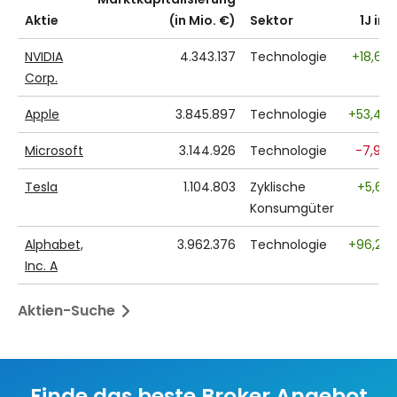
Aktie
(in Mio. €)
Sektor
1J in 
NVIDIA
4.343.137
Technologie
+18,60
Corp.
Apple
3.845.897
Technologie
+53,47
Microsoft
3.144.926
Technologie
-7,94
Tesla
1.104.803
Zyklische
+5,63
Konsumgüter
Alphabet,
3.962.376
Technologie
+96,20
Inc. A
Aktien-Suche
Finde das beste Broker Angebot