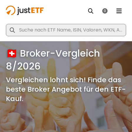
🇨🇭 Broker-Vergleich
🇨🇭 ETF-Sparplan-
ETF-Portfolios leicht
Die besten ETFs 2026
8/2026
Vergleich 8/2026
gemacht
Entdecke die aktuellen Top-
Performer unter den ETFs
Vergleichen lohnt sich! Finde das
Alle Gebühren und Angebote im
Plane & simuliere deine ETF-
beste Broker Angebot für den ETF-
Test - welcher Anbieter passt zu
Strategie
Kauf.
dir?