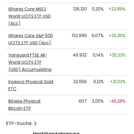
iShares Core MSCI
126.120
0,20%
+
23,89%
World UCITS ETF USD
(Acc)
iShares Core S&P 500
132.999
0,07%
+
23,30%
UCITS ETF USD (Acc)
Vanguard FTSE All-
46.932
0,14%
+
25,33%
World UCITS ETF
(USD) Accumulating
Invesco Physical Gold
22.656
0,12%
+
21,03%
ETC
Bitwise Physical
607
2,00%
-45,28%
Bitcoin ETP
ETF-Suche
Marktkapitalisierung