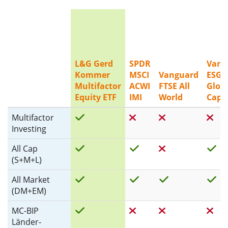
L&G Gerd
SPDR
Vang
Kommer
MSCI
Vanguard
ESG
Multifactor
ACWI
FTSE All
Globa
Equity ETF
IMI
World
Cap
Multifactor
Investing
All Cap
(S+M+L)
All Market
(DM+EM)
MC-BIP
Länder-