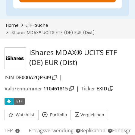
iShares MDAX® UCITS ETF
(DE) EUR (Dist)
ISIN
DE000A2QP349
|
Valorennummer
110461815
|
Ticker
EXID
ETF
Watchlist
Portfolio
Vergleichen
TER
Ertragsverwendung
Replikation
Fondsgrö