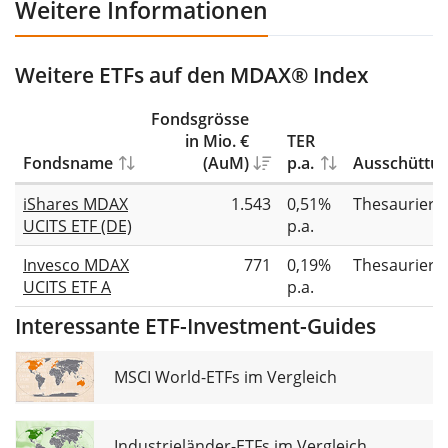
Weitere Informationen
Weitere ETFs auf den MDAX® Index
Fondsgrösse
in Mio. €
TER
Fondsname
(AuM)
p.a.
Ausschüttu
iShares MDAX
1.543
0,51%
Thesauriere
UCITS ETF (DE)
p.a.
Invesco MDAX
771
0,19%
Thesauriere
UCITS ETF A
p.a.
Interessante ETF-Investment-Guides
MSCI World-ETFs im Vergleich
Industrieländer-ETFs im Vergleich