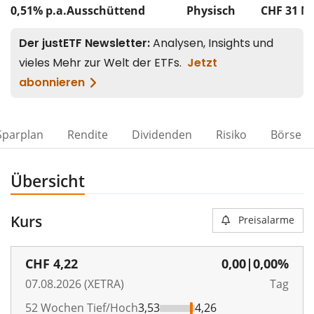
0,51% p.a.
Ausschüttend
Physisch
CHF 31
M
Sparplan
Rendite
Dividenden
Risiko
Börse
Übersicht
Kurs
Preisalarme
CHF
4,22
0,00
|
0,00%
07.08.2026 (XETRA)
Tag
52 Wochen Tief/Hoch
3,53
4,26