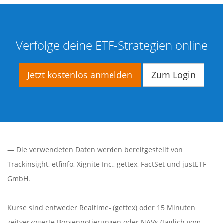
Verfolge deine ETF-Strategien online
Jetzt kostenlos anmelden
Zum Login
— Die verwendeten Daten werden bereitgestellt von
Trackinsight
,
etfinfo
,
Xignite Inc.
,
gettex
,
FactSet
und justETF
GmbH.
Kurse sind entweder Realtime- (gettex) oder 15 Minuten
zeitverzögerte Börsennotierungen oder NAVs (täglich vom