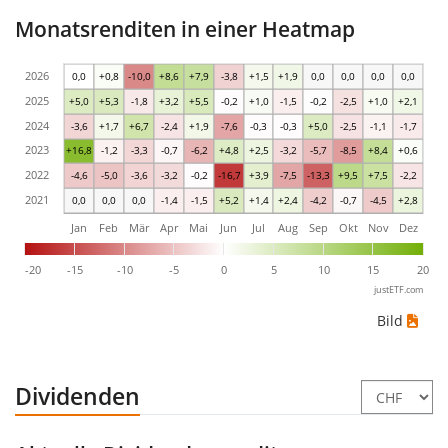
Monatsrenditen in einer Heatmap
2026
0,0
+0,8
-10,0
+8,6
+7,9
-3,8
+1,5
+1,9
0,0
0,0
0,0
0,0
2025
+5,0
+5,3
-1,8
+3,2
+5,5
-0,2
+1,0
-1,5
-0,2
-2,5
+1,0
+2,1
2024
-3,6
+1,7
+6,7
-2,4
+1,9
-7,6
-0,3
-0,3
+5,0
-2,5
-1,1
-1,7
2023
+16,8
-1,2
-3,3
-0,7
-6,2
+4,8
+2,5
-3,2
-5,7
-8,5
+8,4
+0,6
2022
-4,6
-5,0
-3,6
-3,2
-0,2
-16,7
+3,9
-7,5
-13,3
+9,5
+7,5
-2,2
2021
0,0
0,0
0,0
-1,4
-1,5
+5,2
+1,4
+2,4
-4,2
-0,7
-4,5
+2,8
Jan
Feb
Mär
Apr
Mai
Jun
Jul
Aug
Sep
Okt
Nov
Dez
-20
-15
-10
-5
0
5
10
15
20
justETF.com
Bild
Dividenden