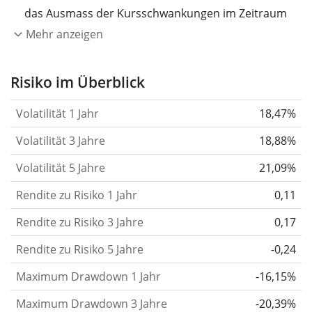
das Ausmass der Kursschwankungen im Zeitraum
eines Jahres wider.
Je höher die Volatilität, desto
Mehr anzeigen
stärker hat sich der Kurs des Wertpapiers (der
Aktie, des ETF, usw.) in der Vergangenheit
Risiko im Überblick
verändert.
Wertpapiere mit höherer Volatilität
Volatilität 1 Jahr
18,47%
gelten im Allgemeinen als risikoreicher. Wir
berechnen die Volatilität auf Basis der Daten der
Volatilität 3 Jahre
18,88%
letzten 1, 3 und 5 Jahre, damit du sehen kannst, ob
Volatilität 5 Jahre
21,09%
die Kursschwankungen im Laufe der Zeit stärker
Rendite zu Risiko 1 Jahr
oder schwächer wurden. Weitere Informationen
0,11
findest du in unserem Artikel:
Volatilität als
Rendite zu Risiko 3 Jahre
0,17
Risikomass
.
Rendite zu Risiko 5 Jahre
-0,24
Rendite pro Risiko
für Zeiträume von 1, 3 und 5
Maximum Drawdown 1 Jahr
-16,15%
Jahren. Diese Kennzahl ist definiert als die
annualisierte (d. h. auf einen Einjahreszeitraum
Maximum Drawdown 3 Jahre
-20,39%