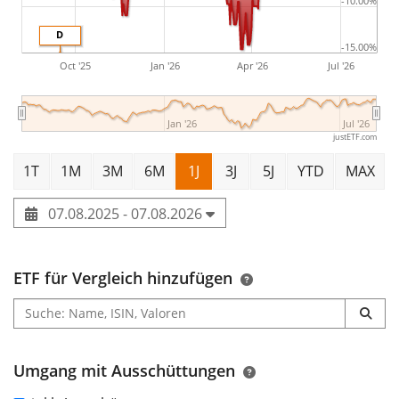
-10.00%
D
-15.00%
Oct '25
Jan '26
Apr '26
Jul '26
Jan '26
Jul '26
justETF.com
1T
1M
3M
6M
1J
3J
5J
YTD
MAX
07.08.2025 - 07.08.2026
ETF für Vergleich hinzufügen
Umgang mit Ausschüttungen