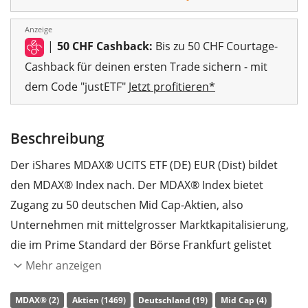
Anzeige
|
50 CHF Cashback:
Bis zu 50 CHF Courtage-
Cashback für deinen ersten Trade sichern - mit
dem Code "justETF"
Jetzt profitieren*
Beschreibung
Der iShares MDAX® UCITS ETF (DE) EUR (Dist) bildet
den MDAX® Index nach. Der MDAX® Index bietet
Zugang zu 50 deutschen Mid Cap-Aktien, also
Unternehmen mit mittelgrosser Marktkapitalisierung,
die im Prime Standard der Börse Frankfurt gelistet
sind.
Mehr anzeigen
Die
TER
(Gesamtkostenquote) des ETF liegt bei
0,51%
MDAX® (2)
Aktien (1469)
Deutschland (19)
Mid Cap (4)