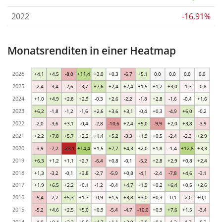
2022
-16,91%
Monatsrenditen in einer Heatmap
2026
+4,1
+4,5
-8,0
+11,4
+3,0
+0,3
-6,7
+5,1
0,0
0,0
0,0
0,0
2025
-2,4
-3,4
-2,6
-3,7
+7,6
+2,4
+2,4
+1,5
+1,2
+3,0
-1,3
-0,8
2024
+1,0
+4,9
+2,8
+2,9
-0,3
+2,6
-2,2
-1,8
+2,8
-1,6
-0,4
+1,6
2023
+6,2
-1,8
-1,2
-1,6
+2,6
+3,6
+3,1
-0,4
+0,3
-4,9
+6,0
-0,2
2022
-2,0
-3,6
+3,1
-0,4
-2,8
-10,6
+2,4
+5,0
-9,9
+2,0
+3,8
-3,9
2021
+2,2
+7,8
+5,7
+2,2
+1,4
+5,2
-3,3
+1,9
+0,5
-2,4
-2,3
+2,9
2020
-3,9
-7,2
-23,1
+14,4
+1,5
+7,7
+4,3
+2,0
+1,8
-1,4
+12,8
+3,3
2019
+6,3
+1,2
+1,1
+2,7
-6,4
+0,8
-0,1
-5,2
+2,8
+2,9
+0,8
+2,4
2018
+1,3
-3,2
-0,1
+3,8
-2,7
-5,9
+0,8
-4,1
-2,4
-7,8
+4,6
-3,1
2017
+1,9
+6,5
+2,2
+0,1
-1,2
-0,4
+4,7
+1,9
+0,2
+6,4
+0,5
+2,6
2016
-5,4
-2,2
+5,3
+1,7
-0,9
+1,5
+3,8
+3,0
+0,3
-0,1
-2,0
+0,1
2015
-5,2
+4,6
+2,5
+5,0
+0,9
-5,4
-4,7
-10,0
+0,9
+7,6
+1,5
-3,4
2014
-1,0
+0,4
+2,3
+0,0
+4,7
+1,1
+2,9
+3,0
+0,1
-1,2
-1,7
-0,2