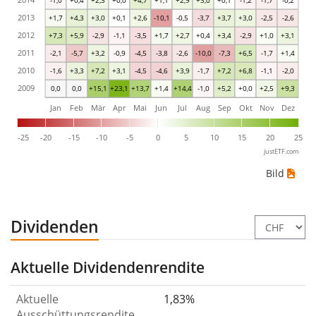
2013
+1,7
+4,3
+3,0
+0,1
+2,6
-10,1
-0,5
-3,7
+3,7
+3,0
-2,5
-2,6
2012
+7,3
+5,9
-2,9
-1,1
-3,5
+1,7
+2,7
+0,4
+3,4
-2,9
+1,0
+3,1
2011
-2,1
-5,7
+3,2
-0,9
-4,5
-3,8
-2,6
-10,0
-7,3
+6,5
-1,7
+1,4
2010
-1,6
+3,3
+7,2
+3,1
-4,5
-4,6
+3,9
-1,7
+7,2
+6,8
-1,1
-2,0
2009
0,0
0,0
+15,1
+23,1
+13,7
+1,4
+14,4
-1,0
+5,2
+0,0
+2,5
+9,3
Jan
Feb
Mär
Apr
Mai
Jun
Jul
Aug
Sep
Okt
Nov
Dez
-25
-20
-15
-10
-5
0
5
10
15
20
25
justETF.com
Bild
Dividenden
Aktuelle Dividendenrendite
Aktuelle
1,83%
Ausschüttungsrendite