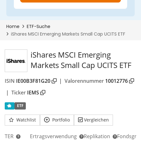
iShares MSCI Emerging
Markets Small Cap UCITS ETF
ISIN
IE00B3F81G20
|
Valorennummer
10012776
00%
|
Ticker
IEMS
ETF
Watchlist
Portfolio
Vergleichen
TER
Ertragsverwendung
Replikation
Fondsgrö