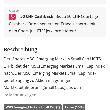
Anzeige
|
50 CHF Cashback:
Bis zu 50 CHF Courtage-
Cashback für deinen ersten Trade sichern - mit
dem Code "justETF"
Jetzt profitieren*
Beschreibung
Der iShares MSCI Emerging Markets Small Cap UCITS
ETF bildet den MSCI Emerging Markets Small Cap Index
nach. Der MSCI Emerging Markets Small Cap Index
bietet Zugang zu Aktien mit geringer
Marktkapitalisierung (Small Caps) aus den
Schwellenländern weltweit.
Mehr anzeigen
Die
TER
(Gesamtkostenquote) des ETF liegt bei
0,74%
MSCI Emerging Markets Small Cap (1)
Aktien (1469)