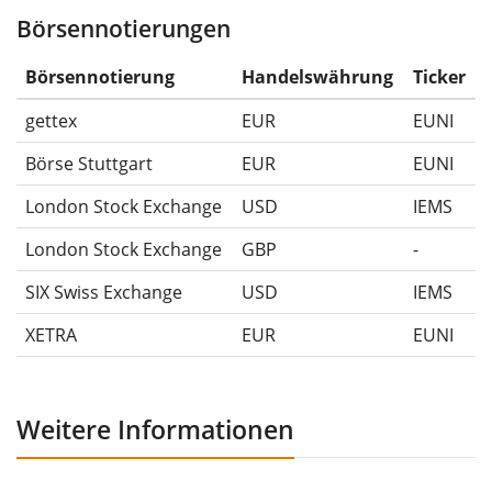
Börsennotierungen
Die Wertentwicklungsangaben für ETFs beinhalten
Ausschüttungen (falls vorhanden).
Börsennotierung
Handelswährung
Ticker
gettex
EUR
EUNI
Börse Stuttgart
EUR
EUNI
London Stock Exchange
USD
IEMS
London Stock Exchange
GBP
-
SIX Swiss Exchange
USD
IEMS
XETRA
EUR
EUNI
Weitere Informationen