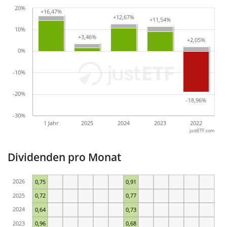
20%
+16,47%
+16,47%
+12,67%
+12,67%
+11,54%
+11,54%
10%
+3,46%
+3,46%
+2,05%
+2,05%
0%
-10%
-20%
-18,96%
-18,96%
-30%
1 Jahr
2025
2024
2023
2022
justETF.com
Dividenden pro Monat
2026
0,75
0,91
2025
0,72
0,77
2024
0,64
0,73
2023
0,96
0,68