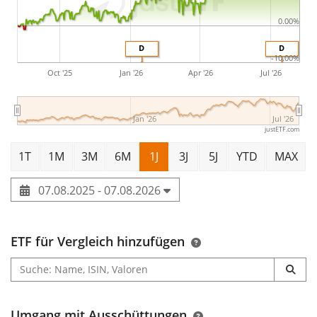
0.00%
D
D
-10.00%
Oct '25
Jan '26
Apr '26
Jul '26
Jan '26
Jul '26
justETF.com
1T
1M
3M
6M
1J
3J
5J
YTD
MAX
07.08.2025 - 07.08.2026
ETF für Vergleich hinzufügen
Umgang mit Ausschüttungen