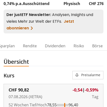
0,74% p.a.
Ausschüttend
Physisch
CHF 276
M
Sparplan
Rendite
Dividenden
Risiko
Börse
Übersicht
Kurs
Preisalarme
CHF
90,82
-0,54
|
-0,59%
07.08.2026 (XETRA)
Tag
52 Wochen Tief/Hoch
78,55
96,40