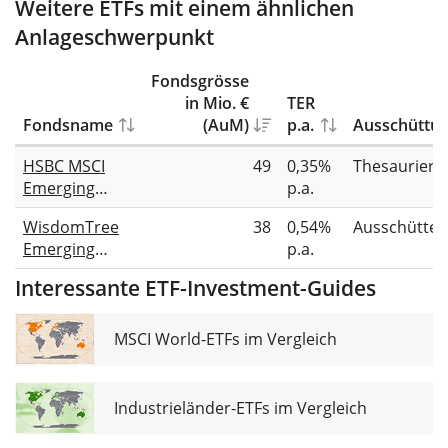
Weitere ETFs mit einem ähnlichen
Anlageschwerpunkt
Fondsgrösse
in Mio. €
TER
Fondsname
(AuM)
p.a.
Ausschüttu
HSBC MSCI
49
0,35%
Thesauriere
Emerging
p.a.
Markets Small
WisdomTree
38
0,54%
Ausschütte
Cap Screened
Emerging
p.a.
UCITS ETF USD
Markets
(Acc)
Interessante ETF-Investment-Guides
SmallCap
Dividend
UCITS ETF
MSCI World-ETFs im Vergleich
Industrieländer-ETFs im Vergleich