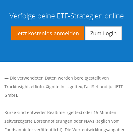
Verfolge deine ETF-Strategien online
Jetzt kostenlos anmelden
Zum Login
— Die verwendeten Daten werden bereitgestellt von
Trackinsight
,
etfinfo
,
Xignite Inc.
,
gettex
,
FactSet
und justETF
GmbH.
Kurse sind entweder Realtime- (gettex) oder 15 Minuten
zeitverzögerte Börsennotierungen oder NAVs (täglich vom
Fondsanbieter veröffentlicht). Die Wertentwicklungsangaben