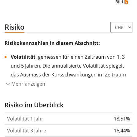
Bild
Risiko
Risikokennzahlen in diesem Abschnitt:
Volatilität
, gemessen für einen Zeitraum von 1, 3
und 5 Jahren. Die annualisierte Volatilität spiegelt
das Ausmass der Kursschwankungen im Zeitraum
eines Jahres wider.
Je höher die Volatilität, desto
Mehr anzeigen
stärker hat sich der Kurs des Wertpapiers (der
Aktie, des ETF, usw.) in der Vergangenheit
Risiko im Überblick
verändert.
Wertpapiere mit höherer Volatilität
Volatilität 1 Jahr
18,51%
gelten im Allgemeinen als risikoreicher. Wir
berechnen die Volatilität auf Basis der Daten der
Volatilität 3 Jahre
16,44%
letzten 1, 3 und 5 Jahre, damit du sehen kannst, ob