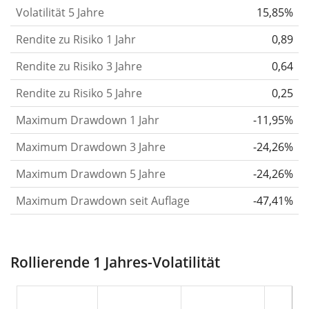
Volatilität 5 Jahre
15,85%
die Kursschwankungen im Laufe der Zeit stärker
Rendite zu Risiko 1 Jahr
oder schwächer wurden. Weitere Informationen
0,89
findest du in unserem Artikel:
Volatilität als
Rendite zu Risiko 3 Jahre
0,64
Risikomass
.
Rendite zu Risiko 5 Jahre
0,25
Rendite pro Risiko
für Zeiträume von 1, 3 und 5
Maximum Drawdown 1 Jahr
-11,95%
Jahren. Diese Kennzahl ist definiert als die
annualisierte (d. h. auf einen Einjahreszeitraum
Maximum Drawdown 3 Jahre
-24,26%
umgerechnete) historische Rendite geteilt durch die
Maximum Drawdown 5 Jahre
-24,26%
historische annualisierte Volatilität.
Rendite pro
Maximum Drawdown seit Auflage
-47,41%
Risiko setzt die historische Rendite eines
Wertpapiers ins Verhältnis zu seinem
historischen Risiko
und gibt dir einen Hinweis auf
Rollierende 1 Jahres-Volatilität
das Ausmass der Kursschwankungen, die man in
Kauf nehmen musste, um von der Rendite des
Wertpapiers zu profitieren. Wir berechnen diese