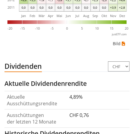
2011
0,0
0,0
0,0
0,0
0,0
0,0
0,0
0,0
0,0
0,0
+3,9
+2,8
Jan
Feb
Mär
Apr
Mai
Jun
Jul
Aug
Sep
Okt
Nov
Dez
-20
-15
-10
-5
0
5
10
15
20
justETF.com
Bild
Dividenden
Aktuelle Dividendenrendite
Aktuelle
4,89%
Ausschüttungsrendite
Ausschüttungen
CHF 0,76
der letzten 12 Monate
Historische Dividendenrenditen