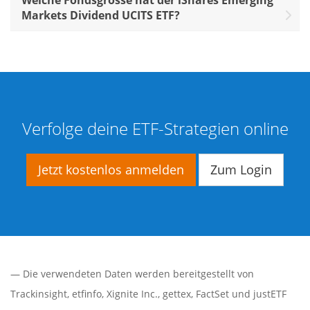
Markets Dividend UCITS ETF?
Verfolge deine ETF-Strategien online
Jetzt kostenlos anmelden
Zum Login
— Die verwendeten Daten werden bereitgestellt von
Trackinsight
,
etfinfo
,
Xignite Inc.
,
gettex
,
FactSet
und justETF