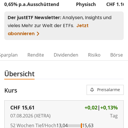
0,65% p.a.
Ausschüttend
Physisch
CHF 1.16
Sparplan
Rendite
Dividenden
Risiko
Börse
Übersicht
Kurs
Preisalarme
CHF
15,61
+0,02
|
+0,13%
07.08.2026 (XETRA)
Tag
52 Wochen Tief/Hoch
13,04
15,63