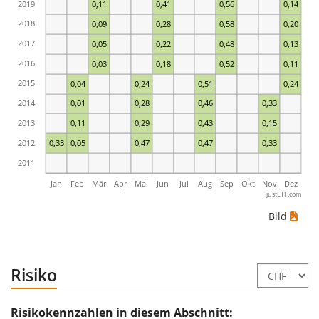
2019
0,11
0,41
0,56
0,14
2018
0,09
0,28
0,58
0,20
2017
0,05
0,22
0,48
0,13
2016
0,03
0,18
0,52
0,11
2015
0,04
0,24
0,51
0,24
2014
0,01
0,28
0,46
0,33
2013
0,11
0,29
0,43
0,15
2012
0,33
0,05
0,47
0,47
0,33
2011
Jan
Feb
Mär
Apr
Mai
Jun
Jul
Aug
Sep
Okt
Nov
Dez
justETF.com
Bild
Risiko
Risikokennzahlen in diesem Abschnitt: