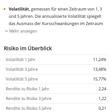
Volatilität
, gemessen für einen Zeitraum von 1, 3
und 5 Jahren. Die annualisierte Volatilität spiegelt
das Ausmass der Kursschwankungen im Zeitraum
eines Jahres wider.
Je höher die Volatilität, desto
Mehr anzeigen
stärker hat sich der Kurs des Wertpapiers (der
Aktie, des ETF, usw.) in der Vergangenheit
Risiko im Überblick
verändert.
Wertpapiere mit höherer Volatilität
Volatilität 1 Jahr
11,24%
gelten im Allgemeinen als risikoreicher. Wir
berechnen die Volatilität auf Basis der Daten der
Volatilität 3 Jahre
13,48%
letzten 1, 3 und 5 Jahre, damit du sehen kannst, ob
Volatilität 5 Jahre
15,77%
die Kursschwankungen im Laufe der Zeit stärker
Rendite zu Risiko 1 Jahr
oder schwächer wurden. Weitere Informationen
2,24
findest du in unserem Artikel:
Volatilität als
Rendite zu Risiko 3 Jahre
1,22
Risikomass
.
Rendite zu Risiko 5 Jahre
0,21
Rendite pro Risiko
für Zeiträume von 1, 3 und 5