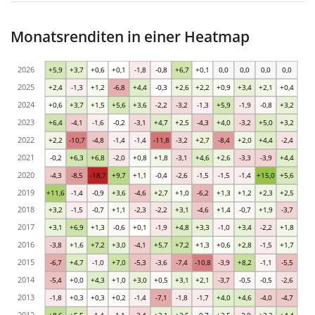
Monatsrenditen in einer Heatmap
2026
+5,9
+3,7
+0,6
+0,1
-1,8
-0,8
+6,7
+0,1
0,0
0,0
0,0
0,0
2025
+2,4
-1,3
+1,2
-6,8
+4,4
-0,3
+2,6
+2,2
+0,9
+3,4
+2,1
+0,4
2024
+0,6
+3,7
+1,5
+5,6
+3,6
-2,2
-3,2
-1,3
+5,9
-1,9
-0,8
+3,2
2023
+6,4
-4,1
-1,6
-0,2
-3,1
+4,7
+2,5
-4,3
+4,0
-3,2
+5,0
+3,2
2022
+2,2
-10,7
-4,8
-1,4
-1,4
-11,8
-3,2
+2,7
-8,4
+2,0
+4,4
-2,4
2021
-0,2
+6,3
+6,8
-2,0
+0,8
+1,8
-3,1
+4,6
+2,6
-3,3
-3,9
+4,4
2020
-4,3
-8,5
-18,7
+9,7
+1,1
-0,4
-2,6
-1,5
-1,5
-1,4
+15,0
+5,6
2019
+11,6
-1,4
-0,9
+3,6
-4,6
+2,7
+1,0
-6,2
+1,3
+1,2
+2,3
+2,5
2018
+3,2
-1,5
-0,7
+1,1
-2,3
-2,2
+3,1
-4,6
+1,4
-0,7
+1,9
-3,7
2017
+3,1
+6,9
+1,3
-0,6
+0,1
-1,9
+4,8
+3,3
-1,0
+3,4
-2,2
+1,8
2016
-3,8
+1,6
+7,2
+3,0
-4,1
+5,7
+7,2
+1,3
+0,6
+2,8
-1,5
+1,7
2015
-6,7
+4,7
-1,0
+7,0
-5,3
-3,6
-7,4
-10,8
-3,9
+8,2
-1,1
-5,5
2014
-5,4
+0,0
+4,3
+1,0
+3,0
+0,5
+3,1
+2,1
-3,7
-0,5
-0,5
-2,6
2013
-1,8
+0,3
+0,3
+0,2
-1,4
-7,1
-1,8
-1,7
+4,0
+4,6
-4,0
-4,7
2012
+8,6
+5,5
-1,4
-1,1
-3,4
+3,1
+3,5
-0,7
+2,5
-2,0
+2,2
+4,4