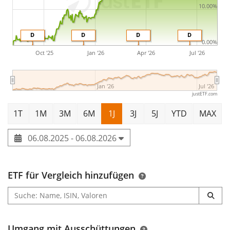
10.00%
D
D
D
D
0.00%
Oct '25
Jan '26
Apr '26
Jul '26
Jan '26
Jul '26
justETF.com
1T
1M
3M
6M
1J
3J
5J
YTD
MAX
06.08.2025 - 06.08.2026
ETF für Vergleich hinzufügen
Umgang mit Ausschüttungen