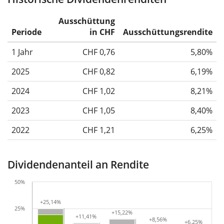
Ausschüttung
Periode
in CHF
Ausschüttungsrendite
1 Jahr
CHF 0,76
5,80%
2025
CHF 0,82
6,19%
2024
CHF 1,02
8,21%
2023
CHF 1,05
8,40%
2022
CHF 1,21
6,25%
Dividendenanteil an Rendite
50%
+25,14%
+25,14%
25%
+15,22%
+15,22%
+11,41%
+11,41%
+8,56%
+8,56%
+6,25%
+6,25%