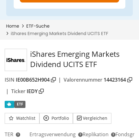
00%
iShares Emerging Markets
Dividend UCITS ETF
ISIN
IE00B652H904
|
Valorennummer
14423164
|
Ticker
IEDY
ETF
Watchlist
Portfolio
Vergleichen
TER
Ertragsverwendung
Replikation
Fondsgrö