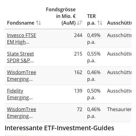
Fondsgrösse
in Mio. €
TER
Fondsname
(AuM)
p.a.
Ausschüttu
Invesco FTSE
244
0,49%
Ausschütte
EM High
p.a.
Dividend Low
State Street
215
0,55%
Ausschütte
Volatility
SPDR S&P
p.a.
UCITS ETF
Emerging
WisdomTree
162
0,46%
Ausschütte
Markets
Emerging
p.a.
Dividend
Markets High
Aristocrats
Fidelity
139
0,50%
Ausschütte
Dividend
UCITS ETF USD
Emerging
p.a.
UCITS ETF Dist
Markets
WisdomTree
72
0,46%
Thesauriere
Quality
Emerging
p.a.
Income UCITS
Markets High
ETF INC-USD
Interessante ETF-Investment-Guides
Dividend
UCITS ETF Acc