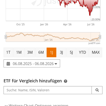
wurde
am 9. November 2021 in Luxemburg
-10.00%
aufgelegt
.
-20.00%
Oct '25
Jan '26
Apr '26
Jul '26
Jan '26
Jul '26
justETF.com
1T
1M
3M
6M
1J
3J
5J
YTD
MAX
06.08.2025 - 06.08.2026
ETF für Vergleich hinzufügen
Weitere Chart-Optionen anzeigen