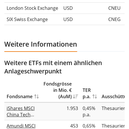
London Stock Exchange
USD
CNEU
SIX Swiss Exchange
USD
CNEG
Weitere Informationen
Weitere ETFs mit einem ähnlichen
Anlageschwerpunkt
Fondsgrösse
in Mio. €
TER
Fondsname
(AuM)
p.a.
Ausschüttu
iShares MSCI
1.953
0,45%
Thesauriere
China Tech
p.a.
UCITS ETF USD
Amundi MSCI
453
0,65%
Thesauriere
(Acc)