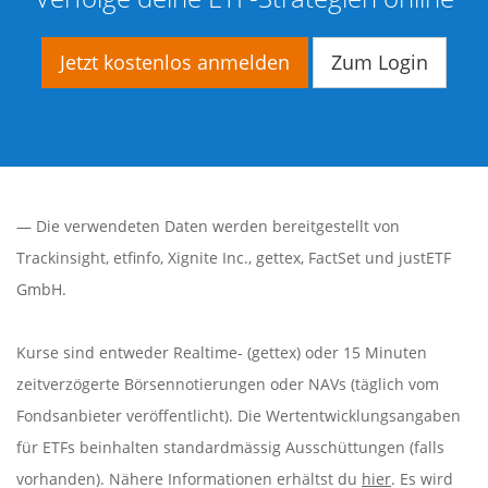
Jetzt kostenlos anmelden
Zum Login
— Die verwendeten Daten werden bereitgestellt von
Trackinsight
,
etfinfo
,
Xignite Inc.
,
gettex
,
FactSet
und justETF
GmbH.
Kurse sind entweder Realtime- (gettex) oder 15 Minuten
zeitverzögerte Börsennotierungen oder NAVs (täglich vom
Fondsanbieter veröffentlicht). Die Wertentwicklungsangaben
für ETFs beinhalten standardmässig Ausschüttungen (falls
vorhanden). Nähere Informationen erhältst du
hier
. Es wird