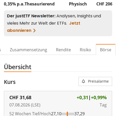
0,35% p.a.
Thesaurierend
Physisch
CHF 206
M
s
Zusammensetzung
Rendite
Risiko
Börse
Übersicht
Kurs
Preisalarme
CHF
31,68
+0,31
|
+0,99%
07.08.2026 (LSE)
Tag
52 Wochen Tief/Hoch
27,10
37,29