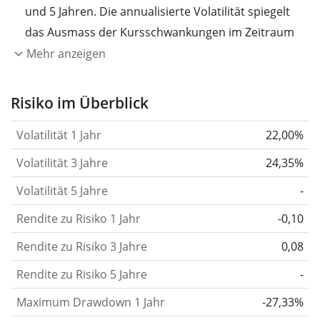
und 5 Jahren. Die annualisierte Volatilität spiegelt
das Ausmass der Kursschwankungen im Zeitraum
eines Jahres wider.
Je höher die Volatilität, desto
Mehr anzeigen
stärker hat sich der Kurs des Wertpapiers (der
Aktie, des ETF, usw.) in der Vergangenheit
Risiko im Überblick
verändert.
Wertpapiere mit höherer Volatilität
Volatilität 1 Jahr
22,00%
gelten im Allgemeinen als risikoreicher. Wir
berechnen die Volatilität auf Basis der Daten der
Volatilität 3 Jahre
24,35%
letzten 1, 3 und 5 Jahre, damit du sehen kannst, ob
Volatilität 5 Jahre
-
die Kursschwankungen im Laufe der Zeit stärker
Rendite zu Risiko 1 Jahr
oder schwächer wurden. Weitere Informationen
-0,10
findest du in unserem Artikel:
Volatilität als
Rendite zu Risiko 3 Jahre
0,08
Risikomass
.
Rendite zu Risiko 5 Jahre
-
Rendite pro Risiko
für Zeiträume von 1, 3 und 5
Maximum Drawdown 1 Jahr
-27,33%
Jahren. Diese Kennzahl ist definiert als die