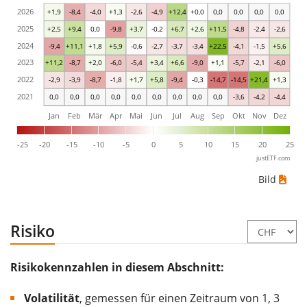
2026
+1,9
-8,4
-4,0
+1,3
-2,6
-4,9
+12,4
+0,0
0,0
0,0
0,0
0,0
2025
+2,5
+9,4
0,0
-9,8
+3,7
-0,2
+6,7
+2,6
+11,5
-4,8
-2,4
-2,6
2024
-9,4
+11,1
+1,8
+5,9
-0,6
-2,7
-3,7
-3,4
+22,5
-4,1
-1,5
+5,6
2023
+11,2
-8,7
+2,0
-6,0
-5,4
+3,4
+6,6
-9,0
+1,1
-5,7
-2,1
-6,0
2022
-2,9
-3,9
-8,7
-1,8
+1,7
+5,8
-9,4
-0,3
-14,7
-14,5
+21,4
+1,3
2021
0,0
0,0
0,0
0,0
0,0
0,0
0,0
0,0
0,0
-3,6
-4,2
-4,4
Jan
Feb
Mär
Apr
Mai
Jun
Jul
Aug
Sep
Okt
Nov
Dez
-25
-20
-15
-10
-5
0
5
10
15
20
25
justETF.com
Bild
Risiko
Risikokennzahlen in diesem Abschnitt:
Volatilität
, gemessen für einen Zeitraum von 1, 3