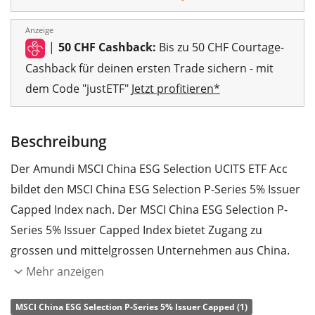
Anzeige
|
50 CHF Cashback:
Bis zu 50 CHF Courtage-
Cashback für deinen ersten Trade sichern - mit
dem Code "justETF"
Jetzt profitieren*
Beschreibung
Der Amundi MSCI China ESG Selection UCITS ETF Acc
bildet den MSCI China ESG Selection P-Series 5% Issuer
Capped Index nach. Der MSCI China ESG Selection P-
Series 5% Issuer Capped Index bietet Zugang zu
grossen und mittelgrossen Unternehmen aus China.
Dabei werden lediglich Unternehmen berücksichtigt,
Mehr anzeigen
die im Vergleich mit der Konkurrenz aus ihrem Sektor
MSCI China ESG Selection P-Series 5% Issuer Capped (1)
über ein hohes Rating in den Bereichen Umweltschutz,