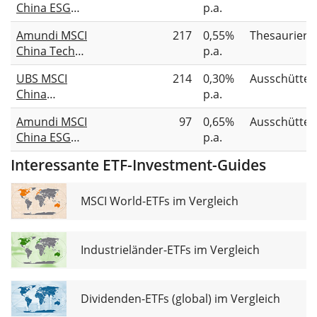
China ESG
p.a.
Selection Extra
Amundi MSCI
217
0,55%
Thesauriere
UCITS ETF Acc
China Tech
p.a.
UCITS ETF EUR
UBS MSCI
214
0,30%
Ausschütte
China
p.a.
Universal
Amundi MSCI
97
0,65%
Ausschütte
UCITS ETF USD
China ESG
p.a.
dis
Selection Extra
Interessante ETF-Investment-Guides
UCITS ETF Dist
MSCI World-ETFs im Vergleich
Industrieländer-ETFs im Vergleich
Dividenden-ETFs (global) im Vergleich