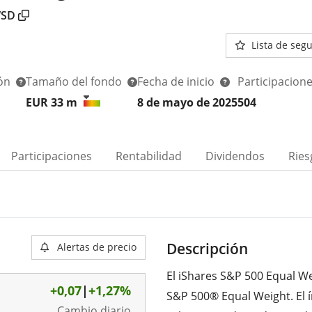
SD
Lista de seg
ión
Tamaño del fondo
Fecha de inicio
Participacion
EUR 33
m
8 de mayo de 2025
504
Participaciones
Rentabilidad
Dividendos
Ries
Descripción
Alertas de precio
El iShares S&P 500 Equal Wei
+0,07
|
+1,27%
S&P 500® Equal Weight. El 
Cambio diario