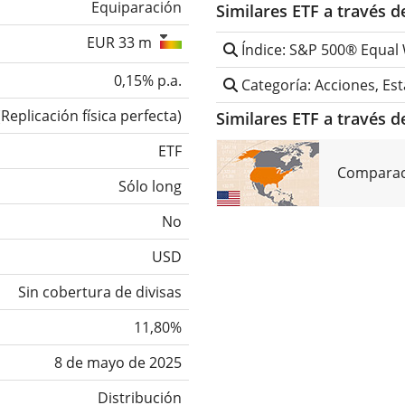
Equiparación
Similares ETF a través 
EUR 33 m
Índice: S&P 500® Equal
0,15% p.a.
Categoría: Acciones, Es
(
Replicación física perfecta
)
Similares ETF a través d
ETF
Comparaci
Sólo long
No
USD
Sin cobertura de divisas
11,80%
8 de mayo de 2025
Distribución