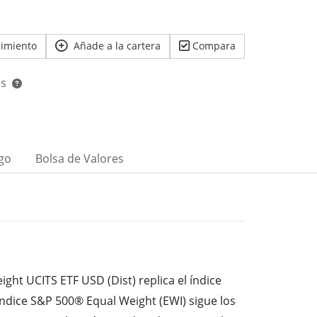
uimiento
Añade a la cartera
Compara
es
go
Bolsa de Valores
ght UCITS ETF USD (Dist) replica el índice
índice S&P 500® Equal Weight (EWI) sigue los