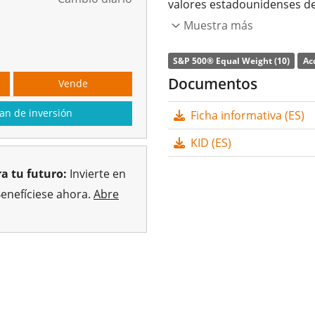
valores estadounidenses de
con una ponderación fija de
Muestra más
La
ratio de gastos totales
(
S&P 500® Equal Weight (10)
Ac
rentabilidad del índice s
Documentos
Vende
del índice (réplica completa
an de inversión
Ficha informativa (ES)
inversores (Semestral).
KID (ES)
El iShares S&P 500 Equal W
con
33m Euro de activos g
a tu futuro:
Invierte en
2025
y está
domiciliado en
Benefíciese ahora.
Abre