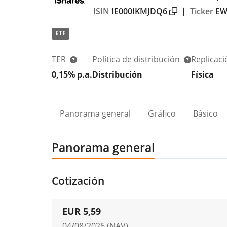
ISIN
IE000IKMJDQ6
|
Ticker
EW
ETF
TER
Política de distribución
Replicac
0,15% p.a.
Distribución
Física
Panorama general
Gráfico
Básico
Panorama general
Cotización
EUR
5,59
04/08/2026 (NAV)