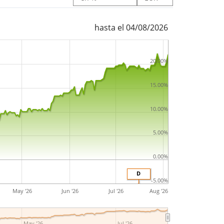
hasta el 04/08/2026
20.00%
15.00%
10.00%
5.00%
0.00%
D
-5.00%
May '26
Jun '26
Jul '26
Aug '26
May '26
Jul '26