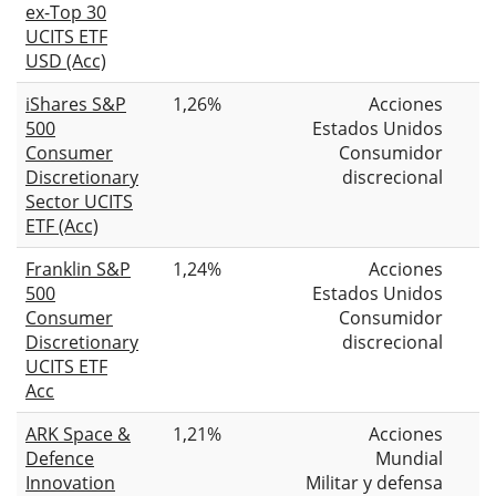
ex-Top 30
UCITS ETF
USD (Acc)
iShares S&P
1,26%
Acciones
500
Estados Unidos
Consumer
Consumidor
Discretionary
discrecional
Sector UCITS
ETF (Acc)
Franklin S&P
1,24%
Acciones
500
Estados Unidos
Consumer
Consumidor
Discretionary
discrecional
UCITS ETF
Acc
ARK Space &
1,21%
Acciones
Defence
Mundial
Innovation
Militar y defensa