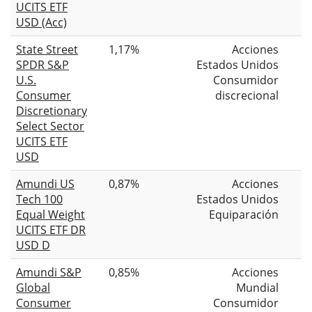
UCITS ETF
USD (Acc)
State Street
1,17%
Acciones
SPDR S&P
Estados Unidos
U.S.
Consumidor
Consumer
discrecional
Discretionary
Select Sector
UCITS ETF
USD
Amundi US
0,87%
Acciones
Tech 100
Estados Unidos
Equal Weight
Equiparación
UCITS ETF DR
USD D
Amundi S&P
0,85%
Acciones
Global
Mundial
Consumer
Consumidor