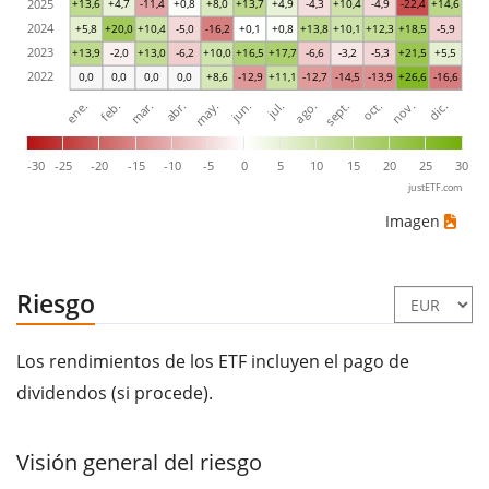
2025
+13,6
+4,7
-11,4
+0,8
+8,0
+13,7
+4,9
-4,3
+10,4
-4,9
-22,4
+14,6
2024
+5,8
+20,0
+10,4
-5,0
-16,2
+0,1
+0,8
+13,8
+10,1
+12,3
+18,5
-5,9
2023
+13,9
-2,0
+13,0
-6,2
+10,0
+16,5
+17,7
-6,6
-3,2
-5,3
+21,5
+5,5
2022
0,0
0,0
0,0
0,0
+8,6
-12,9
+11,1
-12,7
-14,5
-13,9
+26,6
-16,6
ene.
abr.
jul.
oct.
mar.
jun.
sept.
dic.
feb.
may.
ago.
nov.
-30
-25
-20
-15
-10
-5
0
5
10
15
20
25
30
justETF.com
Imagen
Riesgo
Los rendimientos de los ETF incluyen el pago de
dividendos (si procede).
Visión general del riesgo