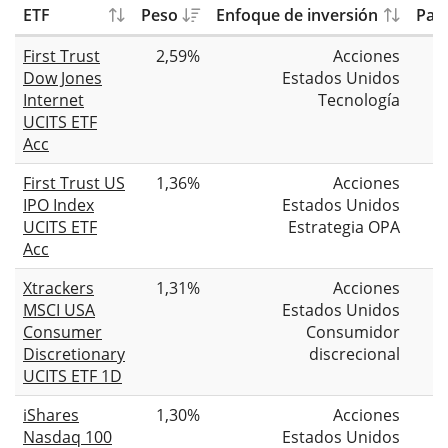
ETF
Peso
Enfoque de inversión
Patr
First Trust
2,59%
Acciones
Dow Jones
Estados Unidos
Internet
Tecnología
UCITS ETF
Acc
First Trust US
1,36%
Acciones
IPO Index
Estados Unidos
UCITS ETF
Estrategia OPA
Acc
Xtrackers
1,31%
Acciones
MSCI USA
Estados Unidos
Consumer
Consumidor
Discretionary
discrecional
UCITS ETF 1D
iShares
1,30%
Acciones
Nasdaq 100
Estados Unidos