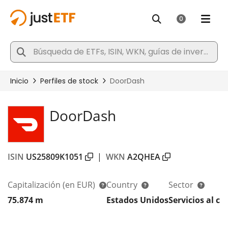
DoorDash
ISIN
US25809K1051
|
WKN
A2QHEA
Capitalización
(en EUR)
Country
Sector
75.874 m
Estados Unidos
Servicios al cl