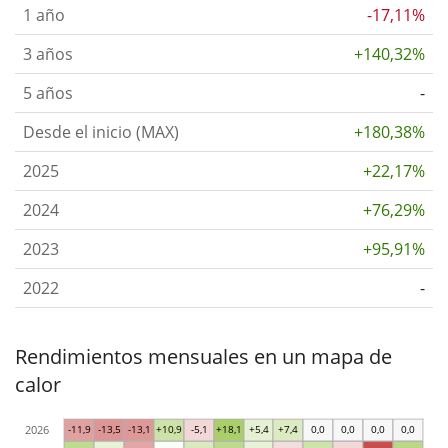
1 año
-17,11%
3 años
+140,32%
5 años
-
Desde el inicio (MAX)
+180,38%
2025
+22,17%
2024
+76,29%
2023
+95,91%
2022
-
Rendimientos mensuales en un mapa de
calor
2026
-11,9
-13,5
-13,1
+10,9
-5,1
+18,1
+5,4
+7,4
0,0
0,0
0,0
0,0