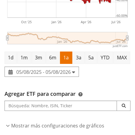
-60.00%
Oct '25
Jan '26
Apr '26
Jul '26
Jan '26
Jul '26
justETF.com
1d
1m
3m
6m
1a
3a
5a
YTD
MAX
05/08/2025 - 05/08/2026
Agregar ETF para comparar
Mostrar más configuraciones de gráficos