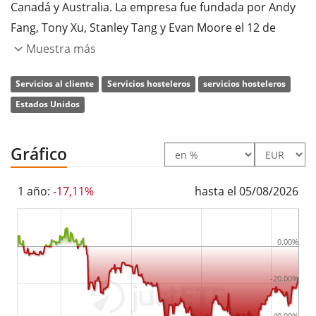
Canadá y Australia. La empresa fue fundada por Andy
Fang, Tony Xu, Stanley Tang y Evan Moore el 12 de
enero de 2013 y tiene su sede en San Francisco
Muestra más
(California).
Servicios al cliente
Servicios hosteleros
servicios hosteleros
Estados Unidos
Gráfico
1 año:
-17,11%
hasta el 05/08/2026
0.00%
-20.00%
-40.00%