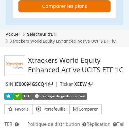
Xtrackers World Equity
Enhanced Active UCITS ETF 1C
ISIN
IE00094GSCQ4
|
Ticker
XEEW
ETF
Stratégie de gestion active
Favoris
Portefeuille
Comparer
TER
Politique de distribution
Réplication
Taill