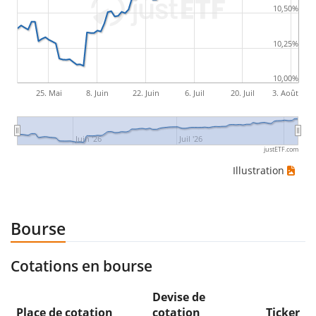
10,50%
10,25%
10,00%
25. Mai
8. Juin
22. Juin
6. Juil
20. Juil
3. Août
Juin '26
Juil '26
justETF.com
Illustration
Bourse
Cotations en bourse
Devise de
Place de cotation
cotation
Ticker