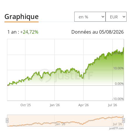
Graphique
1 an :
+24,72%
Données au 05/08/2026
20.00%
10.00%
0.00%
-10.00%
Oct '25
Jan '26
Apr '26
Jul '26
Jan '26
Jul '26
justETF.com