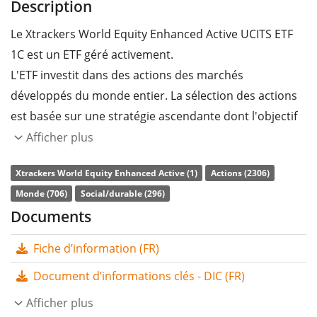
Description
Le Xtrackers World Equity Enhanced Active UCITS ETF
1C est un ETF géré activement.
L'ETF investit dans des actions des marchés
développés du monde entier. La sélection des actions
est basée sur une stratégie ascendante dont l'objectif
principal est de générer une appréciation du capital.
Afficher plus
Le
ratio des frais totaux
(TER) de l'ETF s'élève à
0,25%
Xtrackers World Equity Enhanced Active (1)
Actions (2306)
p.a.
. Les dividendes de l'ETF sont
capitalisés
et
Monde (706)
Social/durable (296)
réinvestis dans l'ETF.
Documents
Le Xtrackers World Equity Enhanced Active UCITS ETF
Fiche d’information (FR)
1C a des
actifs sous gestion à hauteur de 434 M
Document d’informations clés - DIC (FR)
d'EUR
. L'ETF a été
lancé le 14 mai 2025
et est
domicilié
en Irlande
Afficher plus
.