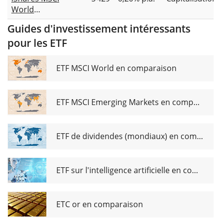
UCITS ETF 1C
World
Screened
Guides d'investissement intéressants
UCITS ETF USD
pour les ETF
(Acc)
ETF MSCI World en comparaison
ETF MSCI Emerging Markets en comparaison
ETF de dividendes (mondiaux) en comparaison
ETF sur l'intelligence artificielle en comparaison
ETC or en comparaison