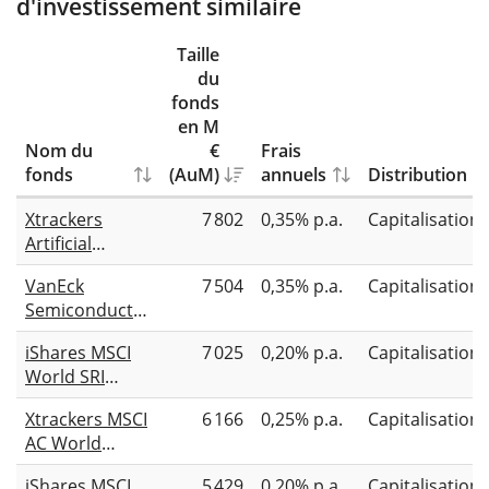
d'investissement similaire
Taille
du
fonds
en M
Nom du
€
Frais
fonds
(AuM)
annuels
Distribution
Xtrackers
7 802
0,35% p.a.
Capitalisation
Artificial
Intelligence &
VanEck
7 504
0,35% p.a.
Capitalisation
Big Data UCITS
Semiconductor
ETF 1C
UCITS ETF
iShares MSCI
7 025
0,20% p.a.
Capitalisation
World SRI
UCITS ETF EUR
Xtrackers MSCI
6 166
0,25% p.a.
Capitalisation
(Acc)
AC World
Screened
iShares MSCI
5 429
0,20% p.a.
Capitalisation