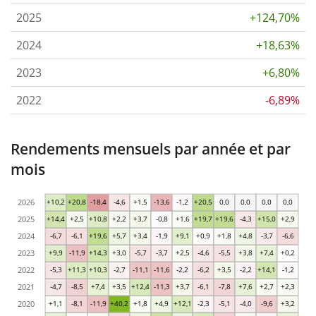
2025
+124,70%
2024
+18,63%
2023
+6,80%
2022
-6,89%
Rendements mensuels par année et par
mois
2026
+10,2
+20,8
-18,4
-4,6
+1,5
-13,6
-1,2
+20,5
0,0
0,0
0,0
0,0
2025
+14,4
+2,5
+10,8
+2,2
+3,7
-0,8
+1,6
+19,7
+19,6
-4,3
+15,0
+2,9
2024
-6,7
-6,1
+19,6
+5,7
+3,4
-1,9
+9,1
+0,9
+1,8
+4,8
-3,7
-6,6
2023
+9,9
-11,9
+14,3
+3,0
-5,7
-3,7
+2,5
-4,6
-5,5
+3,8
+7,4
+0,2
2022
-5,3
+11,3
+10,3
-2,7
-11,1
-11,6
-2,2
-6,2
+3,5
-2,2
+14,1
-1,2
2021
-4,7
-8,5
+7,4
+3,5
+12,4
-11,3
+3,7
-6,1
-7,8
+7,6
+2,7
+2,3
2020
+1,1
-8,1
-11,9
+40,2
+1,8
+4,9
+12,1
-2,3
-5,1
-4,0
-9,6
+3,2