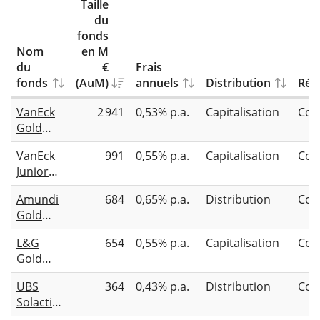
Taille
du
fonds
Nom
en M
du
€
Frais
fonds
(AuM)
annuels
Distribution
Répl
VanEck
2 941
0,53% p.a.
Capitalisation
Com
Gold
Miners
VanEck
991
0,55% p.a.
Capitalisation
Com
UCITS
Junior
ETF
Gold
Amundi
684
0,65% p.a.
Distribution
Com
Miners
Gold
UCITS
Miners
L&G
654
0,55% p.a.
Capitalisation
Com
UCITS
Gold
ETF Dist
Mining
UBS
364
0,43% p.a.
Distribution
Com
UCITS
Solactive
ETF
Global