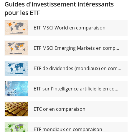
Guides d'investissement intéressants
Pure
pour les ETF
Gold
Miners
UCITS
ETF MSCI World en comparaison
ETF USD
dis
ETF MSCI Emerging Markets en comparaison
ETF de dividendes (mondiaux) en comparaison
ETF sur l'intelligence artificielle en comparaison
ETC or en comparaison
ETF mondiaux en comparaison