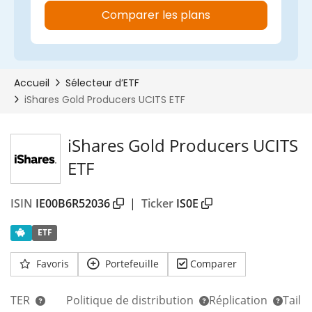
iShares Gold Producers UCITS
ETF
ISIN
IE00B6R52036
|
Ticker
IS0E
ETF
Favoris
Portefeuille
Comparer
TER
Politique de distribution
Réplication
Taill