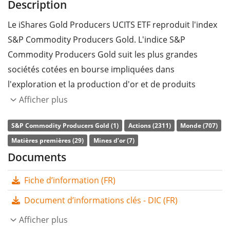
Description
Le iShares Gold Producers UCITS ETF reproduit l'index
S&P Commodity Producers Gold. L'indice S&P
Commodity Producers Gold suit les plus grandes
sociétés cotées en bourse impliquées dans
l'exploration et la production d'or et de produits
connexes dans le monde entier.
Afficher plus
Le
ratio des frais totaux
(TER) de l'ETF s'élève à
0,55%
S&P Commodity Producers Gold (1)
Actions (2311)
Monde (707)
p.a.
. Le iShares Gold Producers UCITS ETF est le seul
Matières premières (29)
Mines d’or (7)
ETF qui suit l'indice S&P Commodity Producers Gold.
Documents
L'ETF reproduit la performance de l’indice sous-jacent
Fiche d’information (FR)
en achetant toutes les composantes de l’indice
(réplication complète). Les dividendes de l'ETF sont
Document d’informations clés - DIC (FR)
capitalisés
et réinvestis dans l'ETF.
Afficher plus