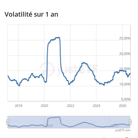
Volatilité sur 1 an
25,00%
20,00%
15,00%
10,00%
5,00%
2018
2020
2022
2024
2026
2020
2025
justETF.com