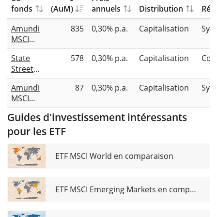
fonds
(AuM)
annuels
Distribution
Répl
Amundi
835
0,30% p.a.
Capitalisation
Syn
MSCI
World
State
578
0,30% p.a.
Capitalisation
Com
Health
Street
Care
SPDR
UCITS
Amundi
87
0,30% p.a.
Capitalisation
Syn
MSCI
ETF EUR
MSCI
World
Acc
World
Health
Guides d'investissement intéressants
Health
Care
pour les ETF
Care
UCITS
UCITS
ETF USD
ETF USD
ETF MSCI World en comparaison
Acc
ETF MSCI Emerging Markets en comparaison