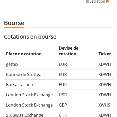
Illustration
Bourse
Cotations en bourse
Devise de
Place de cotation
cotation
Ticker
gettex
EUR
XDWH
Bourse de Stuttgart
EUR
XDWH
Borsa Italiana
EUR
XDWH
London Stock Exchange
USD
XDWH
London Stock Exchange
GBP
XWHS
SIX Swiss Exchange
CHF
XDWH