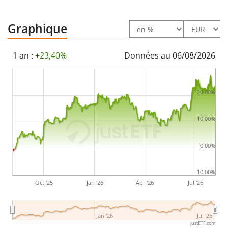
Le Xtrackers MSCI World Health Care UCITS ETF 1C est
un très grand ETF avec des
actifs sous gestion à
Graphique
hauteur de 3 323 M d'EUR
. L'ETF a été
lancé le 4 mars
2016
et est
domicilié en Irlande
.
1 an :
+23,40%
Données au 06/08/2026
20.00%
10.00%
0.00%
-10.00%
Oct '25
Jan '26
Apr '26
Jul '26
Jan '26
Jul '26
justETF.com