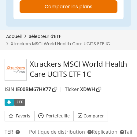
Xtrackers MSCI World Health
Care UCITS ETF 1C
ISIN
IE00BM67HK77
|
Ticker
XDWH
ETF
Favoris
Portefeuille
Comparer
TER
Politique de distribution
Réplication
Taill