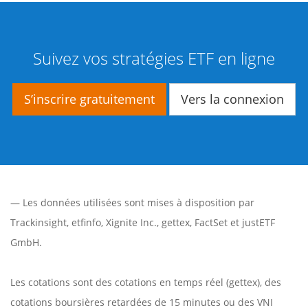
Suivez vos stratégies ETF en ligne
S’inscrire gratuitement
Vers la connexion
— Les données utilisées sont mises à disposition par
Trackinsight
,
etfinfo
,
Xignite Inc.
,
gettex
,
FactSet
et justETF
GmbH.
Les cotations sont des cotations en temps réel (gettex), des
cotations boursières retardées de 15 minutes ou des VNI