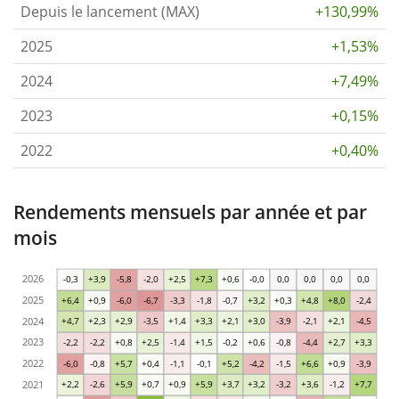
Depuis le lancement (MAX)
+130,99%
2025
+1,53%
2024
+7,49%
2023
+0,15%
2022
+0,40%
Rendements mensuels par année et par
mois
2026
-0,3
+3,9
-5,8
-2,0
+2,5
+7,3
+0,6
-0,0
0,0
0,0
0,0
0,0
2025
+6,4
+0,9
-6,0
-6,7
-3,3
-1,8
-0,7
+3,2
+0,3
+4,8
+8,0
-2,4
2024
+4,7
+2,3
+2,9
-3,5
+1,4
+3,3
+2,1
+3,0
-3,9
-2,1
+2,1
-4,5
2023
-2,2
-2,2
+0,8
+2,5
-1,4
+1,5
-0,2
+0,6
-0,8
-4,4
+2,7
+3,3
2022
-6,0
-0,8
+5,7
+0,4
-1,1
-0,1
+5,2
-4,2
-1,5
+6,6
+0,9
-3,9
2021
+2,2
-2,6
+5,9
+0,7
+0,9
+5,9
+3,7
+3,2
-3,2
+3,6
-1,2
+7,7