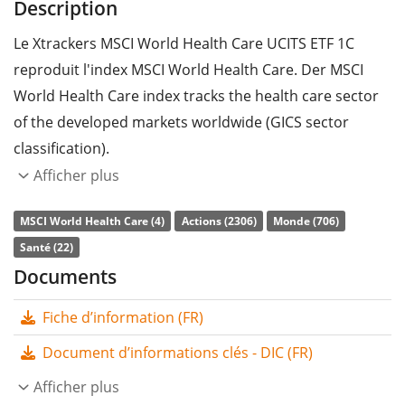
Description
Le Xtrackers MSCI World Health Care UCITS ETF 1C
reproduit l'index MSCI World Health Care. Der MSCI
World Health Care index tracks the health care sector
of the developed markets worldwide (GICS sector
classification).
Afficher plus
Le
ratio des frais totaux
(TER) de l'ETF s'élève à
0,25%
p.a.
. Le Xtrackers MSCI World Health Care UCITS ETF 1C
MSCI World Health Care (4)
Actions (2306)
Monde (706)
est l'ETF le moins cher et le plus grand qui suit l'indice
Santé (22)
MSCI World Health Care. L'ETF reproduit la
Documents
performance de l’indice sous-jacent en achetant toutes
Fiche d’information (FR)
les composantes de l’indice (réplication complète). Les
dividendes de l'ETF sont
capitalisés
et réinvestis dans
Document d’informations clés - DIC (FR)
l'ETF.
Afficher plus