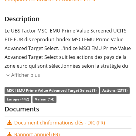
Description
Le UBS Factor MSCI EMU Prime Value Screened UCITS
ETF EUR dis reproduit l'index MSCI EMU Prime Value
Advanced Target Select. L'indice MSCI EMU Prime Value
Advanced Target Select suit les actions des pays de la
zone euro qui sont sélectionnées selon la stratégie du
facteur valeur et les critères ESG (environnementaux,
Afficher plus
sociaux et de gouvernance d'entreprise).
MSCI EMU Prime Value Advanced Target Select (1)
Actions (2311)
Le
ratio des frais totaux
(TER) de l'ETF s'élève à
0,25%
Europe (442)
Valeur (14)
p.a.
. Le UBS Factor MSCI EMU Prime Value Screened
Documents
UCITS ETF EUR dis est le seul ETF qui suit l'indice MSCI
Document d’informations clés - DIC (FR)
EMU Prime Value Advanced Target Select. L'ETF
reproduit la performance de l’indice sous-jacent en
Rapport annuel (FR)