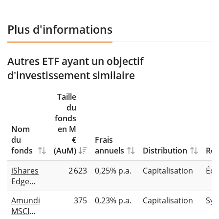
Plus d'informations
Autres ETF ayant un objectif
d'investissement similaire
Taille
du
fonds
Nom
en M
du
€
Frais
fonds
(AuM)
annuels
Distribution
Rép
iShares
2 623
0,25% p.a.
Capitalisation
Éch
Edge
MSCI
Amundi
375
0,23% p.a.
Capitalisation
Syn
Europe
MSCI
Value