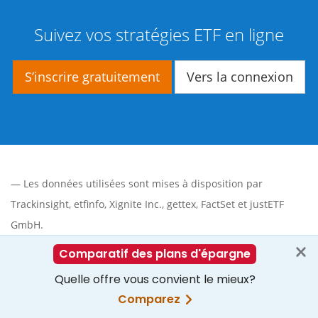
Suivez vos stratégies ETF en ligne
S’inscrire gratuitement
Vers la connexion
— Les données utilisées sont mises à disposition par
Trackinsight
,
etfinfo
,
Xignite Inc.
,
gettex
,
FactSet
et justETF
GmbH.
Les cotations sont des cotations en temps réel (gettex), des
cotations boursières retardées de 15 minutes ou des VNI
(quotidiennes publiées par le fournisseur du fonds). Par