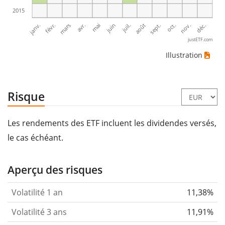
2015
janv.
avr.
juil.
oct.
mars
juin
sept.
déc.
févr.
mai
août
nov.
justETF.com
Illustration
Risque
Les rendements des ETF incluent les dividendes versés,
le cas échéant.
Aperçu des risques
Volatilité 1 an
11,38%
Volatilité 3 ans
11,91%