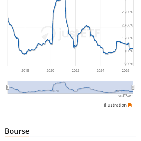
25,00%
20,00%
15,00%
10,00%
5,00%
2018
2020
2022
2024
2026
2020
2025
justETF.com
Illustration
Bourse