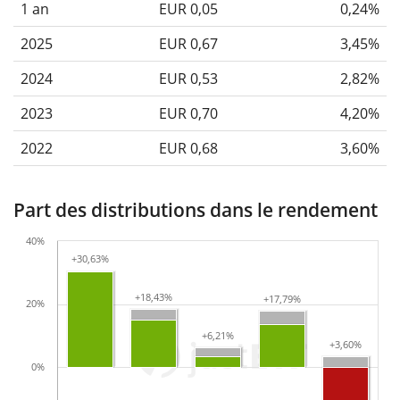
1 an
EUR 0,05
0,24%
2025
EUR 0,67
3,45%
2024
EUR 0,53
2,82%
2023
EUR 0,70
4,20%
2022
EUR 0,68
3,60%
Part des distributions dans le rendement
40%
+30,63%
+30,63%
+18,43%
+18,43%
+17,79%
+17,79%
20%
+6,21%
+6,21%
+3,60%
+3,60%
0%