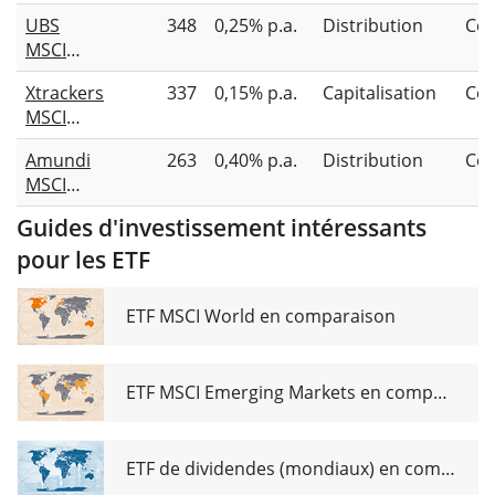
Europe
Factor
UBS
348
0,25% p.a.
Distribution
Co
Value
UCITS
MSCI
Factor
ETF
EMU
UCITS
Xtrackers
337
0,15% p.a.
Capitalisation
Co
Value
ETF EUR
MSCI
UCITS
Europe
ETF EUR
Amundi
263
0,40% p.a.
Distribution
Co
Value
dis
MSCI
UCITS
EMU
ETF 1C
Guides d'investissement intéressants
Value
pour les ETF
Factor
UCITS
ETF Dist
ETF MSCI World en comparaison
ETF MSCI Emerging Markets en comparaison
ETF de dividendes (mondiaux) en comparaison