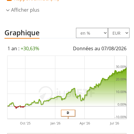
achetant toutes les composantes de l’indice
Afficher plus
(réplication complète). Les dividendes de l'ETF sont
distribués
aux investisseurs (une fois par semestre).
Graphique
Le UBS Factor MSCI EMU Prime Value Screened UCITS
ETF EUR dis est un petit ETF avec des
actifs sous
1 an :
+30,63%
Données au 07/08/2026
gestion à hauteur de 76 M d'EUR
. L'ETF a été
lancé le
18 août 2015
et est
domicilié au Luxembourg
.
30.00%
20.00%
10.00%
0.00%
D
-10.00%
Oct '25
Jan '26
Apr '26
Jul '26