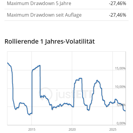
Maximum Drawdown 5 Jahre
-27,46%
historische annualisierte Volatilität.
Rendite pro
Maximum Drawdown seit Auflage
-27,46%
Risiko setzt die historische Rendite eines
Wertpapiers ins Verhältnis zu seinem
historischen Risiko
und gibt dir einen Hinweis auf
Rollierende 1 Jahres-Volatilität
das Ausmass der Kursschwankungen, die man in
Kauf nehmen musste, um von der Rendite des
Wertpapiers zu profitieren. Wir berechnen diese
Kennzahl für Zeiträume von 1, 3 und 5 Jahren, um
15,00%
die Entwicklung im Laufe der Zeit darzustellen.
Maximaler Drawdown
für verschiedene Zeiträume.
10,00%
Der Maximum Drawdown gibt den
grösstmöglichen Verlust an, den du während des
5,00%
jeweiligen Zeitraums hättest erleiden können
,
wenn du das Wertpapier zu den ungünstigsten
0,00%
Preisen gekauft und anschliessend verkauft hättest.
2015
2020
2025