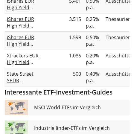
iShares EUR
5.461
0,50%
Ausschütte
High Yield
p.a.
Corporate
iShares EUR
3.515
0,25%
Thesauriere
Bond UCITS
High Yield
p.a.
ETF EUR (Dist)
Corporate
iShares EUR
1.599
0,50%
Thesauriere
Bond ESG SRI
High Yield
p.a.
UCITS ETF EUR
Corporate
(Acc)
Xtrackers EUR
1.086
0,20%
Ausschütte
Bond UCITS
High Yield
p.a.
ETF EUR (Acc)
Corporate
State Street
500
0,40%
Ausschütte
Bond UCITS
SPDR
p.a.
ETF 1D
Bloomberg
Interessante ETF-Investment-Guides
Euro High
Yield Bond
UCITS ETF EUR
MSCI World-ETFs im Vergleich
Unhedged
(Dist)
Industrieländer-ETFs im Vergleich