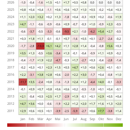
2026
-1,0
-0,4
-1,6
+1,5
+0,1
+1,7
+0,5
+0,8
0,0
0,0
0,0
0,0
2025
+0,8
+0,4
+0,4
-1,1
+0,6
+0,6
+0,7
+1,0
+0,5
-0,2
+0,4
+0,3
2024
+1,1
+2,0
+3,2
+0,2
+1,3
-1,8
+0,4
-0,3
+0,9
+0,2
-0,6
+1,9
2023
+4,7
-1,1
-0,6
-0,9
-0,6
+0,9
-0,7
-0,3
+1,0
-0,9
+2,3
-0,5
2022
-0,6
-3,7
-0,5
-3,3
-0,6
-9,5
+2,1
-1,0
-6,2
+5,4
+2,7
-0,5
2021
+0,3
+1,8
+1,1
-0,1
-0,1
+0,7
-1,6
+0,5
+0,1
-2,7
-2,4
-0,2
2020
-1,7
-2,8
-13,3
+6,1
+4,2
+1,1
+2,8
+1,4
-0,4
-0,8
+5,6
+0,3
2019
+3,5
+1,3
-0,5
+3,6
-3,4
+1,3
-0,1
-0,4
-0,9
+1,1
+0,9
-0,2
2018
-0,4
-1,7
+1,9
+2,2
-4,7
-0,3
+1,7
-2,7
+0,3
-0,4
-2,8
-1,4
2017
-0,2
+0,3
+0,1
+2,3
+1,5
+0,5
+4,7
+1,0
+0,6
+2,6
+0,1
-0,1
2016
+2,2
-3,1
+3,8
+2,8
+0,6
-2,0
+2,2
+3,0
-1,7
+0,4
-0,8
+1,0
2015
-11,7
+3,5
-2,4
+0,8
-1,6
-1,3
+2,4
+1,2
-4,4
+4,0
-0,1
-3,3
2014
-0,1
+0,9
+0,7
+0,8
+0,6
+0,6
+0,2
-0,5
-1,0
+0,1
+0,4
-0,1
2013
+2,1
-0,4
+0,5
+2,5
+1,7
-2,9
+1,9
-0,1
+0,1
+2,9
+0,5
+0,4
2012
+4,7
+3,6
+0,0
-0,6
-1,9
+2,2
+1,2
+2,0
+1,7
+1,6
+1,3
+2,0
2011
+2,9
+0,6
+0,5
+0,1
-3,9
-2,5
-5,9
-2,7
+0,6
+7,7
-3,8
+1,4
Jan
Feb
Mär
Apr
Mai
Jun
Jul
Aug
Sep
Okt
Nov
Dez