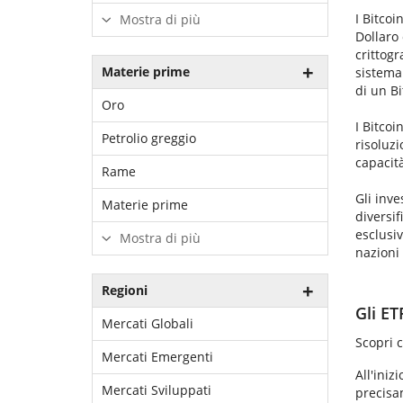
I Bitcoi
Mostra di più
Dollaro 
crittogr
Materie prime
sistema 
di un Bi
Oro
I Bitcoi
Petrolio greggio
risoluzi
capacità
Rame
Gli inve
Materie prime
diversif
esclusi
Mostra di più
nazioni
Regioni
Gli ET
Mercati Globali
Scopri c
Mercati Emergenti
All'iniz
Mercati Sviluppati
precisam