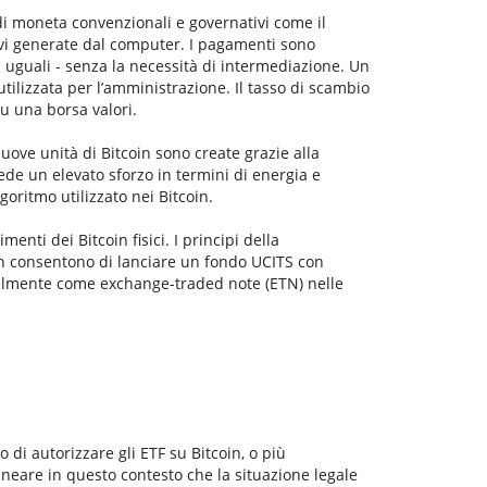
di moneta convenzionali e governativi come il
hiavi generate dal computer. I pagamenti sono
i uguali - senza la necessità di intermediazione. Un
utilizzata per l’amministrazione. Il tasso di scambio
su una borsa valori.
nuove unità di Bitcoin sono create grazie alla
ede un elevato sforzo in termini di energia e
goritmo utilizzato nei Bitcoin.
enti dei Bitcoin fisici. I principi della
n consentono di lanciare un fondo UCITS con
ipalmente come exchange-traded note (ETN) nelle
rvizio YouTube
vo di autorizzare gli ETF su Bitcoin, o più
ineare in questo contesto che la situazione legale