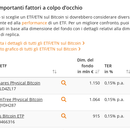
importanti fattori a colpo d’occhio
i sceglie un ETF/ETN sul Bitcoin si dovrebbero considerare diversi 
ante ed alla
performance
di un ETF. Per un migliore confronto, puoi t
cati in base alla dimensione del fondo con i dettagli relativi alla dime
di replica.
a i dettagli di tutti gli ETF/ETN sul Bitcoin
o grafico di tutti gli ETF/ETN sul Bitcoin
Dim. del
ETF
fondo
TER
in mln €
in %
ares Physical Bitcoin
1.150
0,15% p.a.
LD4ZL17
Tree Physical Bitcoin
1.064
0,15% p.a.
JYDH287
s Bitcoin ETP
915
0,15% p.a.
0466316