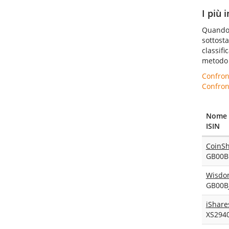
I più 
Quando s
sottost
classifi
metodo 
Confront
Confront
Nome 
ISIN
CoinSh
GB00B
Wisdom
GB00B
iShare
XS294