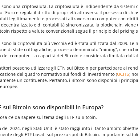
n sono una criptovaluta. La criptovaluta è indipendente da sistemi 
o l’Euro e regola il diritto di proprietà attraverso il possesso di c
afati legittimamente e processati attraverso un computer con diritt
decentralizzato e di contabilità sincronizzata, la blockchain, viene 
tcoin rispetto a valute convenzionali segue il principio del pricing 
n sono la criptovaluta più vecchia ed è stata utilizzata dal 2009. Le 
one di sfide crittografiche, processo denominato “mining”, che richi
 del computer. La capacità dei Bitcoin è considerata limitata dall’al
stitori possono utilizzare gli ETN sui Bitcoin per partecipare ai rendim
icazione del quadro normativo sui fondi di investimento (
UCITS
) no
vamente un costituente. Pertanto, i Bitcoin sono disponibili princ
Ci serve il tuo ok per caricare il se
 europee.
Video.
Accetto
Dettagli
F sul Bitcoin sono disponibili in Europa?
osa c’è da sapere sul tema degli ETF su Bitcoin.
io del 2024, negli Stati Uniti è stato raggiunto il tanto ambito obietti
ente degli ETF basati sul prezzo spot di Bitcoin. Importante sottol