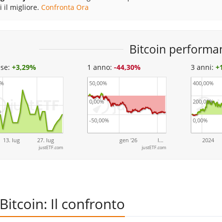
i il migliore.
Confronta Ora
Bitcoin performa
se:
+
3,29%
1 anno:
-44,30%
3 anni:
+
0%
50,00%
400,00%
0,00%
200,00%
%
-50,00%
0,00%
13. lug
27. lug
gen '26
l…
2024
justETF.com
justETF.com
Bitcoin: Il confronto