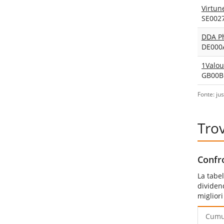
Virtun
SE002
DDA Ph
DE000
GB00B
Fonte: ju
Trov
Confro
La tabel
dividend
miglior
Cumu