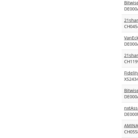
Bitwis
DE000
21shar
CH045
VanEck
DE000
21shar
CH119
Fidelit
XS243
Bitwis
DE000
nxtAss
DE000
AMINA 
CH055