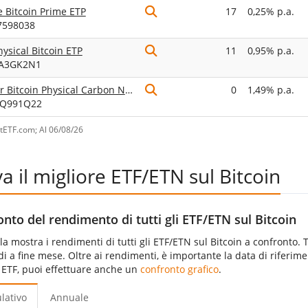
e Bitcoin Prime ETP
17
0,25% p.a.
7598038
ysical Bitcoin ETP
11
0,95% p.a.
A3GK2N1
1Valour Bitcoin Physical Carbon Neutral
0
1,49% p.a.
Q991Q22
stETF.com; Al 06/08/26
a il migliore ETF/ETN sul Bitcoin
nto del rendimento di tutti gli ETF/ETN sul Bitcoin
la mostra i rendimenti di tutti gli ETF/ETN sul Bitcoin a confronto. 
i a fine mese. Oltre ai rendimenti, è importante la data di riferiment
i ETF, puoi effettuare anche un
confronto grafico
.
lativo
Annuale