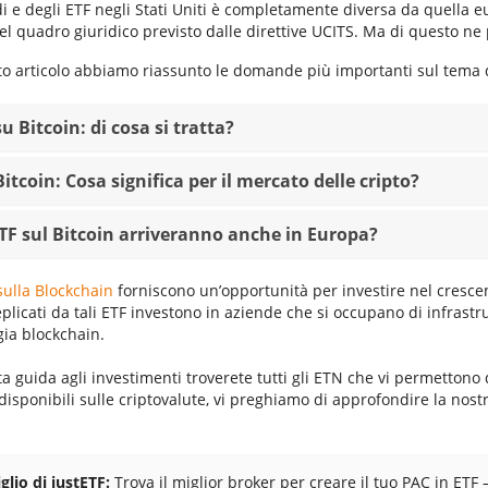
i e degli ETF negli Stati Uniti è completamente diversa da quella eu
el quadro giuridico previsto dalle direttive UCITS. Ma di questo n
to articolo abbiamo riassunto le domande più importanti sul tema de
u Bitcoin: di cosa si tratta?
Bitcoin: Cosa significa per il mercato delle cripto?
ETF sul Bitcoin arriveranno anche in Europa?
sulla Blockchain
forniscono un’opportunità per investire nel crescent
eplicati da tali ETF investono in aziende che si occupano di infrastr
gia blockchain.
a guida agli investimenti troverete tutti gli ETN che vi permettono d
disponibili sulle criptovalute, vi preghiamo di approfondire la nost
glio di justETF:
Trova il miglior broker per creare il tuo PAC in ETF 