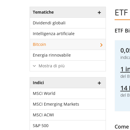
ETF 
Tematiche
Dividendi globali
ETF Bi
Intelligenza artificiale
Bitcoin
0,0
Energia rinnovabile
indic
Mostra di più
1 i
del B
Indici
14 
MSCI World
del B
MSCI Emerging Markets
MSCI ACWI
S&P 500
Come p