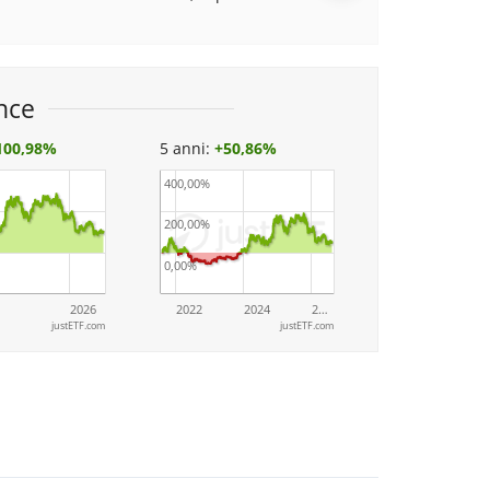
nce
100,98%
5 anni:
+
50,86%
400,00%
200,00%
0,00%
2026
2022
2024
2…
justETF.com
justETF.com