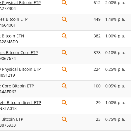
e Physical Bitcoin ETP
612
2,00% p.a.
A27Z304
es Bitcoin ETP
449
1,49% p.a.
4664001
 Bitcoin ETN
382
1,00% p.a.
A28M8D0
es Bitcoin Core ETP
378
0,10% p.a.
9067674
y Physical Bitcoin ETP
224
0,25% p.a.
4891219
e Core Bitcoin ETP
100
0,05% p.a.
A4AER62
ets Bitcoin direct ETP
29
1,00% p.a.
NXTA018
Bitcoin ETP
23
0,75% p.a.
8875933