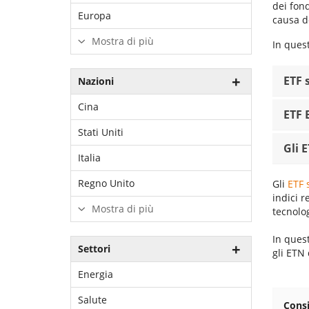
dei fond
Europa
causa d
Mostra di più
In ques
ETF s
Nazioni
Cina
ETF 
Stati Uniti
Gli 
Italia
Regno Unito
Gli
ETF 
indici r
Mostra di più
tecnolo
In quest
Settori
gli ETN 
Energia
Salute
Consi