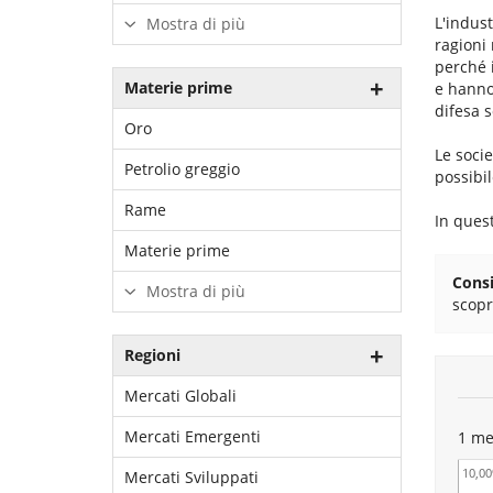
L'indust
Mostra di più
ragioni 
perché i
Materie prime
e hanno 
difesa s
Oro
Le socie
Petrolio greggio
possibil
Rame
In quest
Materie prime
Consi
Mostra di più
scopr
Regioni
Mercati Globali
Mercati Emergenti
1 me
10,0
Mercati Sviluppati