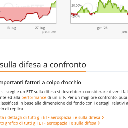
20,00%
%
0,00%
13. lug
27. lug
gen '26
justETF.com
justE
sulla difesa a confronto
importanti fattori a colpo d’occhio
i sceglie un ETF sulla difesa si dovrebbero considerare diversi fat
ante ed alla
performance
di un ETF. Per un migliore confronto, puoi t
classificati in base alla dimensione del fondo con i dettagli relativi a
o di replica.
a i dettagli di tutti gli ETF aerospaziali e sulla difesa
o grafico di tutti gli ETF aerospaziali e sulla difesa