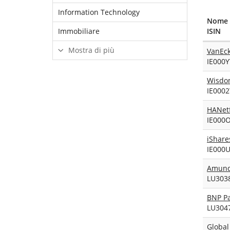
Information Technology
Nome 
ISIN
Immobiliare
Mostra di più
VanEck
IE000
IE000
IE000
IE000
LU303
LU304