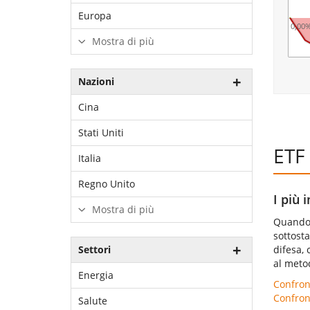
Europa
0,00
Mostra di più
Nazioni
Cina
Stati Uniti
ETF 
Italia
Regno Unito
I più 
Mostra di più
Quando s
sottost
difesa, 
Settori
al metod
Energia
Confront
Confront
Salute