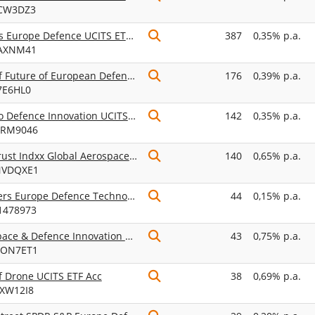
JCW3DZ3
iShares Europe Defence UCITS ETF EUR (Acc)
387
0,35% p.a.
IAXNM41
HANetf Future of European Defence Screened UCITS ETF Acc
176
0,39% p.a.
7E6HL0
Invesco Defence Innovation UCITS ETF
142
0,35% p.a.
BRM9046
First Trust Indxx Global Aerospace & Defence UCITS ETF Class A USD ACC
140
0,65% p.a.
NVDQXE1
Xtrackers Europe Defence Technologies UCITS ETF 1C
44
0,15% p.a.
1478973
ARK Space & Defence Innovation UCITS ETF USD (Acc)
43
0,75% p.a.
AON7ET1
 Drone UCITS ETF Acc
38
0,69% p.a.
3XW12I8