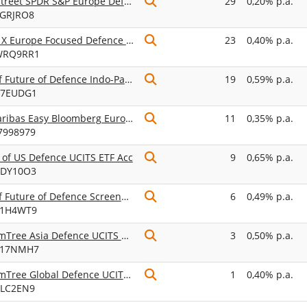
State Street SPDR S&P Europe Defense Vision UCITS ETF EUR Unhedged (Acc)
29
0,20% p.a.
8GRJRO8
Global X Europe Focused Defence Tech UCITS ETF EUR Accumulating
23
0,40% p.a.
WRQ9RR1
HANetf Future of Defence Indo-Pac ex-China UCITS ETF Accumulating
19
0,59% p.a.
C7EUDG1
BNP Paribas Easy Bloomberg Europe Defense UCITS ETF Dist
11
0,35% p.a.
7998979
 of US Defence UCITS ETF Acc
9
0,65% p.a.
KDY10O3
HANetf Future of Defence Screened UCITS ETF (Acc)
6
0,49% p.a.
41H4WT9
WisdomTree Asia Defence UCITS ETF USD Unhedged Acc
3
0,50% p.a.
017NMH7
WisdomTree Global Defence UCITS ETF USD Acc
1
0,40% p.a.
KLC2EN9