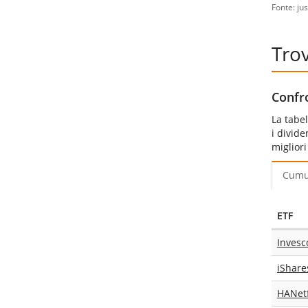
Fonte: ju
Trov
Confro
La tabel
i divide
miglior
Cumu
ETF
Invesc
HANetf