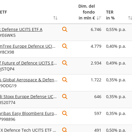
Dim. del
ETF
fondo
TER
in mln €
in %
 Defense UCITS ETF A
6.746
0,55% p.a.
YYE6WK5
WisdomTree Europe Defence UCITS ETF EUR Unhedged Acc
4.779
0,40% p.a.
2Y8CX98
HANetf Future of Defence UCITS ETF
2.934
0,49% p.a.
OJ5TQP4
iShares Global Aerospace & Defence UCITS ETF USD (Acc)
1.722
0,35% p.a.
U9ODG19
Amundi Stoxx Europe Defense UCITS ETF Acc
646
0,35% p.a.
8520774
BNP Paribas Easy Bloomberg Europe Defense UCITS ETF Acc
597
0,35% p.a.
7998896
Global X Defence Tech UCITS ETF USD Accumulating
491
0,50% p.a.