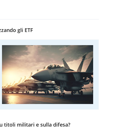
zzando gli ETF
titoli militari e sulla difesa?