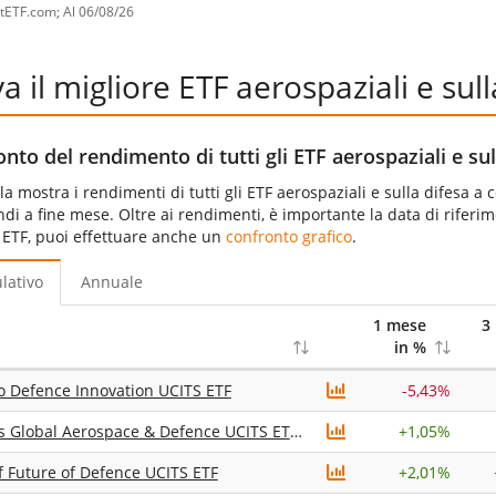
stETF.com; Al 06/08/26
a il migliore ETF aerospaziali e sull
nto del rendimento di tutti gli ETF aerospaziali e sul
la mostra i rendimenti di tutti gli ETF aerospaziali e sulla difesa a
ndi a fine mese. Oltre ai rendimenti, è importante la data di riferimen
i ETF, puoi effettuare anche un
confronto grafico
.
lativo
Annuale
1 mese
3
in %
o Defence Innovation UCITS ETF
-5,43%
iShares Global Aerospace & Defence UCITS ETF USD (Acc)
+
1,05%
 Future of Defence UCITS ETF
+
2,01%