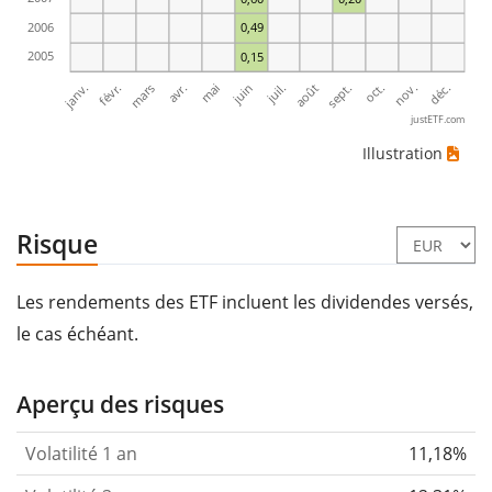
2006
0,49
2005
0,15
janv.
avr.
juil.
oct.
mars
juin
sept.
déc.
févr.
mai
août
nov.
justETF.com
Illustration
Risque
Les rendements des ETF incluent les dividendes versés,
le cas échéant.
Aperçu des risques
Volatilité 1 an
11,18%