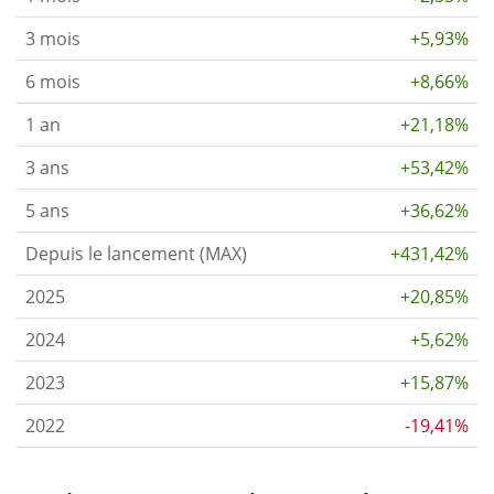
3 mois
+5,93%
6 mois
+8,66%
1 an
+21,18%
3 ans
+53,42%
5 ans
+36,62%
Depuis le lancement (MAX)
+431,42%
2025
+20,85%
2024
+5,62%
2023
+15,87%
2022
-19,41%