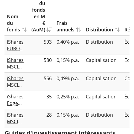
du
fonds
Nom
en M
du
€
Frais
fonds
(AuM)
annuels
Distribution
Répl
iShares
593
0,40% p.a.
Distribution
Éch
EURO
STOXX
iShares
580
0,15% p.a.
Capitalisation
Éch
Mid
MSCI
UCITS
Europe
ETF
iShares
556
0,49% p.a.
Capitalisation
Com
Mid Cap
MSCI
UCITS
EMU
ETF EUR
iShares
35
0,25% p.a.
Capitalisation
Éch
Mid Cap
(Acc)
Edge
UCITS
MSCI
ETF
iShares
28
0,15% p.a.
Distribution
Éch
Europe
MSCI
Size
Europe
Factor
Guides d'investissement intéressants