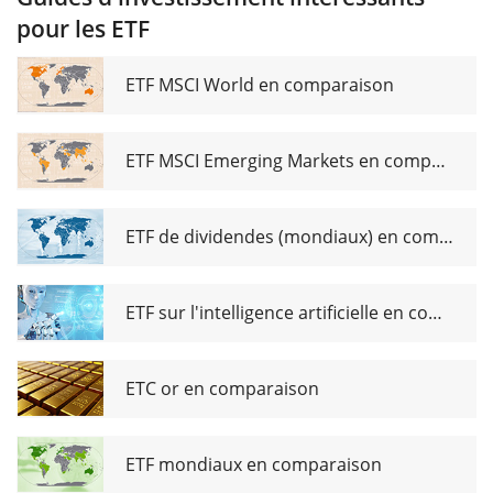
Mid Cap
UCITS
pour les ETF
UCITS
ETF
ETF
ETF MSCI World en comparaison
ETF MSCI Emerging Markets en comparaison
ETF de dividendes (mondiaux) en comparaison
ETF sur l'intelligence artificielle en comparaison
ETC or en comparaison
ETF mondiaux en comparaison