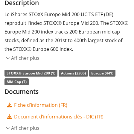
Description
Le iShares STOXX Europe Mid 200 UCITS ETF (DE)
reproduit l'index STOXX® Europe Mid 200. The STOXX®
Europe Mid 200 index tracks 200 European mid cap
stocks, defined as the 201st to 400th largest stock of
the STOXX® Europe 600 Index.
Afficher plus
Le
ratio des frais totaux
(TER) de l'ETF s'élève à
0,21%
p.a.
. Le iShares STOXX Europe Mid 200 UCITS ETF (DE)
STOXX® Europe Mid 200 (1)
Actions (2306)
Europe (441)
est le seul ETF qui suit l'indice STOXX® Europe Mid 200.
Mid Cap (7)
L'ETF reproduit la performance de l’indice sous-jacent
Documents
en achetant toutes les composantes de l’indice
Fiche d’information (FR)
(réplication complète). Les dividendes de l'ETF sont
distribués
aux investisseurs (au moins une fois par
Document d’informations clés - DIC (FR)
an).
Afficher plus