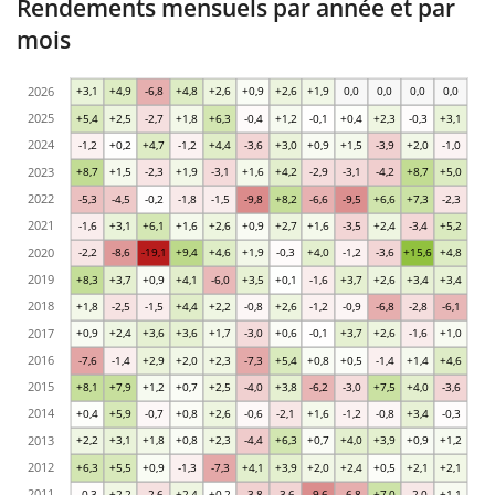
Rendements mensuels par année et par
mois
2026
+3,1
+4,9
-6,8
+4,8
+2,6
+0,9
+2,6
+1,9
0,0
0,0
0,0
0,0
2025
+5,4
+2,5
-2,7
+1,8
+6,3
-0,4
+1,2
-0,1
+0,4
+2,3
-0,3
+3,1
2024
-1,2
+0,2
+4,7
-1,2
+4,4
-3,6
+3,0
+0,9
+1,5
-3,9
+2,0
-1,0
2023
+8,7
+1,5
-2,3
+1,9
-3,1
+1,6
+4,2
-2,9
-3,1
-4,2
+8,7
+5,0
2022
-5,3
-4,5
-0,2
-1,8
-1,5
-9,8
+8,2
-6,6
-9,5
+6,6
+7,3
-2,3
2021
-1,6
+3,1
+6,1
+1,6
+2,6
+0,9
+2,7
+1,6
-3,5
+2,4
-3,4
+5,2
2020
-2,2
-8,6
-19,1
+9,4
+4,6
+1,9
-0,3
+4,0
-1,2
-3,6
+15,6
+4,8
2019
+8,3
+3,7
+0,9
+4,1
-6,0
+3,5
+0,1
-1,6
+3,7
+2,6
+3,4
+3,4
2018
+1,8
-2,5
-1,5
+4,4
+2,2
-0,8
+2,6
-1,2
-0,9
-6,8
-2,8
-6,1
2017
+0,9
+2,4
+3,6
+3,6
+1,7
-3,0
+0,6
-0,1
+3,7
+2,6
-1,6
+1,0
2016
-7,6
-1,4
+2,9
+2,0
+2,3
-7,3
+5,4
+0,8
+0,5
-1,4
+1,4
+4,6
2015
+8,1
+7,9
+1,2
+0,7
+2,5
-4,0
+3,8
-6,2
-3,0
+7,5
+4,0
-3,6
2014
+0,4
+5,9
-0,7
+0,8
+2,6
-0,6
-2,1
+1,6
-1,2
-0,8
+3,4
-0,3
2013
+2,2
+3,1
+1,8
+0,8
+2,3
-4,4
+6,3
+0,7
+4,0
+3,9
+0,9
+1,2
2012
+6,3
+5,5
+0,9
-1,3
-7,3
+4,1
+3,9
+2,0
+2,4
+0,5
+2,1
+2,1
2011
-0,3
+2,2
-2,6
+2,4
+0,2
-3,8
-3,6
-9,6
-6,8
+7,0
-2,0
+1,1