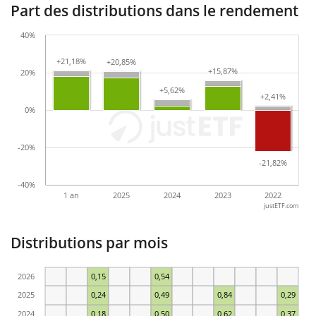
Part des distributions dans le rendement
40%
+21,18%
+21,18%
+20,85%
+20,85%
+15,87%
+15,87%
20%
+5,62%
+5,62%
+2,41%
+2,41%
0%
-20%
-21,82%
-21,82%
-40%
1 an
2025
2024
2023
2022
justETF.com
Distributions par mois
2026
0,15
0,54
2025
0,24
0,49
0,84
0,29
2024
0,18
0,50
0,62
0,37